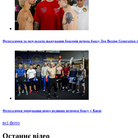
Фотогалерея та результати зважування боксерів вечора боксу Top Boxing Generation 
Фотогалерея тренування перед великим вечором боксу у Києві
всі фото
Останнє відео