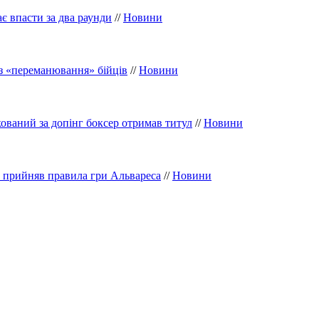
 впасти за два раунди
//
Новини
ез «переманювання» бійців
//
Новини
ований за допінг боксер отримав титул
//
Новини
 прийняв правила гри Альвареса
//
Новини