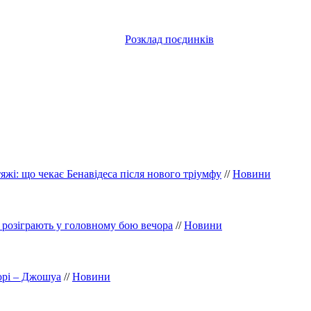
Розклад поєдинків
жі: що чекає Бенавідеса після нового тріумфу
//
Новини
F розіграють у головному бою вечора
//
Новини
юрі – Джошуа
//
Новини