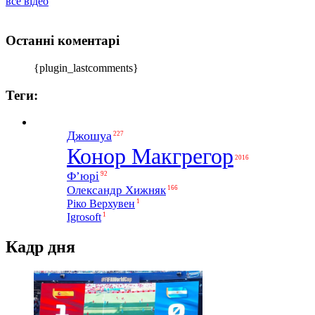
все відео
Останні коментарі
{plugin_lastcomments}
Теги:
Джошуа
227
Конор Макгрегор
2016
Ф’юрі
92
Олександр Хижняк
166
1
Ріко Верхувен
1
Igrosoft
Кадр дня