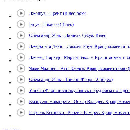
Джошуа - Пренг (Відео бою)
Іноуе - Пікассо (Відео)
Олександр Усик - Даніель Дебуа. Відео
Джервонта Девіс - Ламонт Роуч. Кращі моменти 
Джозеф Паркер - Мартін Баколе. Кращі моменти 
Чжан Чжилей - Агіт Кабаєл. Кращі моменти бою 
Олександр Усик - Тайсон Ф'юрі - 2 (відео)
Усик та Ф'юрі поспілкувались перед боєм по відео 
Емануель Наваррете - Оскар Вальдес. Кращі мом
Рафаель Еспіноса - Робейсі Рамірес. Кращі момен