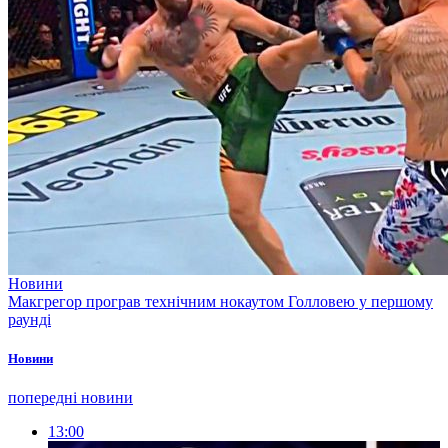
Новини
Макгрегор програв технічним нокаутом Голловею у першому
раунді
Новини
попередні новини
13:00