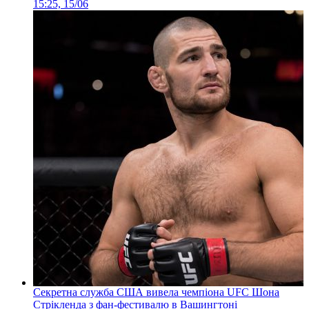
15:25, 15/06
Секретна служба США вивела чемпіона UFC Шона
Стрікленда з фан-фестивалю в Вашингтоні