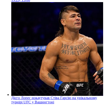
Дієго Лопес нокаутував Стіва Гарсію на унікальному
турнірі UFC у Вашингтоні