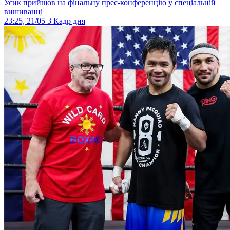
Усик прийшов на фінальну прес-конференцію у спеціальній
вишиванці
23:25, 21/05
3
Кадр дня