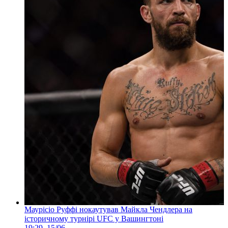
Маурісіо Руффі нокаутував Майкла Чендлера на
історичному турнірі UFC у Вашингтоні
19:29, 15/06