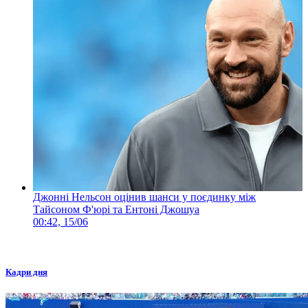
Джонні Нельсон оцінив шанси у поєдинку між
Тайсоном Ф'юрі та Ентоні Джошуа
00:42, 15/06
Кадри дня