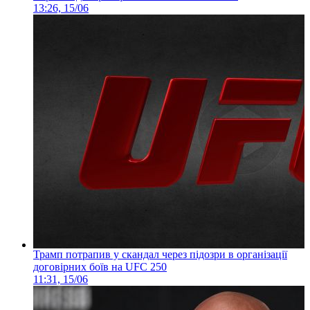
13:26, 15/06
Трамп потрапив у скандал через підозри в організації
договірних боїв на UFC 250
11:31, 15/06