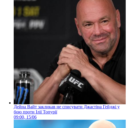
Дейна Вайт закликав не списувати Джастіна Гейджі у
бою проти Ілії Топурії
09:00, 15/06