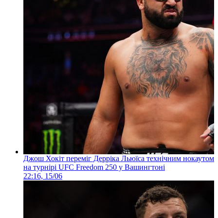
Джош Хокіт переміг Дерріка Льюїса технічним нокаутом
на турнірі UFC Freedom 250 у Вашингтоні
22:16, 15/06