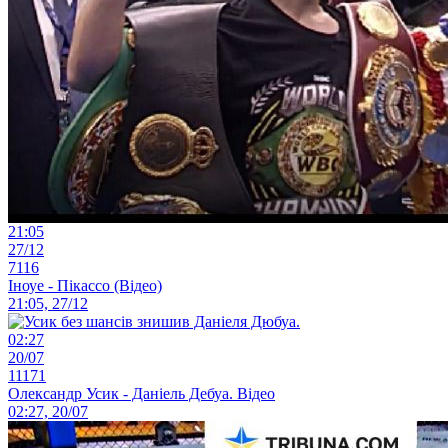
21:05
27/12
7116
Іноуе - Пікассо (Відео)
21:05, 27/12
02:27
20/07
11171
Олександр Усик - Даніель Дебуа. Відео
02:27, 20/07