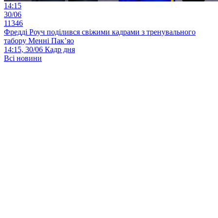
14:15
30/06
11346
Фредді Роуч поділився свіжими кадрами з тренувального
табору Менні Пак’яо
14:15, 30/06
Кадр дня
Всі новини