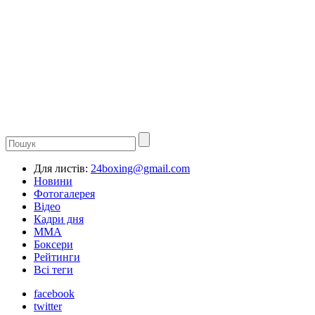
Для листів:
24boxing@gmail.com
Новини
Фотогалерея
Відео
Кадри дня
ММА
Боксери
Рейтинги
Всі теги
facebook
twitter