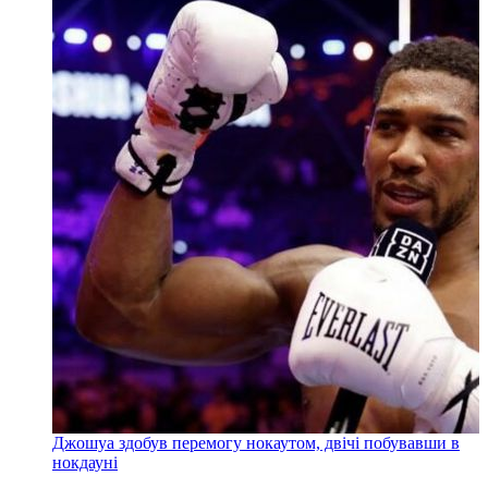
Джошуа здобув перемогу нокаутом, двічі побувавши в
нокдауні