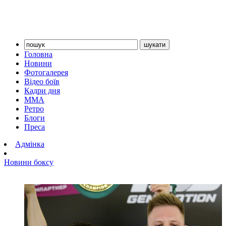
Головна
Новини
Фотогалерея
Відео боїв
Кадри дня
ММА
Ретро
Блоги
Преса
Адмінка
Новини боксу