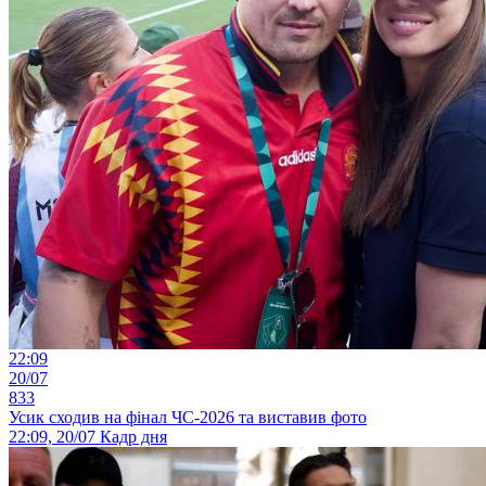
22:09
20/07
833
Усик сходив на фінал ЧС-2026 та виставив фото
22:09, 20/07
Кадр дня