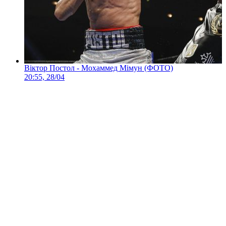
Віктор Постол - Мохаммед Мімун (ФОТО)
20:55, 28/04