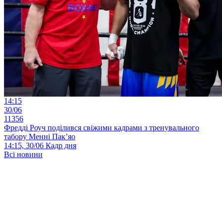
14:15
30/06
11356
Фредді Роуч поділився свіжими кадрами з тренувального
табору Менні Пак’яо
14:15, 30/06
Кадр дня
Всі новини