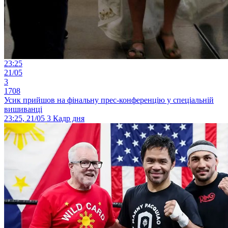
23:25
21/05
3
1708
Усик прийшов на фінальну прес-конференцію у спеціальній
вишиванці
23:25, 21/05
3
Кадр дня