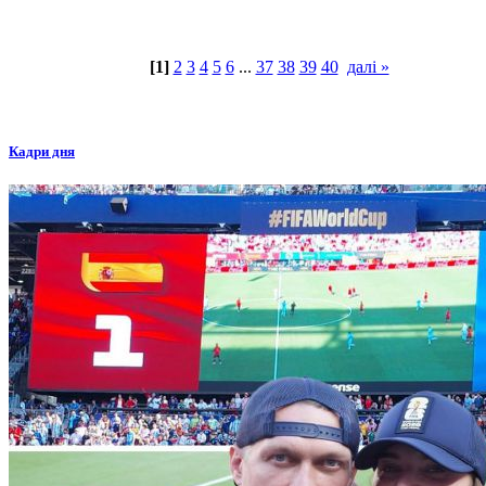
[1]
2
3
4
5
6
...
37
38
39
40
далі »
Кадри дня