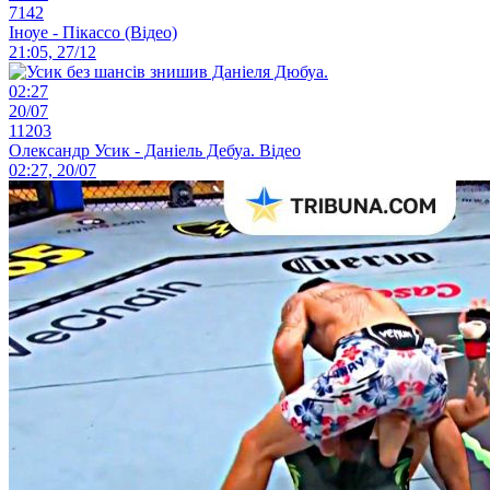
7142
Іноуе - Пікассо (Відео)
21:05, 27/12
02:27
20/07
11203
Олександр Усик - Даніель Дебуа. Відео
02:27, 20/07