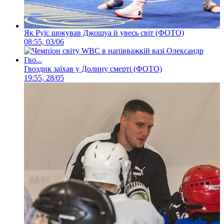
Як Руїс шокував Джошуа й увесь світ (ФОТО)
08:55, 03/06
Гвоздик заїхав у Долину смерті (ФОТО)
19:55, 28/05