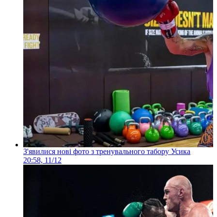
З'явилися нові фото з тренувального табору Усика
20:58, 11/12