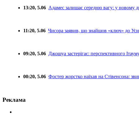
13:20, 5.06
Адамес залишає середню вагу: у новому д
11:20, 5.06
Чисора заявив, що знайшов «ключ» до Уси
09:20, 5.06
Джошуа застерігає: перспективного Ітауму
00:20, 5.06
Фостер жорстко наїхав на Стівенсона: звин
Реклама