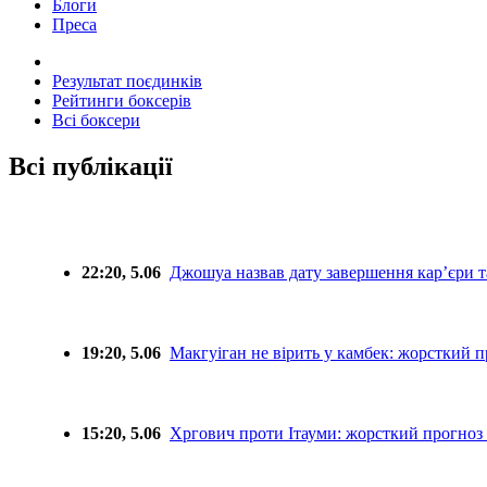
Блоги
Преса
Результат поєдинків
Рейтинги боксерів
Всі боксери
Всі публікації
22:20, 5.06
Джошуа назвав дату завершення кар’єри та
19:20, 5.06
Макгуіган не вірить у камбек: жорсткий 
15:20, 5.06
Хргович проти Ітауми: жорсткий прогноз 