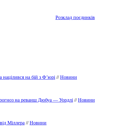
Розклад поєдинків
 націлився на бій з Ф’юрі
//
Новини
прогноз на реванш Дюбуа — Уордлі
//
Новини
від Міллера
//
Новини