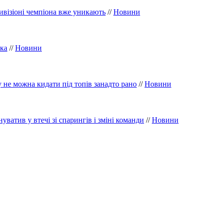
ивізіоні чемпіона вже уникають
//
Новини
ка
//
Новини
 не можна кидати під топів занадто рано
//
Новини
уватив у втечі зі спарингів і зміні команди
//
Новини