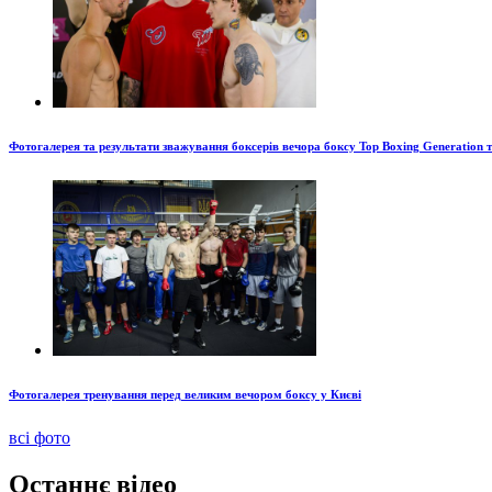
Фотогалерея та результати зважування боксерів вечора боксу Top Boxing Generation 
Фотогалерея тренування перед великим вечором боксу у Києві
всі фото
Останнє відео