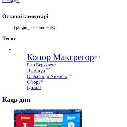
все відео
Останні коментарі
{plugin_lastcomments}
Теги:
Конор Макгрегор
2016
1
Ріко Верхувен
Джошуа
227
Олександр Хижняк
166
Ф’юрі
92
1
Igrosoft
Кадр дня