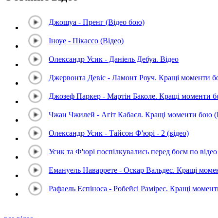
Джошуа - Пренг (Відео бою)
Іноуе - Пікассо (Відео)
Олександр Усик - Даніель Дебуа. Відео
Джервонта Девіс - Ламонт Роуч. Кращі моменти 
Джозеф Паркер - Мартін Баколе. Кращі моменти 
Чжан Чжилей - Агіт Кабаєл. Кращі моменти бою 
Олександр Усик - Тайсон Ф'юрі - 2 (відео)
Усик та Ф'юрі поспілкувались перед боєм по відео 
Емануель Наваррете - Оскар Вальдес. Кращі мом
Рафаель Еспіноса - Робейсі Рамірес. Кращі момен