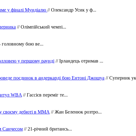
тиме у фіналі Мундіалю
// Олександр Усик у ф...
уперника
// Олімпійський чемпі...
В головному бою ве...
олловею у першому раунді
// Ірландець отримав ...
оведе поєдинок в андеркарді бою Ентоні Джошуа
// Суперник укр
 титул WBA
// Гассієв переміг те...
 у своєму дебюті в ММА
// Жан Беленюк розтро...
м Санчесом
// 21-річний британсь...