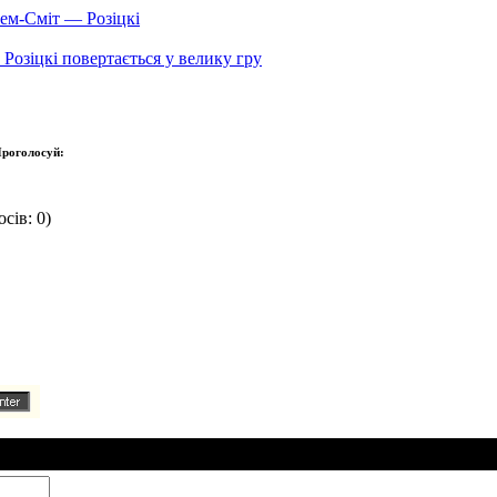
лем-Сміт — Розіцкі
 Розіцкі повертається у велику гру
роголосуй:
сів: 0)