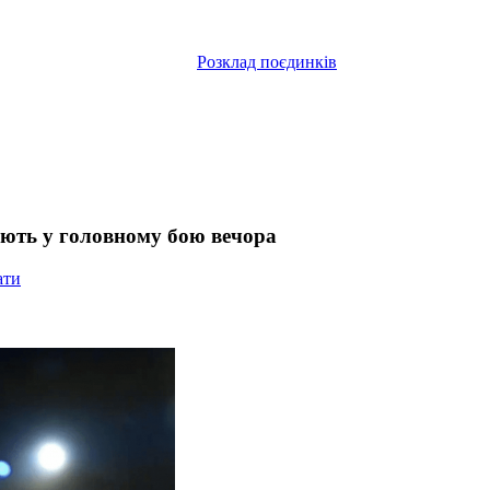
Розклад поєдинків
рають у головному бою вечора
ати