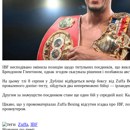
IBF несподівано змінила позицію щодо титульних поєдинків, що викли
Брендоном Глентоном, однак згодом скасувала рішення і позбавила авст
На цьому тлі 8 серпня у Дубліні відбудеться вечір боксу від Zuffa 
проваленого допінг-тесту, зійдуться два непереможені бійці — ірландец
Другим за значущістю поєдинком стане ще один бій у середній вазі: К
Цікаво, що у промоматеріалах Zuffa Boxing відсутня згадка про IBF, 
промоутером.
Zuffa
,
IBF
Новини по темі: