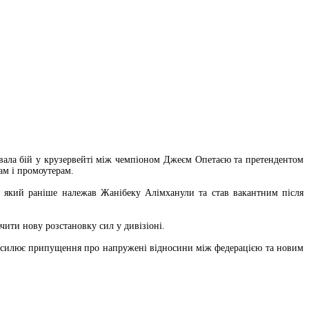
увала бій у крузервейті між чемпіоном Джеєм Опетаєю та претендентом
ам і промоутерам.
ул, який раніше належав Жанібеку Алімханули та став вакантним після
ити нову розстановку сил у дивізіоні.
 підсилює припущення про напружені відносини між федерацією та новим