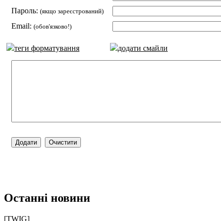
Пароль:
(якщо зареєстрований)
Email:
(обов'язково!)
теги форматування
додати смайли
Останні новини
[TWIG]