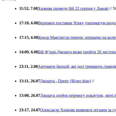
11:52, 7.08
Хижняк проведе бій 22 серпня у Львові
// У
17:18, 6.08
Верховен поставив Усику ультиматум щодо
17:15, 6.08
Конор Макгрегор переніс операцію на колін
14:09, 6.08
Бій Ф’юрі-Джошуа може пройти 20 листоп
23:11, 2.08
Автомати Igrosoft, які досі тримають гравц
13:11, 26.07
Джошуа - Пренг (Відео бою)
//
13:00, 26.07
Джошуа здобув перемогу нокаутом, двічі 
23:17, 24.07
Олександр Хижняк виявився легшим за с