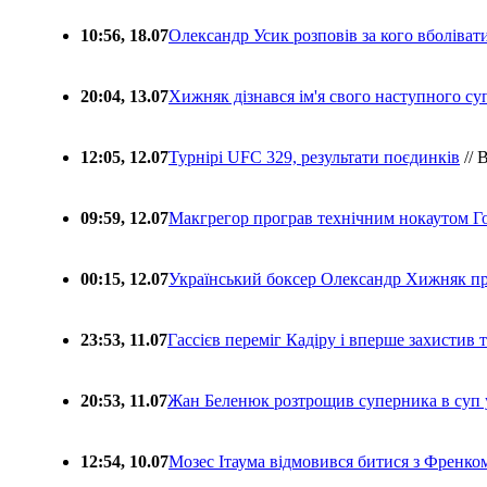
10:56, 18.07
Олександр Усик розповів за кого вболіва
20:04, 13.07
Хижняк дізнався ім'я свого наступного с
12:05, 12.07
Турнірі UFC 329, результати поєдинків
// 
09:59, 12.07
Макгрегор програв технічним нокаутом Г
00:15, 12.07
Український боксер Олександр Хижняк пр
23:53, 11.07
Гассієв переміг Кадіру і вперше захистив
20:53, 11.07
Жан Беленюк розтрощив суперника в суп
12:54, 10.07
Мозес Ітаума відмовився битися з Френко