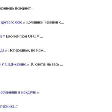
країнець повернет...
 другого бою
// Колишній чемпіон с...
і
// Екс-чемпіон UFC у ...
ада
// Попередньо, це мож...
ів у СНД-казино
// 16 слотів на весь ...
побувавши в нокдауні
//
уперника
//