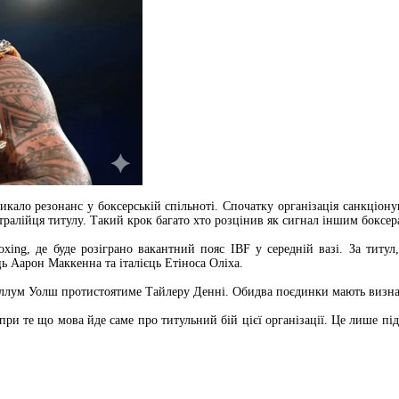
кало резонанс у боксерській спільноті. Спочатку організація санкціон
ралійця титулу. Такий крок багато хто розцінив як сигнал іншим боксер
Boxing, де буде розіграно вакантний пояс IBF у середній вазі. За тит
ь Аарон Маккенна та італієць Етіноса Оліха.
аллум Уолш протистоятиме Тайлеру Денні. Обидва поєдинки мають визнач
попри те що мова йде саме про титульний бій цієї організації. Це лише