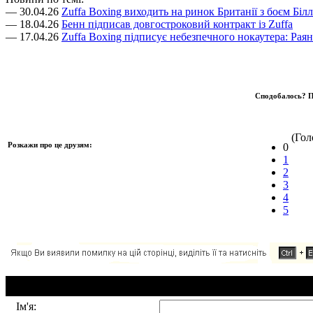
— 30.04.26
Zuffa Boxing виходить на ринок Британії з боєм Біл
— 18.04.26
Бенн підписав довгостроковий контракт із Zuffa
— 17.04.26
Zuffa Boxing підписує небезпечного нокаутера: Раян
Сподобалось? П
(Голо
Розкажи про це друзям:
0
1
2
3
4
5
Додавання коментаря:
Ім'я: