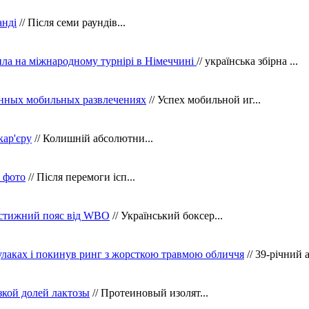
анді
// Після семи раундів...
ила на міжнародному турнірі в Німеччині
// українська збірна ...
нных мобильных развлечениях
// Успех мобильной иг...
кар'єру
// Колишній абсолютни...
в фото
// Після перемоги ісп...
рестижний пояс від WBO
// Український боксер...
кулаках і покинув ринг з жорсткою травмою обличчя
// 39-річний 
зкой долей лактозы
// Протеиновый изолят...