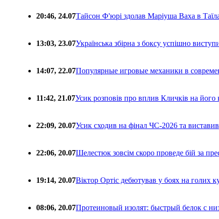
20:46, 24.07
Тайсон Ф'юрі здолав Маріуша Ваха в Таїл
13:03, 23.07
Українська збірна з боксу успішно виступ
14:07, 22.07
Популярные игровые механики в совреме
11:42, 21.07
Усик розповів про вплив Кличків на його 
22:09, 20.07
Усик сходив на фінал ЧС-2026 та вистави
22:06, 20.07
Шелестюк зовсім скоро проведе бій за п
19:14, 20.07
Віктор Ортіс дебютував у боях на голих 
08:06, 20.07
Протеиновый изолят: быстрый белок с ни