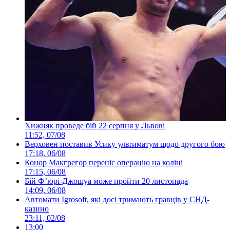
Хижняк проведе бій 22 серпня у Львові
11:52, 07/08
Верховен поставив Усику ультиматум щодо другого бою
17:18, 06/08
Конор Макгрегор переніс операцію на коліні
17:15, 06/08
Бій Ф’юрі-Джошуа може пройти 20 листопада
14:09, 06/08
Автомати Igrosoft, які досі тримають гравців у СНД-
казино
23:11, 02/08
13:00