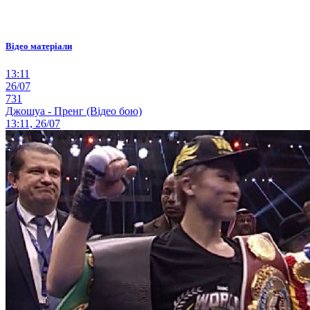
Відео матеріали
13:11
26/07
731
Джошуа - Пренг (Відео бою)
13:11, 26/07