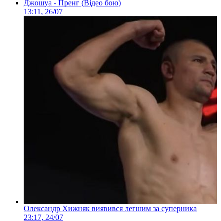
Джошуа - Пренг (Відео бою)
13:11, 26/07
Олександр Хижняк виявився легшим за суперника
23:17, 24/07