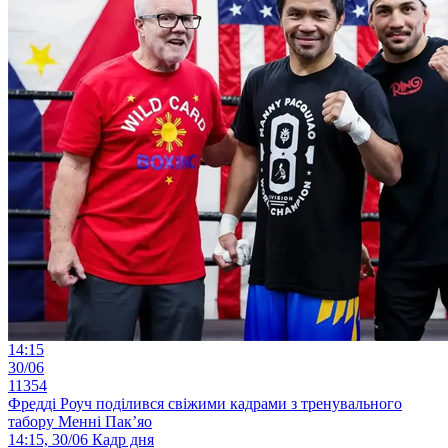
14:15
30/06
11354
Фредді Роуч поділився свіжими кадрами з тренувального
табору Менні Пак’яо
14:15, 30/06
Кадр дня