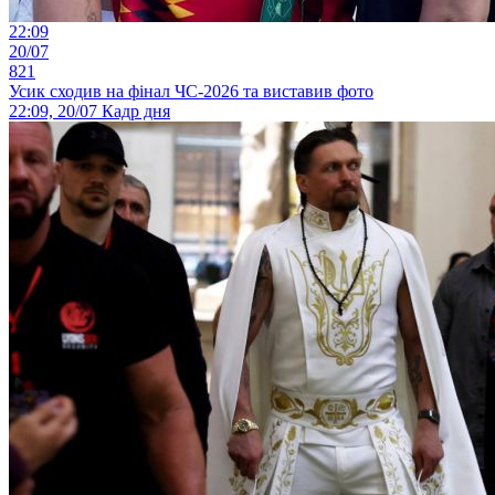
22:09
20/07
821
Усик сходив на фінал ЧС-2026 та виставив фото
22:09, 20/07
Кадр дня