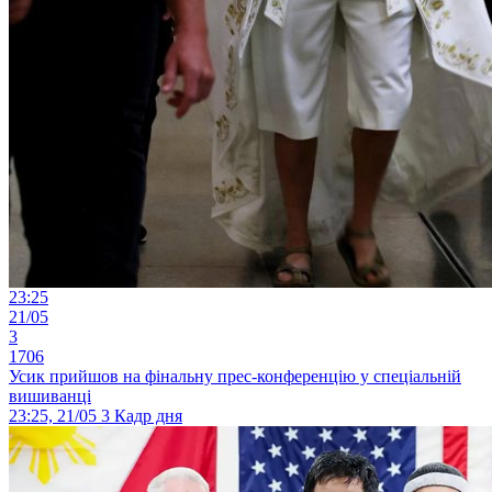
23:25
21/05
3
1706
Усик прийшов на фінальну прес-конференцію у спеціальній
вишиванці
23:25, 21/05
3
Кадр дня