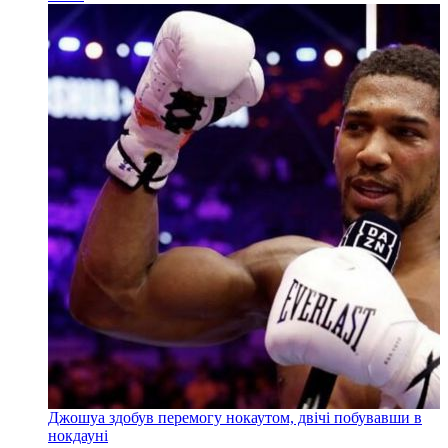
Джошуа здобув перемогу нокаутом, двічі побувавши в
нокдауні