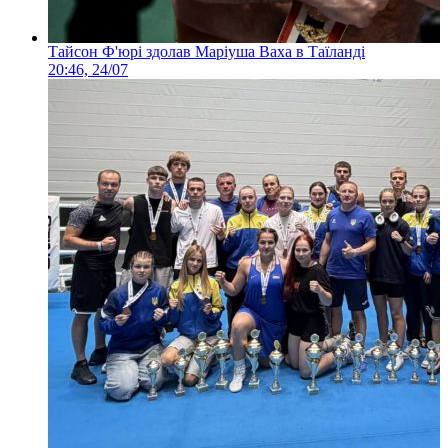
Тайсон Ф'юрі здолав Маріуша Ваха в Таїланді
20:46, 24/07