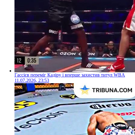
Гассієв переміг Кадіру і вперше захистив титул WBA
11.07.2026, 23:53