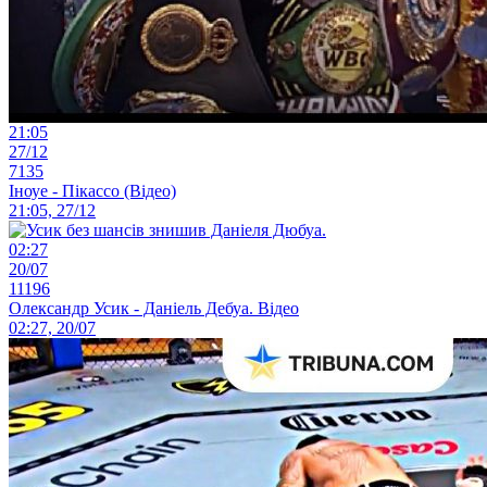
21:05
27/12
7135
Іноуе - Пікассо (Відео)
21:05, 27/12
02:27
20/07
11196
Олександр Усик - Даніель Дебуа. Відео
02:27, 20/07