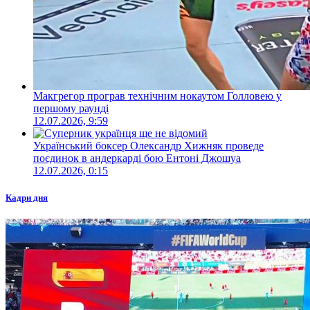
Макгрегор програв технічним нокаутом Голловею у
першому раунді
12.07.2026, 9:59
Український боксер Олександр Хижняк проведе
поєдинок в андеркарді бою Ентоні Джошуа
12.07.2026, 0:15
Кадри дня