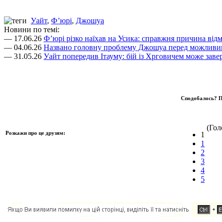
Уайт
,
Ф’юрі
,
Джошуа
Новини по темі:
— 17.06.26
Ф’юрі різко наїхав на Усика: справжня причина відм
— 04.06.26
Названо головну проблему Джошуа перед можливим
— 31.05.26
Уайт попередив Ітауму: бій із Хрговичем може за
Сподобалось? П
(Голо
Розкажи про це друзям:
1
1
2
3
4
5