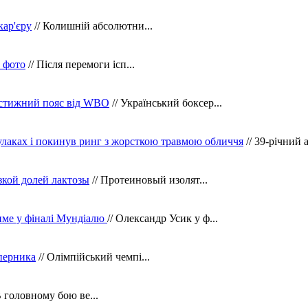
кар'єру
// Колишній абсолютни...
в фото
// Після перемоги ісп...
рестижний пояс від WBO
// Український боксер...
кулаках і покинув ринг з жорсткою травмою обличчя
// 39-річний 
зкой долей лактозы
// Протеиновый изолят...
тиме у фіналі Мундіалю
// Олександр Усик у ф...
уперника
// Олімпійський чемпі...
В головному бою ве...