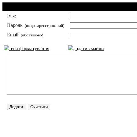
Додавання коментаря:
Ім'я:
Пароль:
(якщо зареєстрований)
Email:
(обов'язково!)
теги форматування
додати смайли