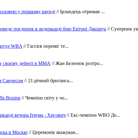
олловею у першому раунді
// Ірландець отримав ...
оведе поєдинок в андеркарді бою Ентоні Джошуа
// Суперник укр
 титул WBA
// Гассієв переміг те...
 у своєму дебюті в ММА
// Жан Беленюк розтро...
м Санчесом
// 21-річний британсь...
fa Boxing
// Чемпіон світу у чо...
ркарді вечора Ітаума - Хргович
// Екс-чемпіон WBO Де...
сієва в Москві
// Церемонія зважуван...