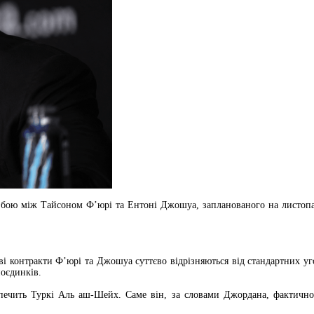
о бою між Тайсоном Ф’юрі та Ентоні Джошуа, запланованого на листопад
контракти Ф’юрі та Джошуа суттєво відрізняються від стандартних угод
оєдинків.
езпечить Туркі Аль аш-Шейх. Саме він, за словами Джордана, фактичн