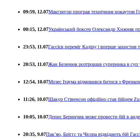
09:59, 12.07
Макгрегор програв технічним нокаутом Г
00:15, 12.07
Український боксер Олександр Хижняк пр
23:53, 11.07
Гассієв переміг Кадіру і вперше захистив
20:53, 11.07
Жан Беленюк розтрощив суперника в суп
12:54, 10.07
Мозес Ітаума відмовився битися з Френко
11:26, 10.07
Шакур Стівенсон офіційно став бійцем Zuf
10:05, 10.07
Денис Беринчик може провести бій в анде
20:35, 9.07
Пакʼяо, Бріггс та Чісора відвідають бій Гас