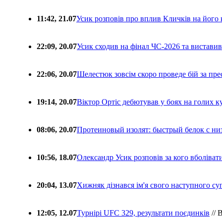
11:42, 21.07
Усик розповів про вплив Кличків на його 
22:09, 20.07
Усик сходив на фінал ЧС-2026 та вистави
22:06, 20.07
Шелестюк зовсім скоро проведе бій за п
19:14, 20.07
Віктор Ортіс дебютував у боях на голих 
08:06, 20.07
Протеиновый изолят: быстрый белок с ни
10:56, 18.07
Олександр Усик розповів за кого вболіва
20:04, 13.07
Хижняк дізнався ім'я свого наступного с
12:05, 12.07
Турнірі UFC 329, результати поєдинків
// 