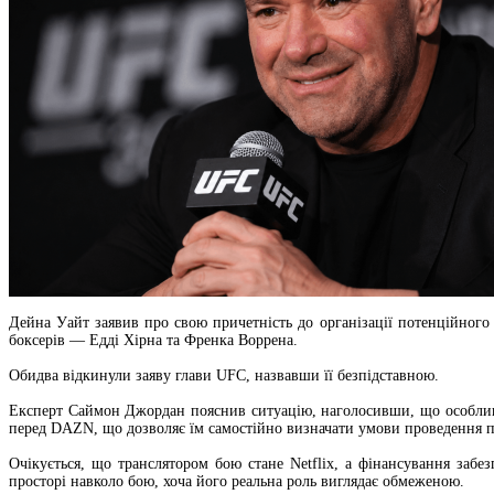
Дейна Уайт заявив про свою причетність до організації потенційног
боксерів — Едді Хірна та Френка Воррена.
Обидва відкинули заяву глави UFC, назвавши її безпідставною.
Експерт Саймон Джордан пояснив ситуацію, наголосивши, що особливі 
перед DAZN, що дозволяє їм самостійно визначати умови проведення п
Очікується, що транслятором бою стане Netflix, а фінансування заб
просторі навколо бою, хоча його реальна роль виглядає обмеженою.