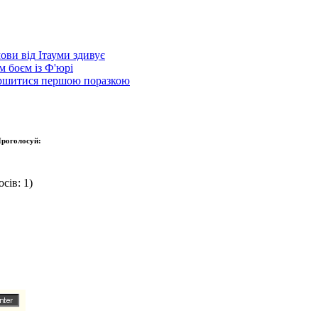
ови від Ітауми здивує
 боєм із Ф'юрі
вершитися першою поразкою
роголосуй:
сів: 1)