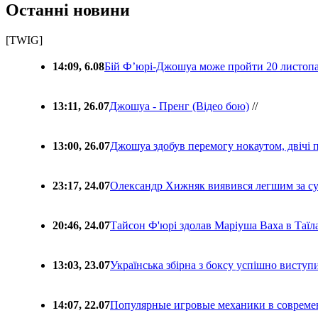
Останні новини
[TWIG]
14:09, 6.08
Бій Ф’юрі-Джошуа може пройти 20 листоп
13:11, 26.07
Джошуа - Пренг (Відео бою)
//
13:00, 26.07
Джошуа здобув перемогу нокаутом, двічі 
23:17, 24.07
Олександр Хижняк виявився легшим за с
20:46, 24.07
Тайсон Ф'юрі здолав Маріуша Ваха в Таїл
13:03, 23.07
Українська збірна з боксу успішно виступ
14:07, 22.07
Популярные игровые механики в совреме