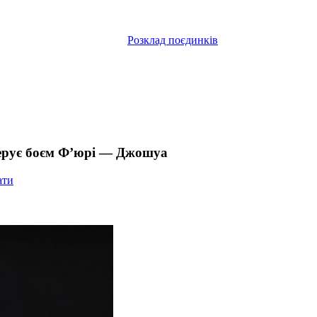
Розклад поєдинків
керує боєм Ф’юрі — Джошуа
ати