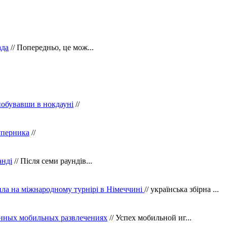
ада
// Попередньо, це мож...
побувавши в нокдауні
//
уперника
//
анді
// Після семи раундів...
ила на міжнародному турнірі в Німеччині
// українська збірна ...
нных мобильных развлечениях
// Успех мобильной иг...