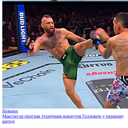
Новини
Макгрегор програв технічним нокаутом Голловею у першому
раунді