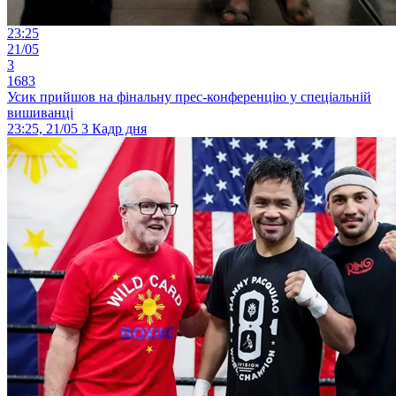
23:25
21/05
3
1683
Усик прийшов на фінальну прес-конференцію у спеціальній
вишиванці
23:25, 21/05
3
Кадр дня