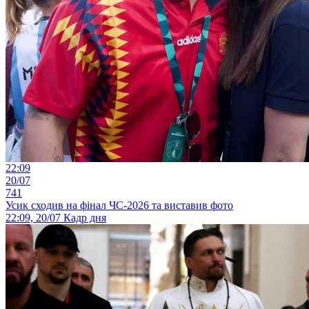
22:09
20/07
741
Усик сходив на фінал ЧС-2026 та виставив фото
22:09, 20/07
Кадр дня