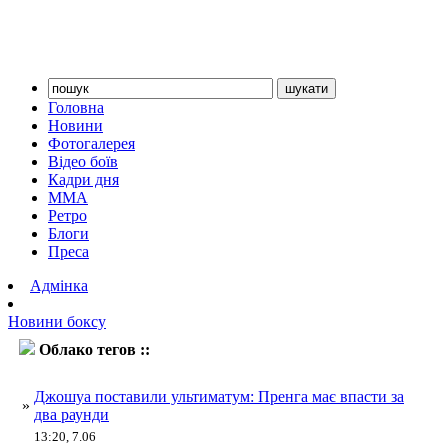
Головна
Новини
Фотогалерея
Відео боїв
Кадри дня
ММА
Ретро
Блоги
Преса
Адмінка
Новини боксу
Облако тегов ::
Пренга
Джошуа поставили ультиматум: Пренга має впасти за
»
два раунди
13:20, 7.06