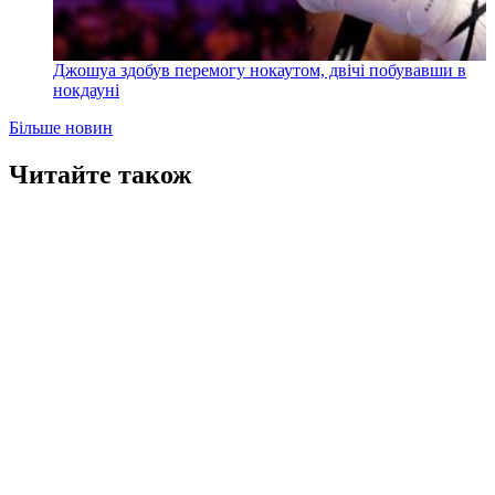
Джошуа здобув перемогу нокаутом, двічі побувавши в
нокдауні
Більше новин
Читайте також