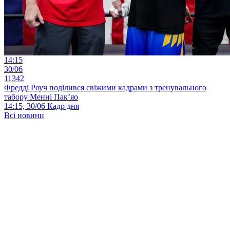
14:15
30/06
11342
Фредді Роуч поділився свіжими кадрами з тренувального
табору Менні Пак’яо
14:15, 30/06
Кадр дня
Всі новини