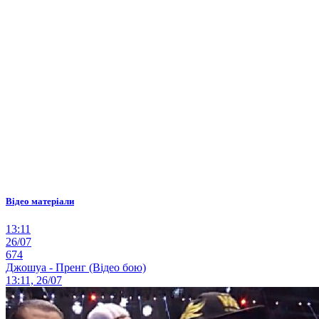
Відео матеріали
13:11
26/07
674
Джошуа - Пренг (Відео бою)
13:11, 26/07