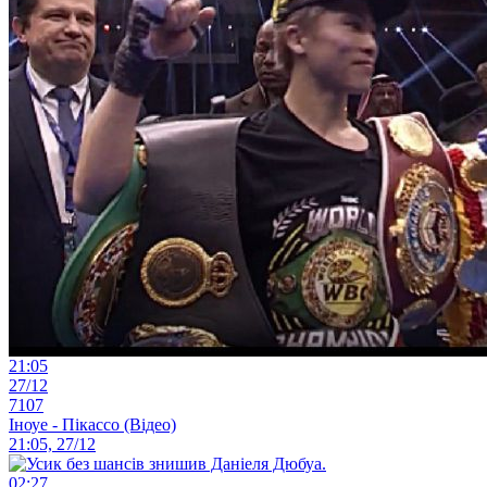
21:05
27/12
7107
Іноуе - Пікассо (Відео)
21:05, 27/12
02:27