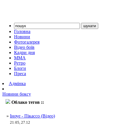
Головна
Новини
Фотогалерея
Відео боїв
Кадри дня
ММА
Ретро
Блоги
Преса
Адмінка
Новини боксу
Облако тегов ::
Наоя Іноуе
»
Іноуе - Пікассо (Відео)
21:05, 27.12