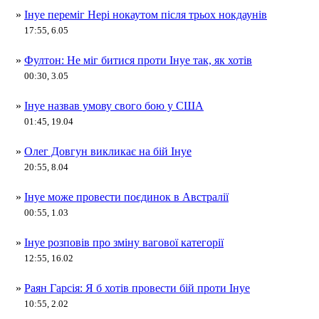
»
Інуе переміг Нері нокаутом після трьох нокдаунів
17:55, 6.05
»
Фултон: Не міг битися проти Інуе так, як хотів
00:30, 3.05
»
Інуе назвав умову свого бою у США
01:45, 19.04
»
Олег Довгун викликає на бій Інуе
20:55, 8.04
»
Інуе може провести поєдинок в Австралії
00:55, 1.03
»
Інуе розповів про зміну вагової категорії
12:55, 16.02
»
Раян Гарсія: Я б хотів провести бій проти Інуе
10:55, 2.02