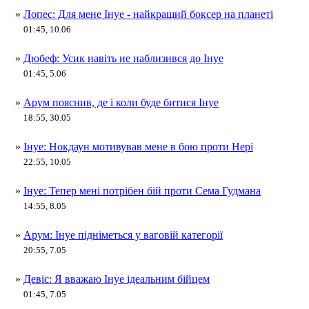
»
Лопес: Для мене Інуе - найкращий боксер на планеті
01:45, 10.06
»
Дюбеф: Усик навіть не наблизився до Інуе
01:45, 5.06
»
Арум пояснив, де і коли буде битися Інуе
18:55, 30.05
»
Інуе: Нокдаун мотивував мене в бою проти Нері
22:55, 10.05
»
Інуе: Тепер мені потрібен бій проти Сема Гудмана
14:55, 8.05
»
Арум: Інуе підніметься у ваговій категорії
20:55, 7.05
»
Девіс: Я вважаю Інуе ідеальним бійцем
01:45, 7.05