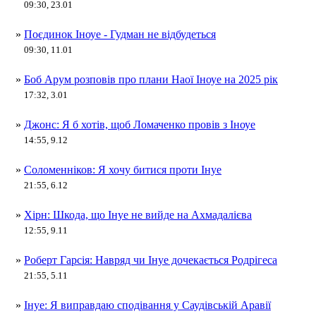
09:30, 23.01
»
Поєдинок Іноуе - Гудман не відбудеться
09:30, 11.01
»
Боб Арум розповів про плани Наої Іноуе на 2025 рік
17:32, 3.01
»
Джонс: Я б хотів, щоб Ломаченко провів з Іноуе
14:55, 9.12
»
Соломенніков: Я хочу битися проти Інуе
21:55, 6.12
»
Хірн: Шкода, що Інуе не вийде на Ахмадалієва
12:55, 9.11
»
Роберт Гарсія: Навряд чи Інуе дочекається Родрігеса
21:55, 5.11
»
Інуе: Я виправдаю сподівання у Саудівській Аравії