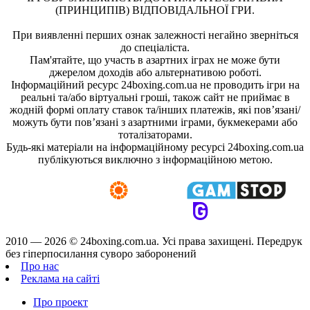
(ПРИНЦИПІВ) ВІДПОВІДАЛЬНОЇ ГРИ.
При виявленні перших ознак залежності негайно зверніться
до спеціаліста.
Пам'ятайте, що участь в азартних іграх не може бути
джерелом доходів або альтернативою роботі.
Інформаційний ресурс 24boxing.com.ua не проводить ігри на
реальні та/або віртуальні гроші, також сайт не приймає в
жодній формі оплату ставок та/інших платежів, які пов’язані/
можуть бути пов’язані з азартними іграми, букмекерами або
тоталізаторами.
Будь-які матеріали на інформаційному ресурсі 24boxing.com.ua
публікуються виключно з інформаційною метою.
2010 — 2026 ©
24boxing.com.ua.
Усi права захищенi. Передрук
без гіперпосилання суворо заборонений
Про нас
Реклама на сайті
Про проект