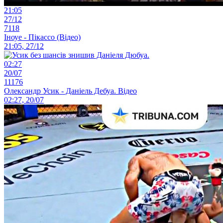
21:05
27/12
7118
Іноуе - Пікассо (Відео)
21:05, 27/12
02:27
20/07
11176
Олександр Усик - Даніель Дебуа. Відео
02:27, 20/07