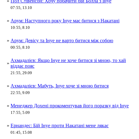
»
Пол Стівенсон: Хочу побачити бій Болла з Інуе
07:55, 13.10
»
Арум: Наступного року Інуе має битися з Накатані
10:55, 8.10
»
Арум: Девісу та Інуе не варто битися між собою
00:55, 8.10
Ахмадалієв: Якщо Інуе не хоче битися зі мною, то хай
»
віддає пояс
21:55, 29.09
»
Ахмадалієв: Мабуть, Інуе хоче зі мною битися
22:55, 9.09
»
Менеджер Дохені прокоментував його поразку від Інуе
17:55, 5.09
»
Ернандес: Бій Інуе проти Накатані мене лякає
01:45, 15.08