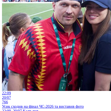
22:09
20/07
766
Усик сходив на фінал ЧС-2026 та виставив фото
22:09, 20/07
Кадр дня