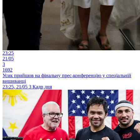
23:25
21/05
3
1692
Усик прийшов на фінальну прес-конференцію у спеціальній
вишиванці
23:25, 21/05
3
Кадр дня