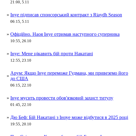
21:00, 5.11
»
Інуе підписав спонсорський контракт з Riaydh Season
06:15, 5.11
»
Офіційно. Наоя Інуе отримав наступного суперника
10:55, 26.10
»
Інуе: Мене цікавить бій проти Накатані
12:55, 23.10
Арум: Якщо Інуе переможе Гудмана, ми привеземо його
»
до США
06:15, 22.10
»
Інуе мусить провести обов'язковий захист титулу
01:45, 22.10
»
Дю Беф: Бій Накатані з Іноуе може відбутися в 2025 році
19:55, 20.10