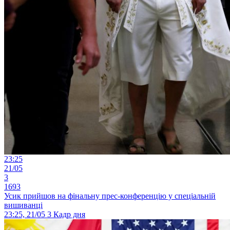
23:25
21/05
3
1693
Усик прийшов на фінальну прес-конференцію у спеціальній
вишиванці
23:25, 21/05
3
Кадр дня