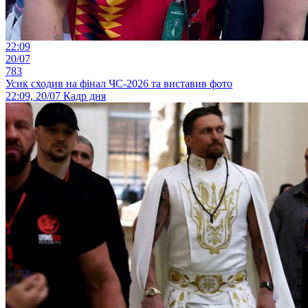
22:09
20/07
783
Усик сходив на фінал ЧС-2026 та виставив фото
22:09, 20/07
Кадр дня