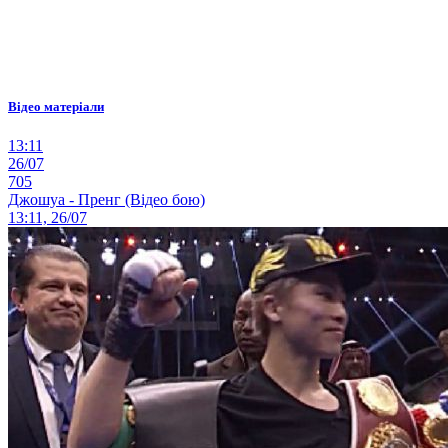
Відео матеріали
13:11
26/07
705
Джошуа - Пренг (Відео бою)
13:11, 26/07