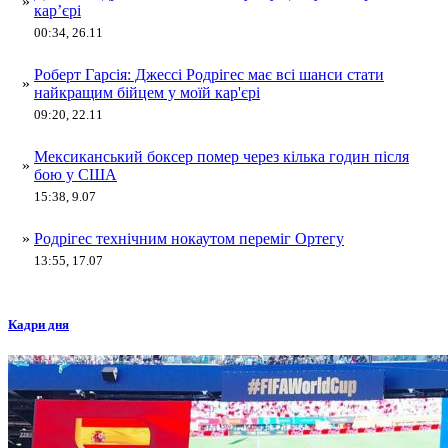
»
кар’єрі
00:34, 26.11
Роберт Гарсія: Джессі Родрігес має всі шанси стати
»
найкращим бійцем у моїй кар'єрі
09:20, 22.11
Мексиканський боксер помер через кілька годин після
»
бою у США
15:38, 9.07
»
Родрігес технічним нокаутом переміг Ортегу
13:55, 17.07
Кадри дня