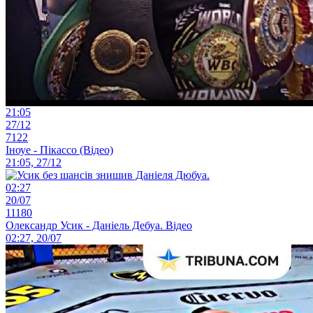
21:05
27/12
7122
Іноуе - Пікассо (Відео)
21:05, 27/12
02:27
20/07
11180
Олександр Усик - Даніель Дебуа. Відео
02:27, 20/07