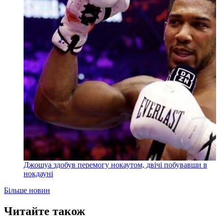
Джошуа здобув перемогу нокаутом, двічі побувавши в
нокдауні
Більше новин
Читайте також