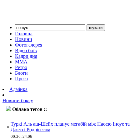
Головна
Новини
Фотогалерея
Відео боїв
Кадри дня
ММА
Ретро
Блоги
Преса
Адмінка
Новини боксу
Облако тегов ::
родрігес
Туркі Аль аш-Шейх планує мегабій між Наоєю Іноуе та
»
Джессі Родрігесом
00:26, 24.06