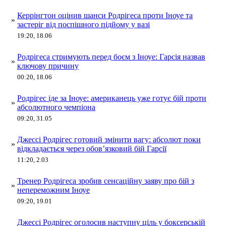
Керрінгтон оцінив шанси Родрігеса проти Іноуе та
»
застеріг від поспішного підйому у вазі
19:20, 18.06
Родрігеса стримують перед боєм з Іноуе: Гарсія назвав
»
ключову причину
00:20, 18.06
Родрігес іде за Іноуе: американець уже готує бій проти
»
абсолютного чемпіона
09:20, 31.05
Джессі Родрігес готовий змінити вагу: абсолют поки
»
відкладається через обов’язковий бій Гарсії
11:20, 2.03
Тренер Родрігеса зробив сенсаційну заяву про бій з
»
непереможним Іноуе
09:20, 19.01
Джессі Родрігес оголосив наступну ціль у боксерській