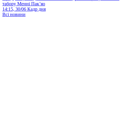
табору Менні Пак’яо
14:15, 30/06
Кадр дня
Всі новини