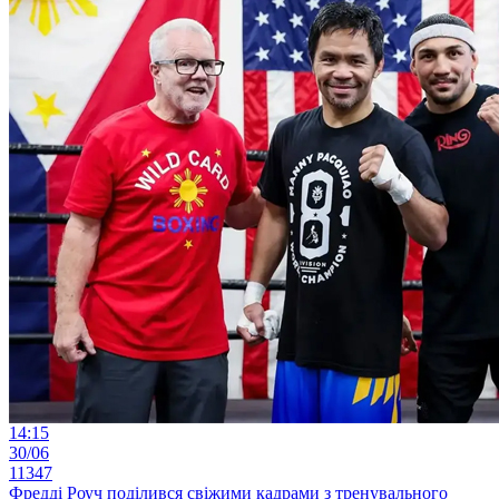
14:15
30/06
11347
Фредді Роуч поділився свіжими кадрами з тренувального