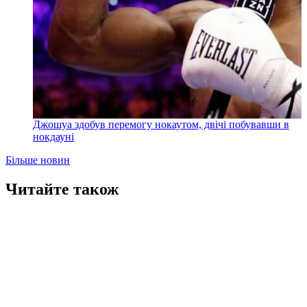
Джошуа здобув перемогу нокаутом, двічі побувавши в
нокдауні
Більше новин
Читайте також