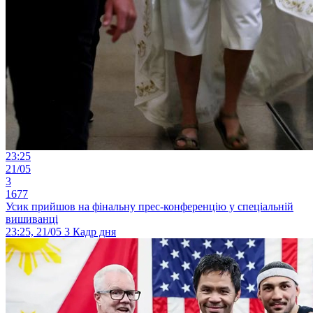
23:25
21/05
3
1677
Усик прийшов на фінальну прес-конференцію у спеціальній
вишиванці
23:25, 21/05
3
Кадр дня