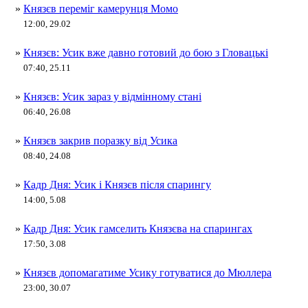
»
Князєв переміг камерунця Момо
12:00, 29.02
»
Князєв: Усик вже давно готовий до бою з Гловацькі
07:40, 25.11
»
Князєв: Усик зараз у відмінному стані
06:40, 26.08
»
Князєв закрив поразку від Усика
08:40, 24.08
»
Кадр Дня: Усик і Князєв після спарингу
14:00, 5.08
»
Кадр Дня: Усик гамселить Князєва на спарингах
17:50, 3.08
»
Князєв допомагатиме Усику готуватися до Мюллера
23:00, 30.07