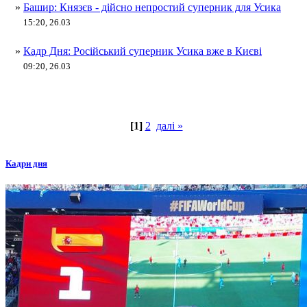
»
Башир: Князєв - дійсно непростий суперник для Усика
15:20, 26.03
»
Кадр Дня: Російський суперник Усика вже в Києві
09:20, 26.03
[1]
2
далі »
Кадри дня