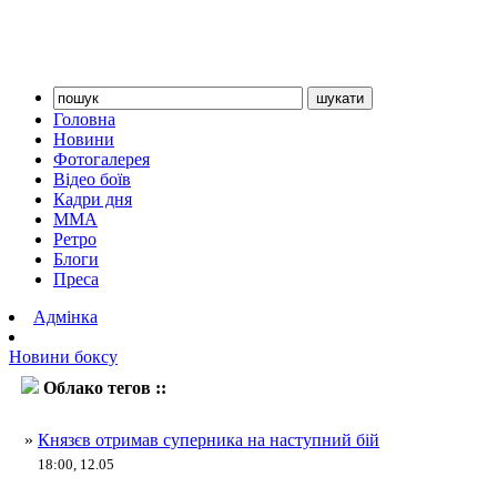
Головна
Новини
Фотогалерея
Відео боїв
Кадри дня
ММА
Ретро
Блоги
Преса
Адмінка
Новини боксу
Облако тегов ::
Андрій Князєв
»
Князєв отримав суперника на наступний бій
18:00, 12.05