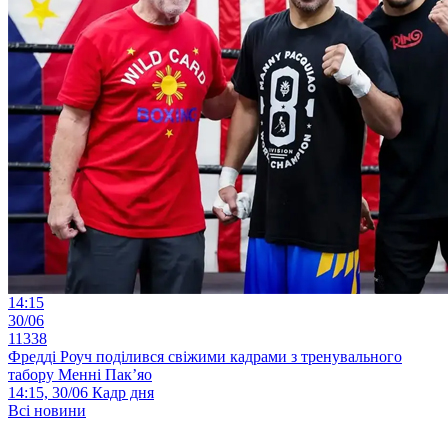
14:15
30/06
11338
Фредді Роуч поділився свіжими кадрами з тренувального
табору Менні Пак’яо
14:15, 30/06
Кадр дня
Всі новини