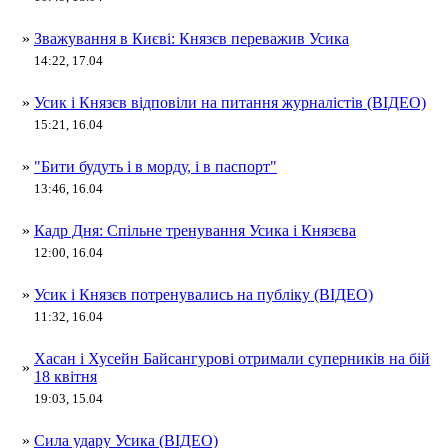
»
Зважування в Києві: Князєв переважив Усика
14:22, 17.04
»
Усик і Князєв відповіли на питання журналістів (ВІДЕО)
15:21, 16.04
»
"Бити будуть і в морду, і в паспорт"
13:46, 16.04
»
Кадр Дня: Спільне тренування Усика і Князєва
12:00, 16.04
»
Усик і Князєв потренувались на публіку (ВІДЕО)
11:32, 16.04
Хасан і Хусейн Байсангурові отримали суперників на бій
»
18 квітня
19:03, 15.04
»
Сила удару Усика (ВІДЕО)