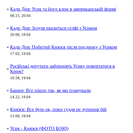
»
Кадр Дня: Усик та його клон в американській формі
06:21, 20.04
»
Кадр Дня: Зозуля хвалиться селфі з Усиком
20:00, 19.04
»
Кадр Дня: Побитий Князєв після поєдинку з Усиком
17:02, 19.04
Російські депутати заборонять Усику повертатися в
»
Крим?
16:58, 19.04
»
Башир: Все пішло так, як ми планували
14:22, 19.04
»
Князєв: Все було ок, поки суддя не зупинив бій
13:09, 19.04
»
Усик - Князєв (ФОТО БОЮ)