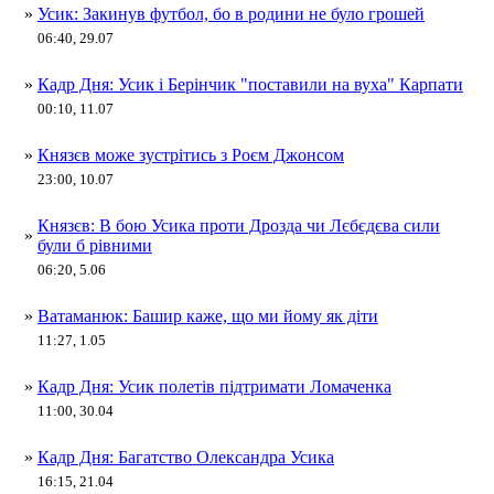
»
Усик: Закинув футбол, бо в родини не було грошей
06:40, 29.07
»
Кадр Дня: Усик і Берінчик "поставили на вуха" Карпати
00:10, 11.07
»
Князєв може зустрітись з Роєм Джонсом
23:00, 10.07
Князєв: В бою Усика проти Дрозда чи Лєбєдєва сили
»
були б рівними
06:20, 5.06
»
Ватаманюк: Башир каже, що ми йому як діти
11:27, 1.05
»
Кадр Дня: Усик полетів підтримати Ломаченка
11:00, 30.04
»
Кадр Дня: Багатство Олександра Усика
16:15, 21.04