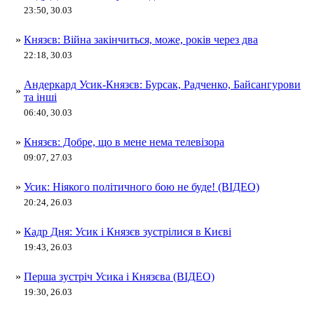
23:50, 30.03
»
Князєв: Війна закінчиться, може, років через два
22:18, 30.03
Андеркард Усик-Князєв: Бурсак, Радченко, Байсангурови
»
та інші
06:40, 30.03
»
Князєв: Добре, що в мене нема телевізора
09:07, 27.03
»
Усик: Ніякого політичного бою не буде! (ВІДЕО)
20:24, 26.03
»
Кадр Дня: Усик і Князєв зустрілися в Києві
19:43, 26.03
»
Перша зустріч Усика і Князєва (ВІДЕО)
19:30, 26.03