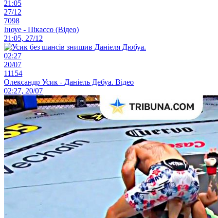
21:05
27/12
7098
Іноуе - Пікассо (Відео)
21:05, 27/12
02:27
20/07
11154
Олександр Усик - Даніель Дебуа. Відео
02:27, 20/07