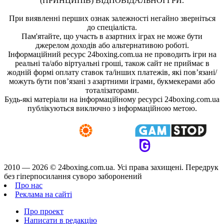
(ПРИНЦИПІВ) ВІДПОВІДАЛЬНОЇ ГРИ.
При виявленні перших ознак залежності негайно зверніться
до спеціаліста.
Пам'ятайте, що участь в азартних іграх не може бути
джерелом доходів або альтернативою роботі.
Інформаційний ресурс 24boxing.com.ua не проводить ігри на
реальні та/або віртуальні гроші, також сайт не приймає в
жодній формі оплату ставок та/інших платежів, які пов’язані/
можуть бути пов’язані з азартними іграми, букмекерами або
тоталізаторами.
Будь-які матеріали на інформаційному ресурсі 24boxing.com.ua
публікуються виключно з інформаційною метою.
2010 — 2026 ©
24boxing.com.ua.
Усi права захищенi. Передрук
без гіперпосилання суворо заборонений
Про нас
Реклама на сайті
Про проект
Написати в редакцію