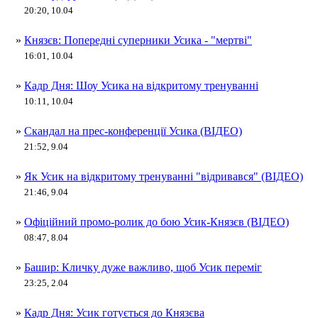
20:20, 10.04
»
Князєв: Попередні суперники Усика - "мертві"
16:01, 10.04
»
Кадр Дня: Шоу Усика на відкритому тренуванні
10:11, 10.04
»
Скандал на прес-конференції Усика (ВІДЕО)
21:52, 9.04
»
Як Усик на відкритому тренуванні "відривався" (ВІДЕО)
21:46, 9.04
»
Офіційний промо-ролик до бою Усик-Князєв (ВІДЕО)
08:47, 8.04
»
Башир: Кличку дуже важливо, щоб Усик переміг
23:25, 2.04
»
Кадр Дня: Усик готується до Князєва