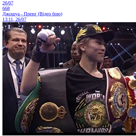
26/07
668
Джошуа - Пренг (Відео бою)
13:11, 26/07