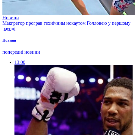
Новини
Макгрегор програв технічним нокаутом Голловею у першому
раунді
Новини
попередні новини
13:00