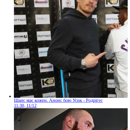
Шанс має кожен. Анонс бою Усик - Родрігес
11:30, 11/12