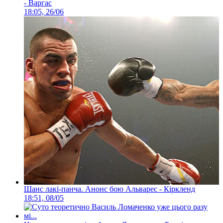
- Варгас
18:05, 26/06
Шанс лакі-панча. Анонс бою Альварес - Кіркленд
18:51, 08/05