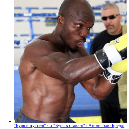
"Буря в пустелі" чи "Буря в стакані"? Анонс бою Бредлі