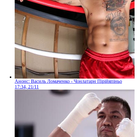
Анонс: Василь Ломаченко - Чонлатарн Пірійяпіньо
17:34, 21/11