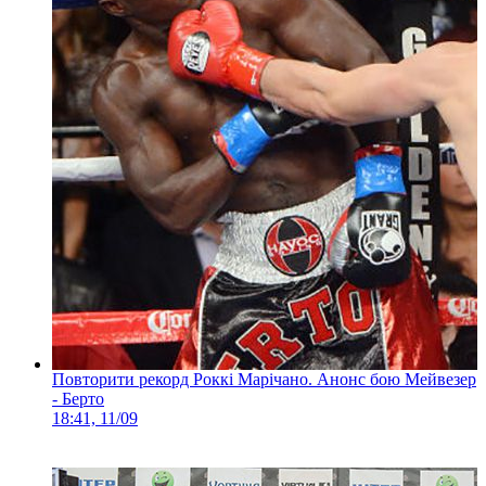
Повторити рекорд Роккі Марічано. Анонс бою Мейвезер
- Берто
18:41, 11/09