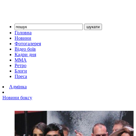
Головна
Новини
Фотогалерея
Відео боїв
Кадри дня
ММА
Ретро
Блоги
Преса
Адмінка
Новини боксу