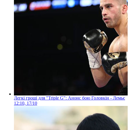
Легкі гроші для "Triple G": Анонс бою Головкін - Лемьє
12:10, 17/10