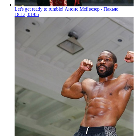
Let's get ready to rumble! Анонс Мейвезер - Пакьяо
18:12, 01/05