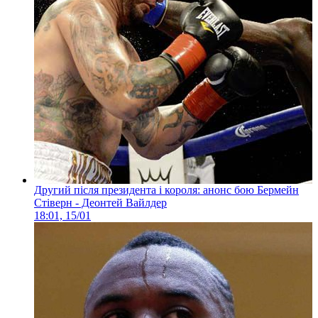
Другий після президента і короля: анонс бою Бермейн
Стіверн - Деонтей Вайлдер
18:01, 15/01