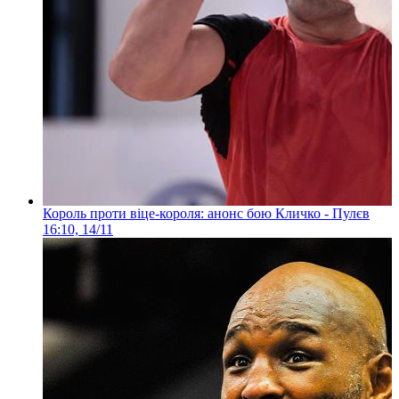
Король проти віце-короля: анонс бою Кличко - Пулєв
16:10, 14/11