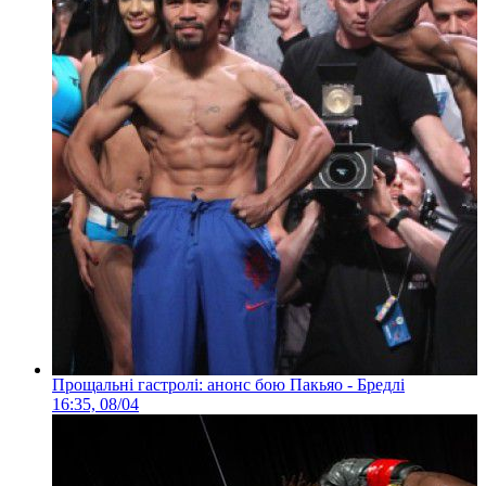
Прощальні гастролі: анонс бою Пакьяо - Бредлі
16:35, 08/04