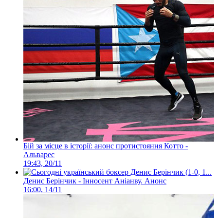
Бій за місце в історії: анонс протистояння Котто -
Альварес
19:43, 20/11
Денис Берінчик - Інносент Аніанву. Анонс
16:00, 14/11