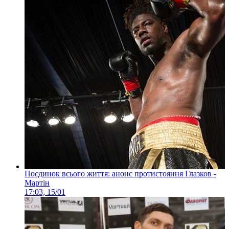
Поєдинок всього життя: анонс протистояння Глазков -
Мартін
17:03, 15/01