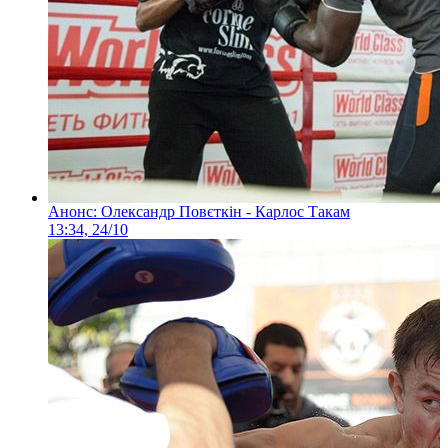
Анонс: Олександр Повєткін - Карлос Такам
13:34, 24/10