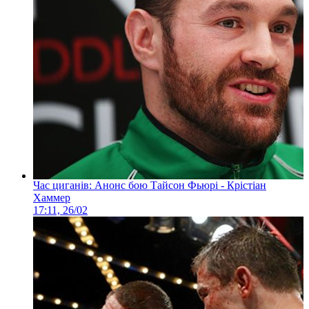
Час циганів: Анонс бою Тайсон Фьюрі - Крістіан
Хаммер
17:11, 26/02