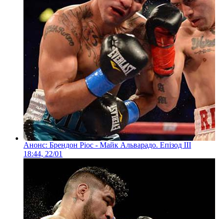
Анонс: Брендон Ріос - Майк Альварадо. Епізод ІІІ
18:44, 22/01