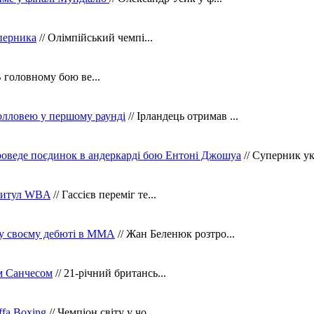
уперника
// Олімпійський чемпі...
В головному бою ве...
олловею у першому раунді
// Ірландець отримав ...
оведе поєдинок в андеркарді бою Ентоні Джошуа
// Суперник укр
 титул WBA
// Гассієв переміг те...
 у своєму дебюті в ММА
// Жан Беленюк розтро...
м Санчесом
// 21-річний британсь...
fa Boxing
// Чемпіон світу у чо...