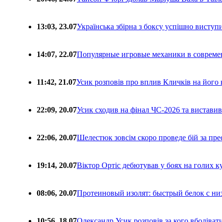
13:03, 23.07
Українська збірна з боксу успішно виступ
14:07, 22.07
Популярные игровые механики в совреме
11:42, 21.07
Усик розповів про вплив Кличків на його 
22:09, 20.07
Усик сходив на фінал ЧС-2026 та вистави
22:06, 20.07
Шелестюк зовсім скоро проведе бій за п
19:14, 20.07
Віктор Ортіс дебютував у боях на голих 
08:06, 20.07
Протеиновый изолят: быстрый белок с ни
10:56, 18.07
Олександр Усик розповів за кого вболіва