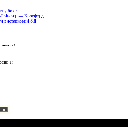
ч у боксі
 Мейвезер — Кроуфорд
и виставковий бій
роголосуй:
сів: 1)