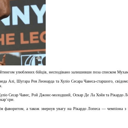
йтингом улюблених бійців, несподівано залишивши поза списком Мухамме
еда Алі, Шугара Рея Леонарда та Хуліо Сесара Чавеса-старшого, свідомо
к.
ліо Сесар Чавес, Рой Джонс-молодший, Оскар Де Ла Хойя та Рікардо Лопе
кар’єри.
 фаворитом, а також звернув увагу на Рікардо Лопеса — чемпіона з н