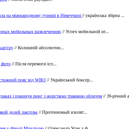
ила на міжнародному турнірі в Німеччині
// українська збірна ...
нных мобильных развлечениях
// Успех мобильной иг...
кар'єру
// Колишній абсолютни...
в фото
// Після перемоги ісп...
рестижний пояс від WBO
// Український боксер...
кулаках і покинув ринг з жорсткою травмою обличчя
// 39-річний 
зкой долей лактозы
// Протеиновый изолят...
тиме у фіналі Мундіалю
// Олександр Усик у ф...