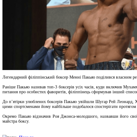
Легендарний філіппінський боксер Менні Пакьяо поділився власним ре
Раніше Пакьяо називав топ-3 боксерів усіх часів, куди включив Мухамм
питання про особистих фаворитів, філіппінець сформував інший списо
До п’ятірки улюблених боксерів Пакьяо увійшли Шугар Рей Леонард, Ху
цими спортсменами йому найбільше подобалося спостерігати протягом 
Окремо Пакьяо відзначив Роя Джонса-молодшого, назвавши його своїм
майстра боксу.