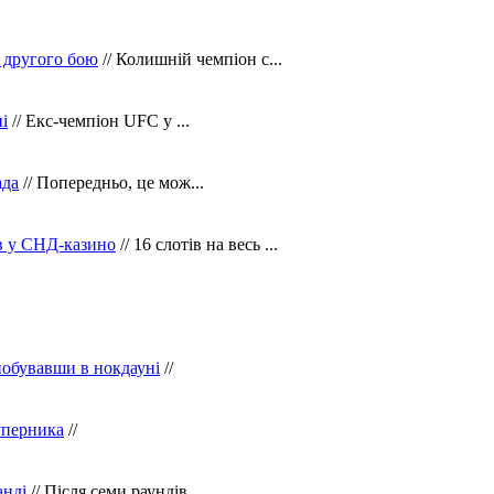
 другого бою
// Колишній чемпіон с...
і
// Екс-чемпіон UFC у ...
ада
// Попередньо, це мож...
ів у СНД-казино
// 16 слотів на весь ...
побувавши в нокдауні
//
уперника
//
анді
// Після семи раундів...