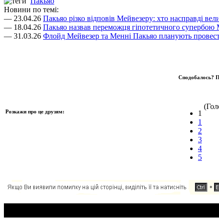
Пакьяо
Новини по темі:
— 23.04.26
Пакьяо різко відповів Мейвезеру: хто насправді вели
— 18.04.26
Пакьяо назвав переможця гіпотетичного супербою
— 31.03.26
Флойд Мейвезер та Менні Пакьяо планують провест
Сподобалось? П
(Голо
Розкажи про це друзям:
1
1
2
3
4
5
Додавання коментаря: