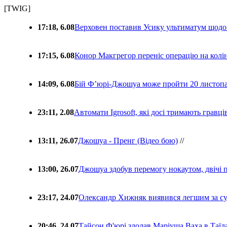
[TWIG]
17:18, 6.08
Верховен поставив Усику ультиматум щодо
17:15, 6.08
Конор Макгрегор переніс операцію на колін
14:09, 6.08
Бій Ф’юрі-Джошуа може пройти 20 листоп
23:11, 2.08
Автомати Igrosoft, які досі тримають гравц
13:11, 26.07
Джошуа - Пренг (Відео бою)
//
13:00, 26.07
Джошуа здобув перемогу нокаутом, двічі 
23:17, 24.07
Олександр Хижняк виявився легшим за с
20:46, 24.07
Тайсон Ф'юрі здолав Маріуша Ваха в Таїл