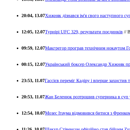
20:04, 13.07
Хижняк дізнався ім'я свого наступного с
12:05, 12.07
Турнірі UFC 329, результати поєдинків
// 
09:59, 12.07
Макгрегор програв технічним нокаутом Г
00:15, 12.07
Український боксер Олександр Хижняк пр
23:53, 11.07
Гассієв переміг Кадіру і вперше захистив
20:53, 11.07
Жан Беленюк розтрощив суперника в суп
12:54, 10.07
Мозес Ітаума відмовився битися з Френко
11:26, 10.07
Шакур Стівенсон офіційно став бійцем Zuf