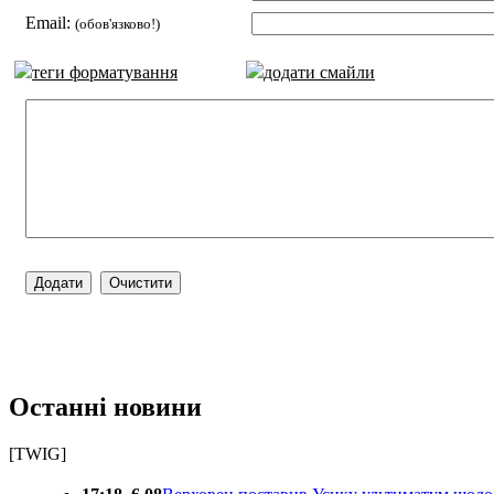
Email:
(обов'язково!)
теги форматування
додати смайли
Останні новини
[TWIG]