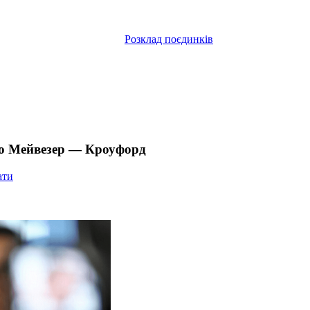
Розклад поєдинків
ою Мейвезер — Кроуфорд
ати