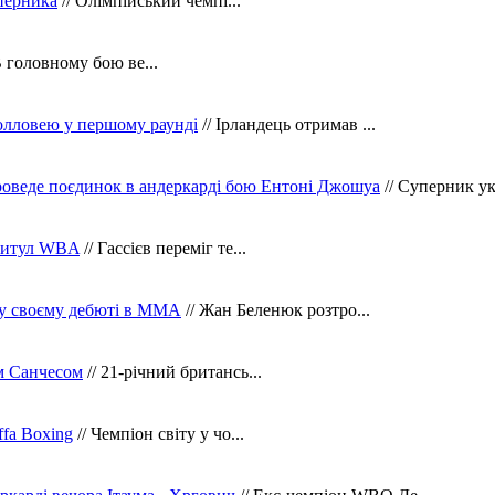
уперника
// Олімпійський чемпі...
В головному бою ве...
олловею у першому раунді
// Ірландець отримав ...
оведе поєдинок в андеркарді бою Ентоні Джошуа
// Суперник укр
 титул WBA
// Гассієв переміг те...
 у своєму дебюті в ММА
// Жан Беленюк розтро...
м Санчесом
// 21-річний британсь...
fa Boxing
// Чемпіон світу у чо...