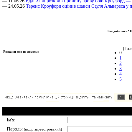
— 11.06.26
Едді Хірн розкрив причину зриву бою Кроуфорд — 
— 24.05.26
Теренс Кроуфорд оцінив шанси Сауля Альвареса у п
Сподобалось? П
(Голо
Розкажи про це друзям:
0
1
2
3
4
5
Додавання коментаря:
Ім'я:
Пароль:
(якщо зареєстрований)