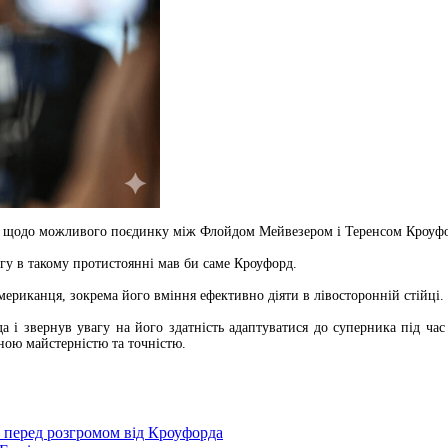
 щодо можливого поєдинку між Флойдом Мейвезером і Теренсом Кроуфорд
гу в такому протистоянні мав би саме Кроуфорд.
мериканця, зокрема його вміння ефективно діяти в лівосторонній стійці.
а і звернув увагу на його здатність адаптуватися до суперника під ча
ою майстерністю та точністю.
р перед розгромом від Кроуфорда