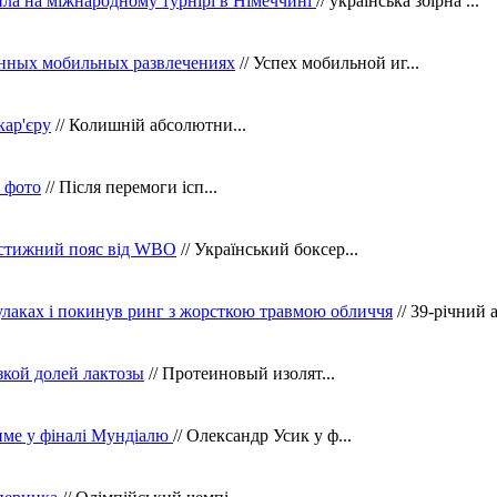
ила на міжнародному турнірі в Німеччині
// українська збірна ...
нных мобильных развлечениях
// Успех мобильной иг...
кар'єру
// Колишній абсолютни...
в фото
// Після перемоги ісп...
рестижний пояс від WBO
// Український боксер...
кулаках і покинув ринг з жорсткою травмою обличчя
// 39-річний 
зкой долей лактозы
// Протеиновый изолят...
тиме у фіналі Мундіалю
// Олександр Усик у ф...