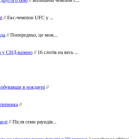
 другого бою
// Колишній чемпіон с...
і
// Екс-чемпіон UFC у ...
ада
// Попередньо, це мож...
ів у СНД-казино
// 16 слотів на весь ...
побувавши в нокдауні
//
уперника
//
анді
// Після семи раундів...