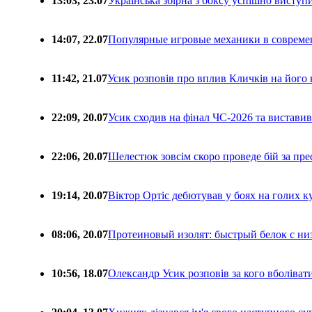
13:03, 23.07
Українська збірна з боксу успішно виступ
14:07, 22.07
Популярные игровые механики в совреме
11:42, 21.07
Усик розповів про вплив Кличків на його 
22:09, 20.07
Усик сходив на фінал ЧС-2026 та вистави
22:06, 20.07
Шелестюк зовсім скоро проведе бій за п
19:14, 20.07
Віктор Ортіс дебютував у боях на голих 
08:06, 20.07
Протеиновый изолят: быстрый белок с ни
10:56, 18.07
Олександр Усик розповів за кого вболіва