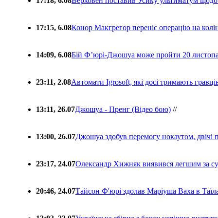
17:18, 6.08
Верховен поставив Усику ультиматум щодо
17:15, 6.08
Конор Макгрегор переніс операцію на колін
14:09, 6.08
Бій Ф’юрі-Джошуа може пройти 20 листоп
23:11, 2.08
Автомати Igrosoft, які досі тримають гравц
13:11, 26.07
Джошуа - Пренг (Відео бою)
//
13:00, 26.07
Джошуа здобув перемогу нокаутом, двічі 
23:17, 24.07
Олександр Хижняк виявився легшим за с
20:46, 24.07
Тайсон Ф'юрі здолав Маріуша Ваха в Таїл