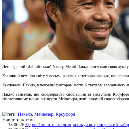
Легендарний філіппінський боксер Менні Пакьяо висловив свою думку
Колишній чемпіон світу у восьми вагових категоріях вважає, що перева
За словами Пакьяо, ключовим фактором могла б стати універсальність а
Пакьяо зазначив, що неодноразово спостерігав за виступами Кроуфорд
гіпотетичному поєдинку проти Мейвезера, який відомий своєю оборонн
Пакьяо
,
Мейвезер
,
Кроуфорд
Новини по темі:
— 18.06.26
Еррол Спенс різко розкритикував тренерський табі