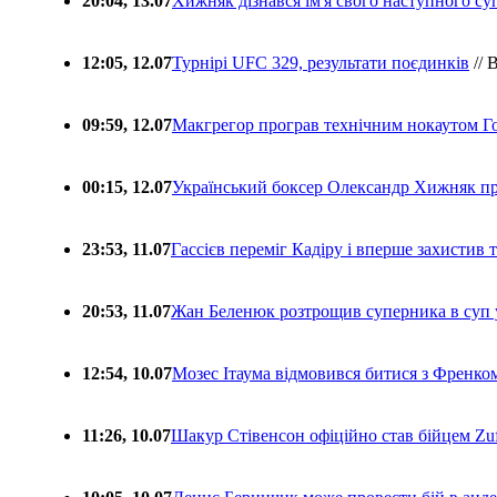
20:04, 13.07
Хижняк дізнався ім'я свого наступного с
12:05, 12.07
Турнірі UFC 329, результати поєдинків
// 
09:59, 12.07
Макгрегор програв технічним нокаутом Г
00:15, 12.07
Український боксер Олександр Хижняк пр
23:53, 11.07
Гассієв переміг Кадіру і вперше захистив
20:53, 11.07
Жан Беленюк розтрощив суперника в суп
12:54, 10.07
Мозес Ітаума відмовився битися з Френко
11:26, 10.07
Шакур Стівенсон офіційно став бійцем Zuf