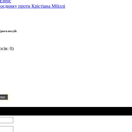
Енніс
оєдинку проти Крістіана Мбіллі
роголосуй:
сів: 0)