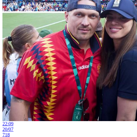
22:09
20/07
718