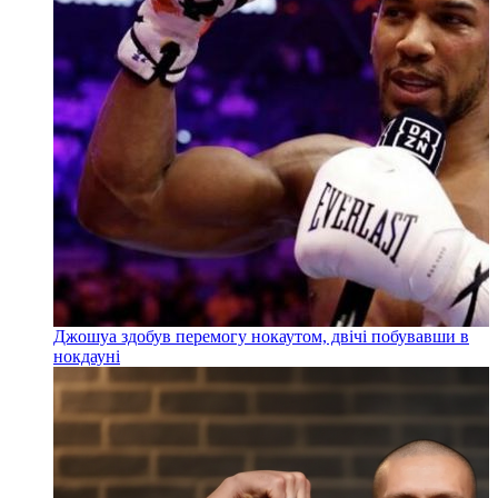
Джошуа здобув перемогу нокаутом, двічі побувавши в
нокдауні