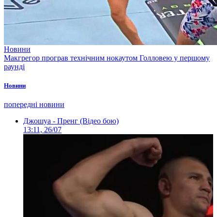
Новини
Макгрегор програв технічним нокаутом Голловею у першому
раунді
Новини
попередні новини
Джошуа - Пренг (Відео бою)
13:11, 26/07