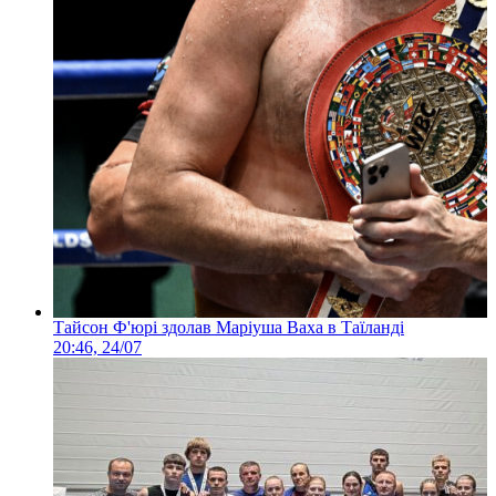
Тайсон Ф'юрі здолав Маріуша Ваха в Таїланді
20:46, 24/07