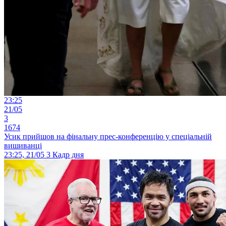
23:25
21/05
3
1674
Усик прийшов на фінальну прес-конференцію у спеціальній
вишиванці
23:25, 21/05
3
Кадр дня