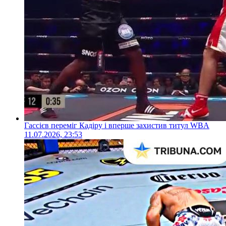
Гассієв переміг Кадіру і вперше захистив титул WBA
11.07.2026, 23:53