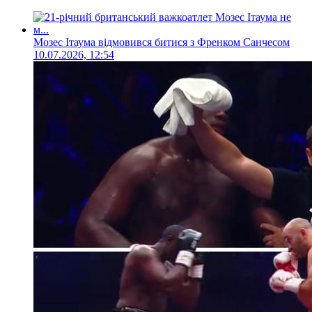
Мозес Ітаума відмовився битися з Френком Санчесом
10.07.2026, 12:54