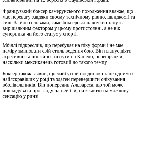
Французький боксер камерунського походження вважає, що
має перевагу завдяки своєму технічному рівню, швидкості та
силі. За його словами, саме боксерські навички стануть
вирішальним фактором у цьому протистоянні, а не вік
суперника чи його статус у спорті.
Мбіллі підкреслив, що перебуває на піку форми і не має
наміру змінювати свій стиль ведення бою. Він планує діяти
агресивно та постійно тиснути на Канело, перевіряючи,
наскільки мексиканець готовий до такого темпу.
Боксер також заявив, що майбутній поєдинок стане одним із
найяскравіших у році та здатен перевершити очікування
вболівальників. Він попередив Альвареса, що той може
пошкодувати про згоду на цей бій, натякаючи на можливу
сенсацію у ринзі.