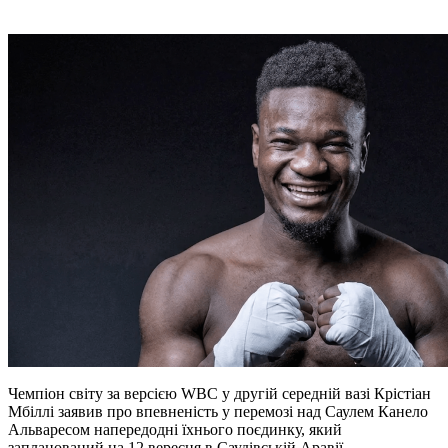
Чемпіон світу за версією WBC у другій середній вазі Крістіан
Мбіллі заявив про впевненість у перемозі над Саулем Канело
Альваресом напередодні їхнього поєдинку, який
запланований на 12 вересня в Саудівській Аравії.