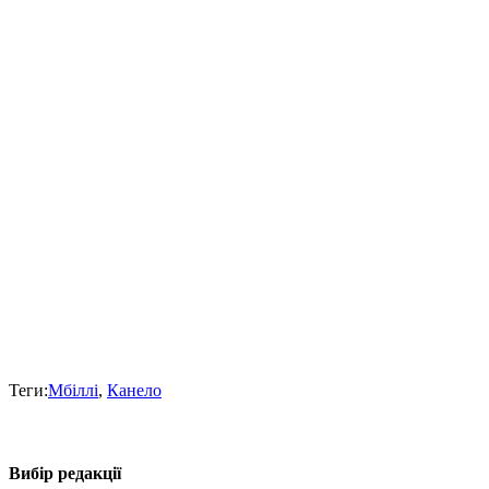
Теги:
Мбіллі
,
Канело
Вибір редакції