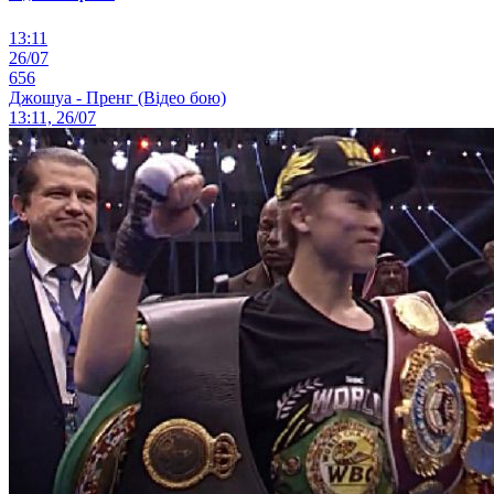
13:11
26/07
656
Джошуа - Пренг (Відео бою)
13:11, 26/07