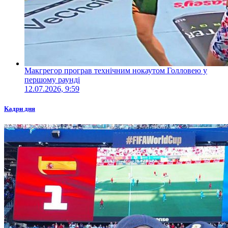
Макгрегор програв технічним нокаутом Голловею у
першому раунді
12.07.2026, 9:59
Кадри дня