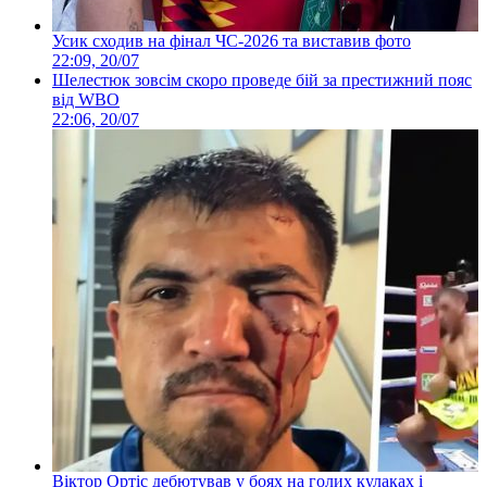
Усик сходив на фінал ЧС-2026 та виставив фото
22:09, 20/07
Шелестюк зовсім скоро проведе бій за престижний пояс
від WBO
22:06, 20/07
Віктор Ортіс дебютував у боях на голих кулаках і