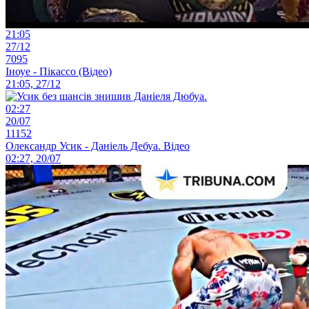
21:05
27/12
7095
Іноуе - Пікассо (Відео)
21:05, 27/12
02:27
20/07
11152
Олександр Усик - Даніель Дебуа. Відео
02:27, 20/07