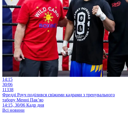
14:15
30/06
11338
Фредді Роуч поділився свіжими кадрами з тренувального
табору Менні Пак’яо
14:15, 30/06
Кадр дня
Всі новини