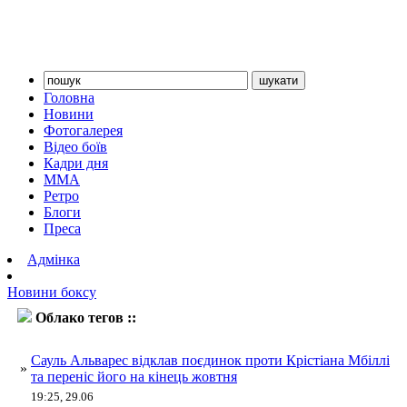
Головна
Новини
Фотогалерея
Відео боїв
Кадри дня
ММА
Ретро
Блоги
Преса
Адмінка
Новини боксу
Облако тегов ::
Мбіллі
Сауль Альварес відклав поєдинок проти Крістіана Мбіллі
»
та переніс його на кінець жовтня
19:25, 29.06