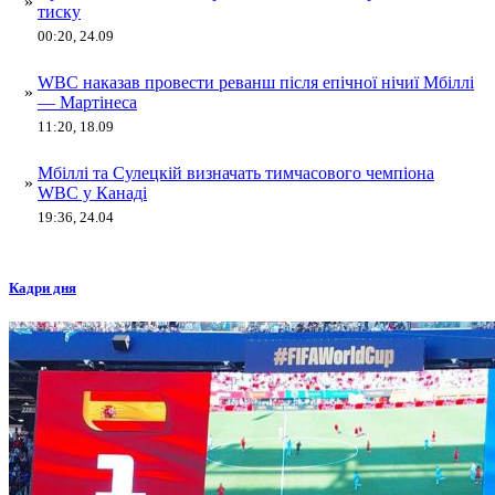
»
тиску
00:20, 24.09
WBC наказав провести реванш після епічної нічиї Мбіллі
»
— Мартінеса
11:20, 18.09
Мбіллі та Сулецкій визначать тимчасового чемпіона
»
WBC у Канаді
19:36, 24.04
Кадри дня