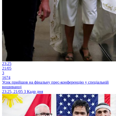
23:25
21/05
3
1674
Усик прийшов на фінальну прес-конференцію у спеціальній
вишиванці
23:25, 21/05
3
Кадр дня