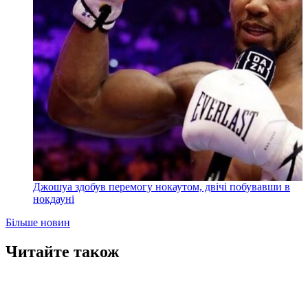
Джошуа здобув перемогу нокаутом, двічі побувавши в
нокдауні
Більше новин
Читайте також