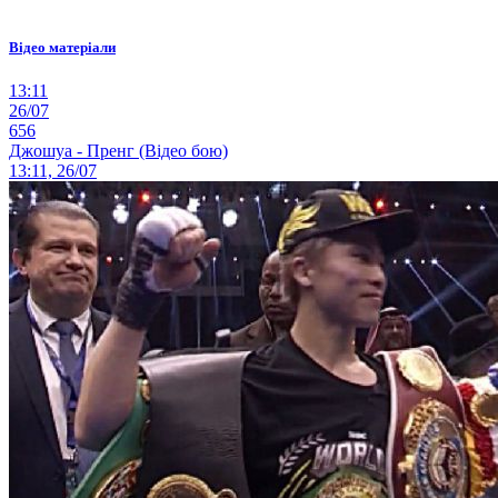
Відео матеріали
13:11
26/07
656
Джошуа - Пренг (Відео бою)
13:11, 26/07