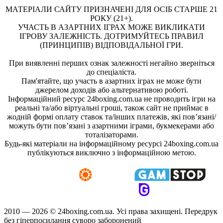
МАТЕРІАЛИ САЙТУ ПРИЗНАЧЕНІ ДЛЯ ОСІБ СТАРШЕ 21
РОКУ (21+).
УЧАСТЬ В АЗАРТНИХ ІГРАХ МОЖЕ ВИКЛИКАТИ
ІГРОВУ ЗАЛЕЖНІСТЬ. ДОТРИМУЙТЕСЬ ПРАВИЛ
(ПРИНЦИПІВ) ВІДПОВІДАЛЬНОЇ ГРИ.
При виявленні перших ознак залежності негайно зверніться
до спеціаліста.
Пам'ятайте, що участь в азартних іграх не може бути
джерелом доходів або альтернативою роботі.
Інформаційний ресурс 24boxing.com.ua не проводить ігри на
реальні та/або віртуальні гроші, також сайт не приймає в
жодній формі оплату ставок та/інших платежів, які пов’язані/
можуть бути пов’язані з азартними іграми, букмекерами або
тоталізаторами.
Будь-які матеріали на інформаційному ресурсі 24boxing.com.ua
публікуються виключно з інформаційною метою.
2010 — 2026 ©
24boxing.com.ua.
Усi права захищенi. Передрук
без гіперпосилання суворо заборонений