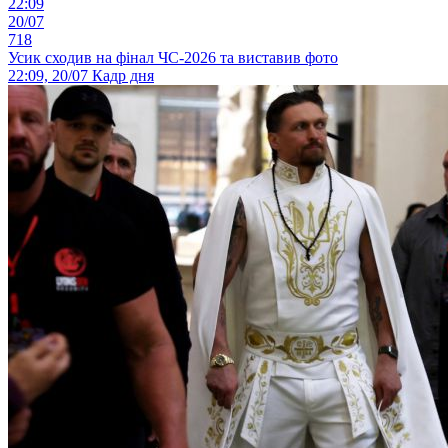
22:09
20/07
718
Усик сходив на фінал ЧС-2026 та виставив фото
22:09, 20/07
Кадр дня