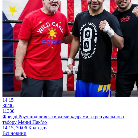
14:15
30/06
11338
Фредді Роуч поділився свіжими кадрами з тренувального
табору Менні Пак’яо
14:15, 30/06
Кадр дня
Всі новини