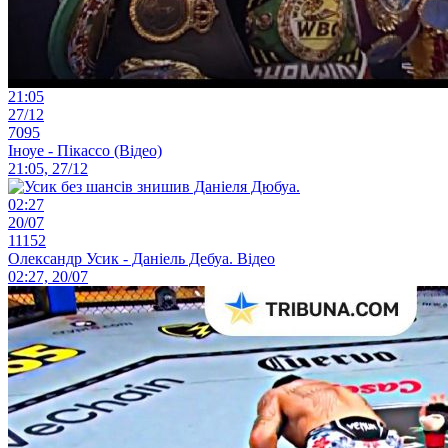
21:05
27/12
7095
Іноуе - Пікассо (Відео)
21:05, 27/12
02:27
20/07
11152
Олександр Усик - Даніель Дебуа. Відео
02:27, 20/07