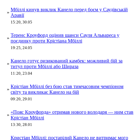
Мбіллі кинув виклик Канело перед боєм у Саудівській
»
Аравії
15:20, 30.05
Теренс Кроуфорд оцінив шанси Сауля Альвареса у
»
поєдинку проти Крістіана Мбіллі
19:25, 24.05
Канело готує ризикований камбек: можливий бій за
»
титул проти Мбіллі або Шираза
11:20, 23.04
Крістіан Мбіллі без бою став тимчасовим чемпіоном
»
світу та викликає Канело на бій
09:20, 29.01
«Пояс Кроуфорда» отримав нового володаря — ним став
»
Крістіан Мбіллі
13:30, 28.01
Кристіан Мбіллі: постарілий Канело не витримає мого