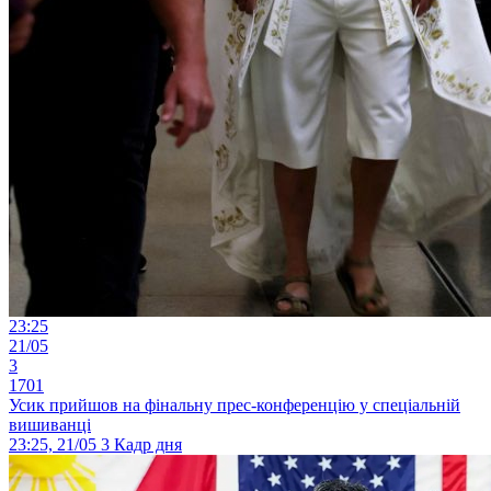
23:25
21/05
3
1701
Усик прийшов на фінальну прес-конференцію у спеціальній
вишиванці
23:25, 21/05
3
Кадр дня