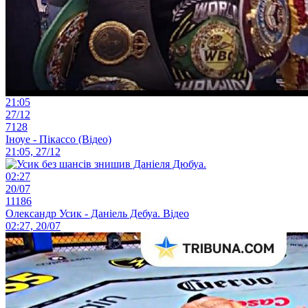
21:05
27/12
7128
Іноуе - Пікассо (Відео)
21:05, 27/12
02:27
20/07
11186
Олександр Усик - Даніель Дебуа. Відео
02:27, 20/07