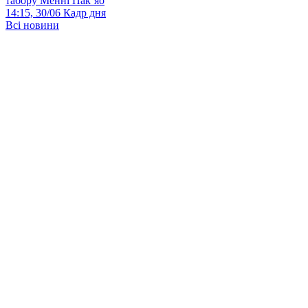
табору Менні Пак’яо
14:15, 30/06
Кадр дня
Всі новини