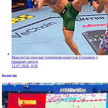
Макгрегор програв технічним нокаутом Голловею у
першому раунді
12.07.2026, 9:59
Кадри дня