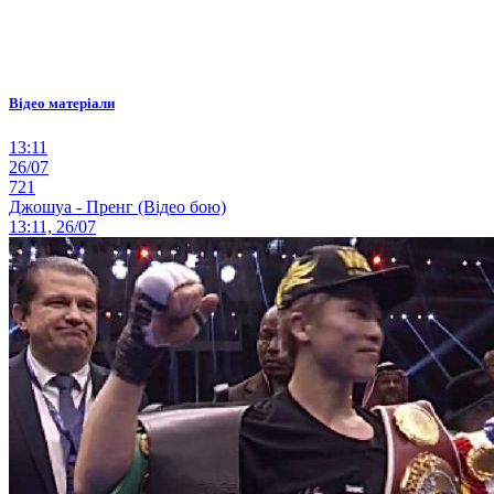
Відео матеріали
13:11
26/07
721
Джошуа - Пренг (Відео бою)
13:11, 26/07