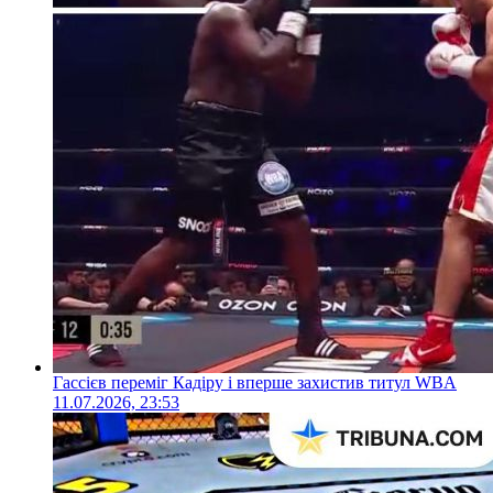
Гассієв переміг Кадіру і вперше захистив титул WBA
11.07.2026, 23:53