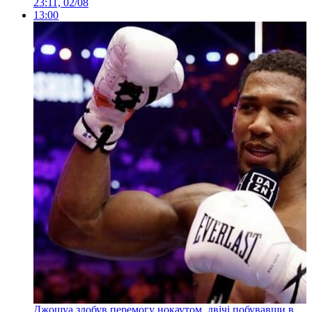
23:11, 02/08
13:00
Джошуа здобув перемогу нокаутом, двічі побувавши в