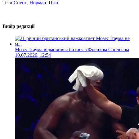
Теги:
Спенс
,
Норман
,
Цзю
Вибір редакції
Мозес Ітаума відмовився битися з Френком Санчесом
10.07.2026, 12:54