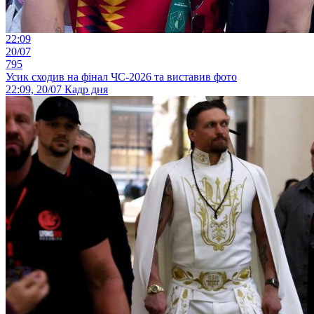
22:09
20/07
795
Усик сходив на фінал ЧС-2026 та виставив фото
22:09, 20/07
Кадр дня