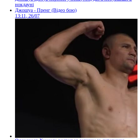
нокдауні
Джошуа - Пренг (Відео бою)
13:11, 26/07