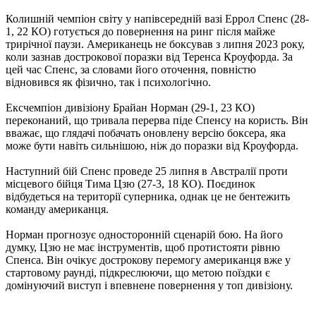
Колишній чемпіон світу у напівсередній вазі Еррол Спенс (28-
1, 22 КО) готується до повернення на ринг після майже
трирічної паузи. Американець не боксував з липня 2023 року,
коли зазнав дострокової поразки від Теренса Кроуфорда. За
цей час Спенс, за словами його оточення, повністю
відновився як фізично, так і психологічно.
Ексчемпіон дивізіону Брайан Норман (29-1, 23 КО)
переконаний, що тривала перерва піде Спенсу на користь. Він
вважає, що глядачі побачать оновлену версію боксера, яка
може бути навіть сильнішою, ніж до поразки від Кроуфорда.
Наступний бій Спенс проведе 25 липня в Австралії проти
місцевого бійця Тима Цзю (27-3, 18 КО). Поєдинок
відбудеться на території суперника, однак це не бентежить
команду американця.
Норман прогнозує односторонній сценарій бою. На його
думку, Цзю не має інструментів, щоб протистояти рівню
Спенса. Він очікує дострокову перемогу американця вже у
стартовому раунді, підкреслюючи, що метою поїздки є
домінуючий виступ і впевнене повернення у топ дивізіону.