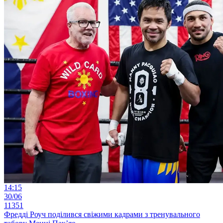
14:15
30/06
11351
Фредді Роуч поділився свіжими кадрами з тренувального