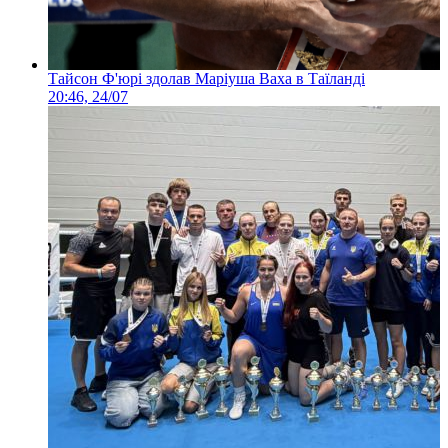
Тайсон Ф'юрі здолав Маріуша Ваха в Таїланді
20:46, 24/07