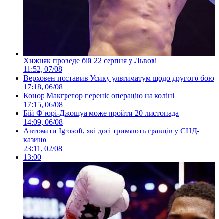
Хижняк проведе бій 22 серпня у Львові
11:52, 07/08
Верховен поставив Усику ультиматум щодо другого бою
17:18, 06/08
Конор Макгрегор переніс операцію на коліні
17:15, 06/08
Бій Ф’юрі-Джошуа може пройти 20 листопада
14:09, 06/08
Автомати Igrosoft, які досі тримають гравців у СНД-
казино
23:11, 02/08
13:00