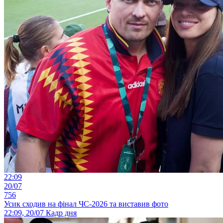
22:09
20/07
756
Усик сходив на фінал ЧС-2026 та виставив фото
22:09, 20/07
Кадр дня