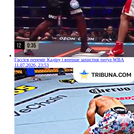
Гассієв переміг Кадіру і вперше захистив титул WBA
11.07.2026, 23:53