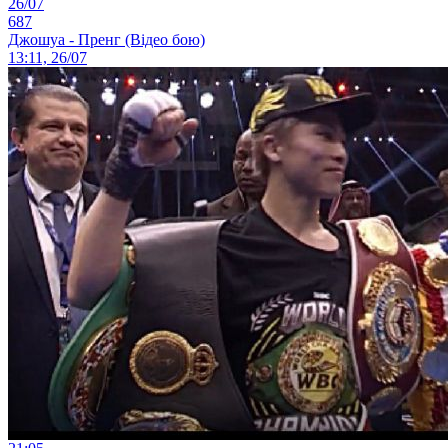
26/07
687
Джошуа - Пренг (Відео бою)
13:11, 26/07