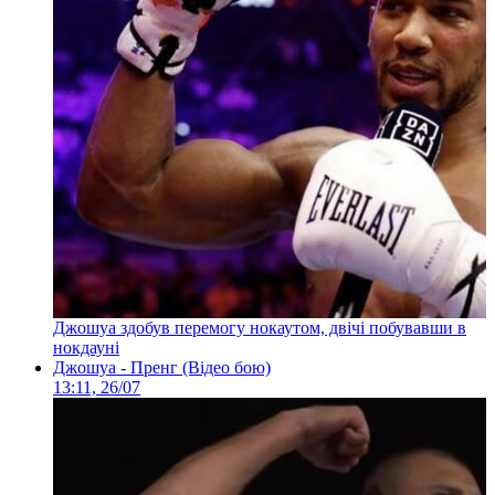
Джошуа здобув перемогу нокаутом, двічі побувавши в
нокдауні
Джошуа - Пренг (Відео бою)
13:11, 26/07