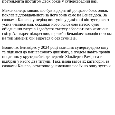
претендента протягом двох років у суперсередній вазі.
Мексиканець заявив, що був відкритий до цього бою, однак
поклав відповідальність за його зрив саме на Бенавідеса. За
словами Канело, у період виступів у дивізіоні він зустрівся з
усіма чемпіонами, оскільки його головною метою було
об’єднання титулів і здобуття статусу абсолютного чемпіона
світу. Альварес підкреслив, що якби Бенавідес володів поясом
на той момент, бій відбувся б без сумнівів.
Водночас Бенавідес у 2024 році залишив суперсередню вагу
та піднявся до напівважкого дивізіону, а згодом навіть провів
поєдинок у крузервейті, де переміг Хільберто Раміреса та
відібрав у нього два титули. Така зміна вагових категорій, за
словами Канело, остаточно унеможливлює їхню очну зустріч.