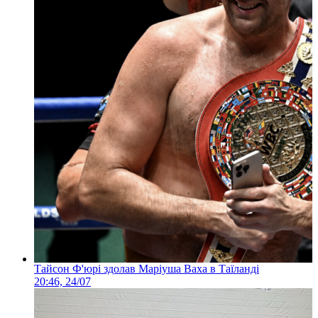
Тайсон Ф'юрі здолав Маріуша Ваха в Таїланді
20:46, 24/07