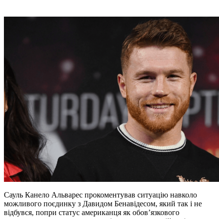
Сауль Канело Альварес прокоментував ситуацію навколо
можливого поєдинку з Давидом Бенавідесом, який так і не
відбувся, попри статус американця як обов’язкового