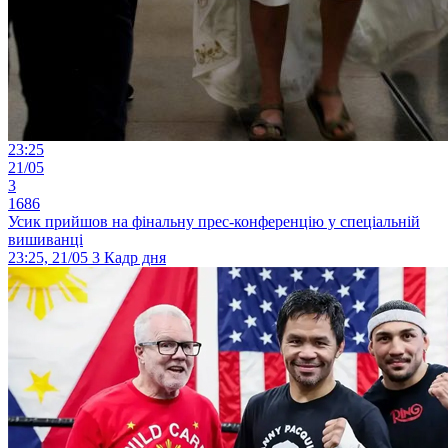
23:25
21/05
3
1686
Усик прийшов на фінальну прес-конференцію у спеціальній
вишиванці
23:25, 21/05
3
Кадр дня