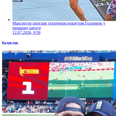
Макгрегор програв технічним нокаутом Голловею у
першому раунді
12.07.2026, 9:59
Кадри дня