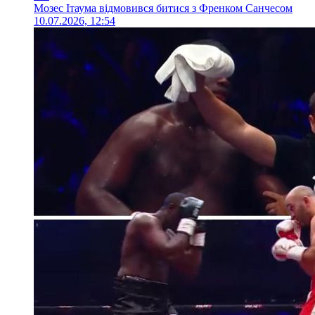
Мозес Ітаума відмовився битися з Френком Санчесом
10.07.2026, 12:54