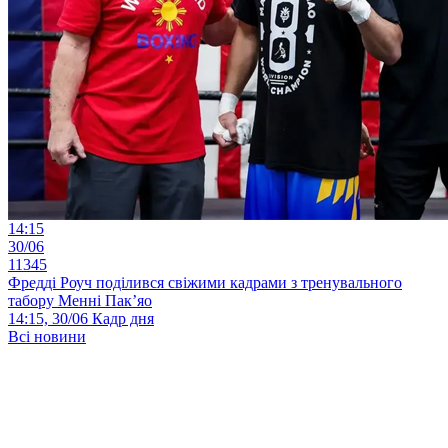
14:15
30/06
11345
Фредді Роуч поділився свіжими кадрами з тренувального
табору Менні Пак’яо
14:15, 30/06
Кадр дня
Всі новини