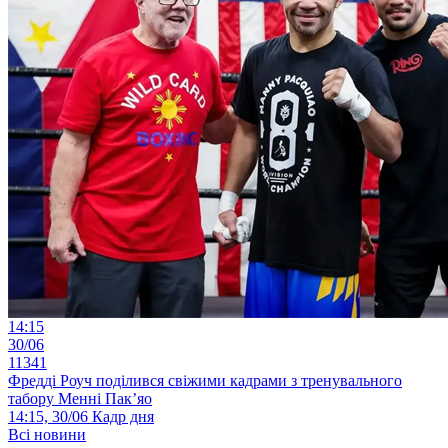
14:15
30/06
11341
Фредді Роуч поділився свіжими кадрами з тренувального
табору Менні Пак’яо
14:15, 30/06
Кадр дня
Всі новини