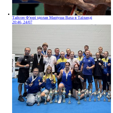
Тайсон Ф'юрі здолав Маріуша Ваха в Таїланді
20:46, 24/07