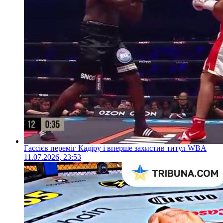
Гассієв переміг Кадіру і вперше захистив титул WBA
11.07.2026, 23:53