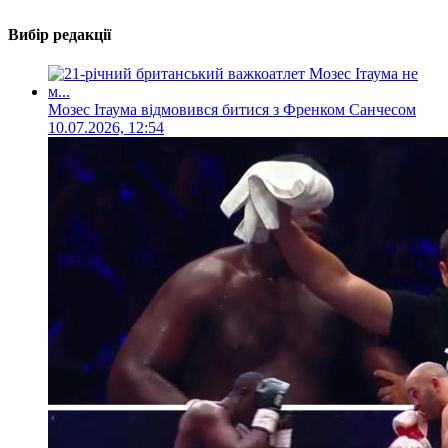
Вибір редакції
Мозес Ітаума відмовився битися з Френком Санчесом
10.07.2026, 12:54