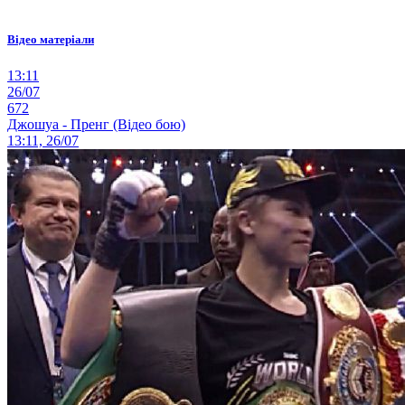
Відео матеріали
13:11
26/07
672
Джошуа - Пренг (Відео бою)
13:11, 26/07