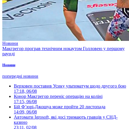
Новини
Макгрегор програв технічним нокаутом Голловею у першому
раунді
Новини
попередні новини
Верховен поставив Усику ультиматум щодо другого бою
17:18, 06/08
Конор Макгрегор переніс операцію на коліні
17:15, 06/08
Бій Ф’юрі-Джошуа може пройти 20 листопада
14:09, 06/08
Автомати Igrosoft, які досі тримають гравців у СНД-
казино
23:11, 02/08