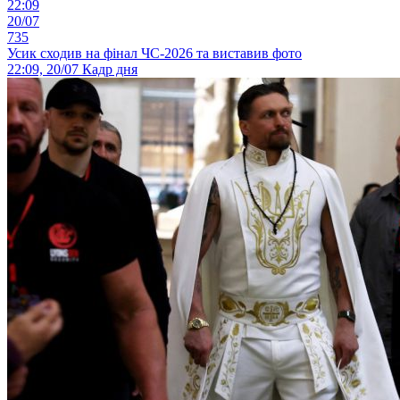
22:09
20/07
735
Усик сходив на фінал ЧС-2026 та виставив фото
22:09, 20/07
Кадр дня