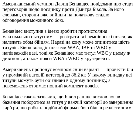
Американський чемпіон Давид Бенавідес повідомив про старт
переговорів щодо поєдинку проти Дмитра Бівола. За його
словами, сторони вже вийшли на початкову стадію
обговорення можливого бою.
Бенавідес виступив з ідеєю зробити протистояння
максимально статусним — розіграти всі чемпіонські пояси, які
належать обом бійцям. Наразі на кону може опинитися шість
титулів: Бівол володіє поясами WBA, IBF та WBO у
напівважкій вазі, тоді як Бенавідес має титул WBC у цьому ж
дивізіоні, а також пояси WBA і WBO у крузервейті.
Американець пропонує компромісний варіант — провести бій
у проміжній ваговій категорії до 86,2 кг. У такому випадку всі
титули можуть бути об’єднані в одному поєдинку, а
переможець отримає повний комплект поясів.
Бенавідес також зазначив, що Бівол раніше висловлював
бажання поборотися за титул у важчій категорії до завершення
кар’єри, що робить подібний формат бою більш реалістичним.