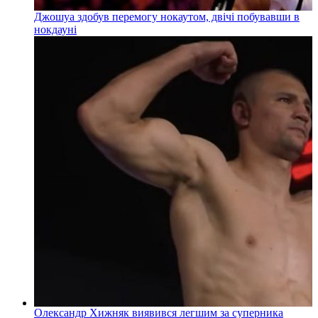
Джошуа здобув перемогу нокаутом, двічі побувавши в
нокдауні
Олександр Хижняк виявився легшим за суперника