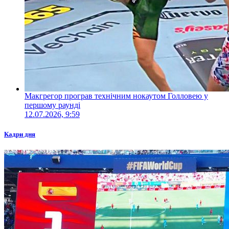
Макгрегор програв технічним нокаутом Голловею у
першому раунді
12.07.2026, 9:59
Кадри дня