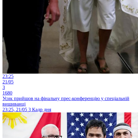
23:25
21/05
3
1680
Усик прийшов на фінальну прес-конференцію у спеціальній
вишиванці
23:25, 21/05
3
Кадр дня