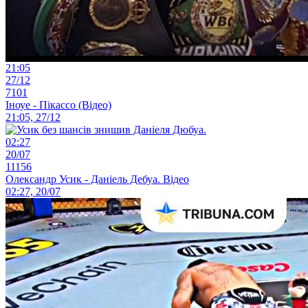
21:05
27/12
7101
Іноуе - Пікассо (Відео)
21:05, 27/12
02:27
20/07
11156
Олександр Усик - Даніель Дебуа. Відео
02:27, 20/07