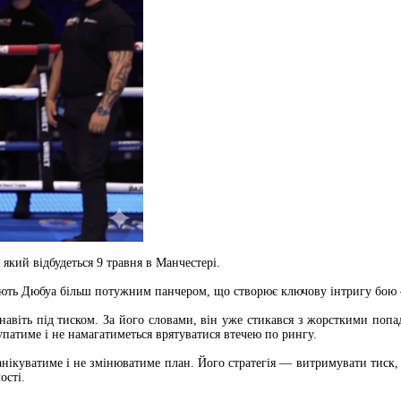
який відбудеться 9 травня в Манчестері.
ають Дюбуа більш потужним панчером, що створює ключову інтригу бою 
навіть під тиском. За його словами, він уже стикався з жорсткими попа
тупатиме і не намагатиметься врятуватися втечею по рингу.
анікуватиме і не змінюватиме план. Його стратегія — витримувати тиск,
ості.