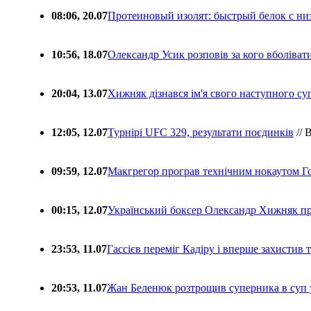
08:06, 20.07
Протеиновый изолят: быстрый белок с ни
10:56, 18.07
Олександр Усик розповів за кого вболіва
20:04, 13.07
Хижняк дізнався ім'я свого наступного с
12:05, 12.07
Турнірі UFC 329, результати поєдинків
// 
09:59, 12.07
Макгрегор програв технічним нокаутом Г
00:15, 12.07
Український боксер Олександр Хижняк пр
23:53, 11.07
Гассієв переміг Кадіру і вперше захистив
20:53, 11.07
Жан Беленюк розтрощив суперника в суп