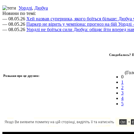
Уордлі
,
Дюбуа
Новини по темі:
— 08.05.26
Хей назвав суперника, якого боїться більше: Дюбуа
— 08.05.26
Паркер не вірить у чемпіона: прогноз на бій Уордл
— 08.05.26
Уордлі не боїться сили Дюбуа: обіцяє йти вперед нав
Сподобалось? П
(Голо
Розкажи про це друзям:
0
1
2
3
4
5