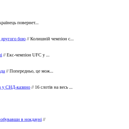
країнець повернет...
 другого бою
// Колишній чемпіон с...
і
// Екс-чемпіон UFC у ...
ада
// Попередньо, це мож...
ів у СНД-казино
// 16 слотів на весь ...
побувавши в нокдауні
//