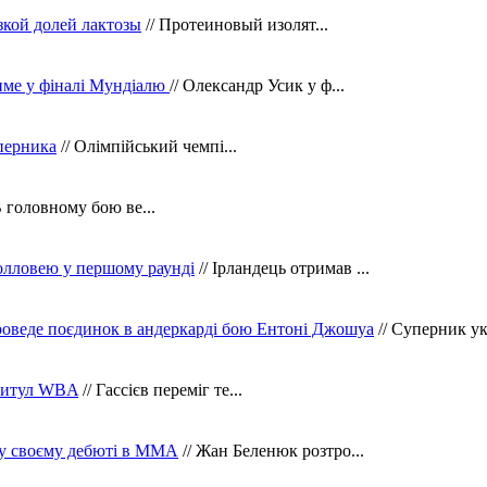
зкой долей лактозы
// Протеиновый изолят...
тиме у фіналі Мундіалю
// Олександр Усик у ф...
уперника
// Олімпійський чемпі...
В головному бою ве...
олловею у першому раунді
// Ірландець отримав ...
оведе поєдинок в андеркарді бою Ентоні Джошуа
// Суперник укр
 титул WBA
// Гассієв переміг те...
 у своєму дебюті в ММА
// Жан Беленюк розтро...