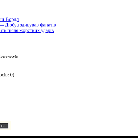
 чи Вордл
і — Дюбуа здивував фанатів
іть після жорстких ударів
роголосуй:
сів: 0)