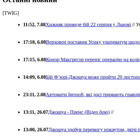
[TWIG]
11:52, 7.08
Хижняк проведе бій 22 серпня у Львові
// У
17:18, 6.08
Верховен поставив Усику ультиматум щодо
17:15, 6.08
Конор Макгрегор переніс операцію на колін
14:09, 6.08
Бій Ф’юрі-Джошуа може пройти 20 листоп
23:11, 2.08
Автомати Igrosoft, які досі тримають гравц
13:11, 26.07
Джошуа - Пренг (Відео бою)
//
13:00, 26.07
Джошуа здобув перемогу нокаутом, двічі 