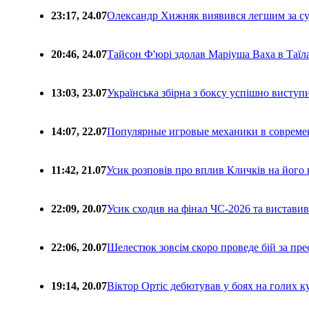
23:17, 24.07
Олександр Хижняк виявився легшим за с
20:46, 24.07
Тайсон Ф'юрі здолав Маріуша Ваха в Таїл
13:03, 23.07
Українська збірна з боксу успішно виступ
14:07, 22.07
Популярные игровые механики в совреме
11:42, 21.07
Усик розповів про вплив Кличків на його 
22:09, 20.07
Усик сходив на фінал ЧС-2026 та вистави
22:06, 20.07
Шелестюк зовсім скоро проведе бій за п
19:14, 20.07
Віктор Ортіс дебютував у боях на голих 