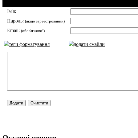
Додавання коментаря:
Ім'я:
Пароль:
(якщо зареєстрований)
Email:
(обов'язково!)
теги форматування
додати смайли
Останні новини