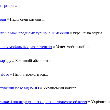
уперника
//
анді
// Після семи раундів...
ила на міжнародному турнірі в Німеччині
// українська збірна ...
нных мобильных развлечениях
// Успех мобильной иг...
кар'єру
// Колишній абсолютни...
в фото
// Після перемоги ісп...
рестижний пояс від WBO
// Український боксер...
кулаках і покинув ринг з жорсткою травмою обличчя
// 39-річний 