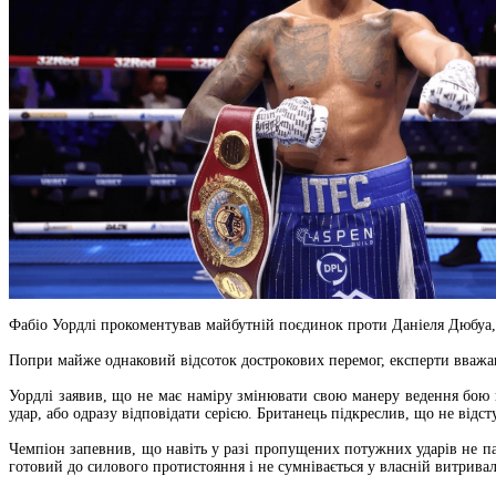
Фабіо Уордлі прокоментував майбутній поєдинок проти Даніеля Дюбуа, 
Попри майже однаковий відсоток дострокових перемог, експерти вваж
Уордлі заявив, що не має наміру змінювати свою манеру ведення бою 
удар, або одразу відповідати серією. Британець підкреслив, що не відс
Чемпіон запевнив, що навіть у разі пропущених потужних ударів не п
готовий до силового протистояння і не сумнівається у власній витривал