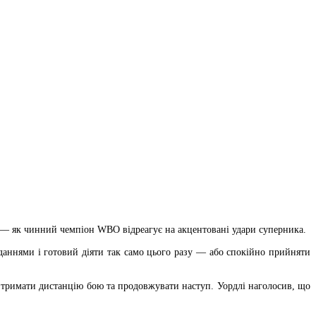
— як чинний чемпіон WBO відреагує на акцентовані удари суперника.
даннями і готовий діяти так само цього разу — або спокійно прийняти
 тримати дистанцію бою та продовжувати наступ. Уордлі наголосив, що