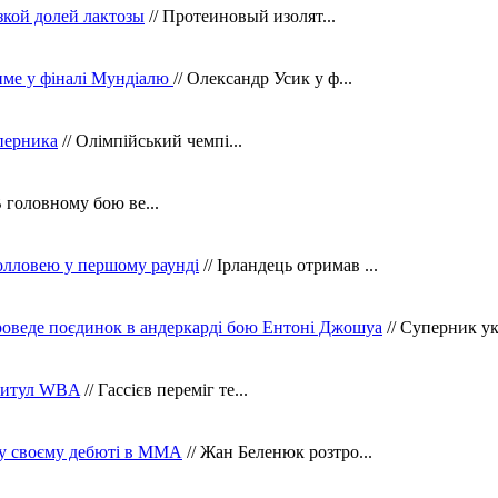
зкой долей лактозы
// Протеиновый изолят...
тиме у фіналі Мундіалю
// Олександр Усик у ф...
уперника
// Олімпійський чемпі...
В головному бою ве...
олловею у першому раунді
// Ірландець отримав ...
оведе поєдинок в андеркарді бою Ентоні Джошуа
// Суперник укр
 титул WBA
// Гассієв переміг те...
 у своєму дебюті в ММА
// Жан Беленюк розтро...