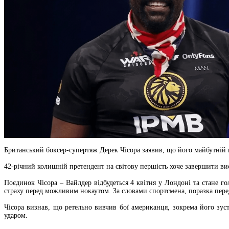
Британський боксер-супертяж Дерек Чісора заявив, що його майбутній
42-річний колишній претендент на світову першість хоче завершити вис
Поєдинок Чісора – Вайлдер відбудеться 4 квітня у Лондоні та стане 
страху перед можливим нокаутом. За словами спортсмена, поразка пере
Чісора визнав, що ретельно вивчив бої американця, зокрема його зу
ударом.