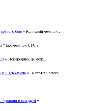
 другого бою
// Колишній чемпіон с...
і
// Екс-чемпіон UFC у ...
ада
// Попередньо, це мож...
ів у СНД-казино
// 16 слотів на весь ...
побувавши в нокдауні
//