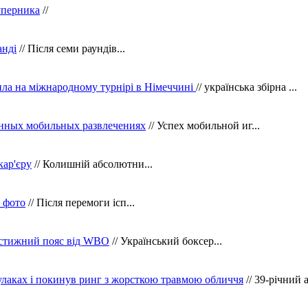
уперника
//
анді
// Після семи раундів...
ила на міжнародному турнірі в Німеччині
// українська збірна ...
нных мобильных развлечениях
// Успех мобильной иг...
кар'єру
// Колишній абсолютни...
в фото
// Після перемоги ісп...
рестижний пояс від WBO
// Український боксер...
кулаках і покинув ринг з жорсткою травмою обличчя
// 39-річний 