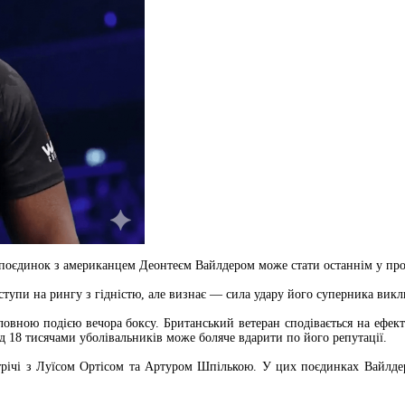
 поєдинок з американцем Деонтеєм Вайлдером може стати останнім у проф
тупи на рингу з гідністю, але визнає — сила удару його суперника викл
головною подією вечора боксу. Британський ветеран сподівається на ефе
д 18 тисячами уболівальників може боляче вдарити по його репутації.
стрічі з Луїсом Ортісом та Артуром Шпількою. У цих поєдинках Вайлде