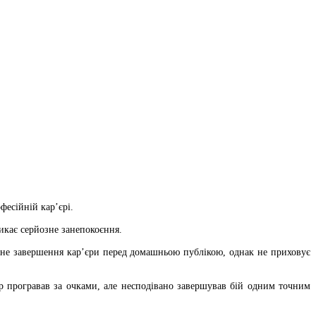
есійній кар’єрі.
икає серйозне занепокоєння.
ктне завершення кар’єри перед домашньою публікою, однак не приховує
р програвав за очками, але несподівано завершував бій одним точним