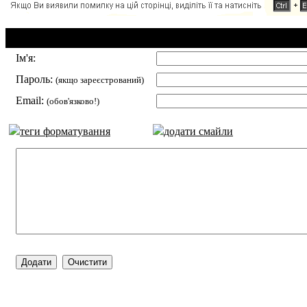
Додавання коментаря:
Ім'я:
Пароль:
(якщо зареєстрований)
Email:
(обов'язково!)
теги форматування
додати смайли