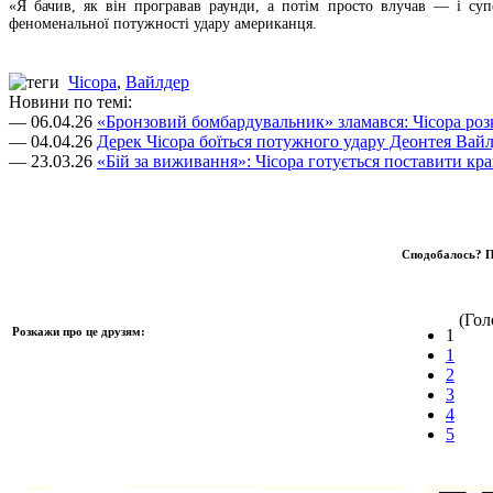
«Я бачив, як він програвав раунди, а потім просто влучав — і су
феноменальної потужності удару американця.
Чісора
,
Вайлдер
Новини по темі:
— 06.04.26
«Бронзовий бомбардувальник» зламався: Чісора роз
— 04.04.26
Дерек Чісора боїться потужного удару Деонтея Вайл
— 23.03.26
«Бій за виживання»: Чісора готується поставити кра
Сподобалось? П
(Голо
Розкажи про це друзям:
1
1
2
3
4
5