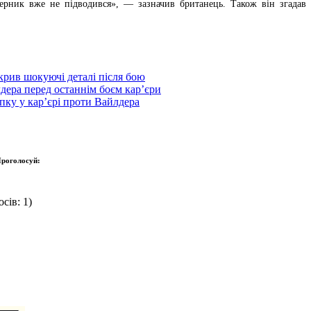
перник вже не підводився», — зазначив британець. Також він згада
крив шокуючі деталі після бою
дера перед останнім боєм кар’єри
пку у кар’єрі проти Вайлдера
роголосуй:
сів: 1)