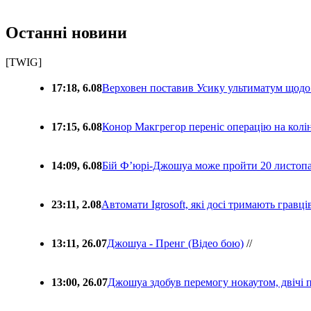
Останні новини
[TWIG]
17:18, 6.08
Верховен поставив Усику ультиматум щодо
17:15, 6.08
Конор Макгрегор переніс операцію на колін
14:09, 6.08
Бій Ф’юрі-Джошуа може пройти 20 листоп
23:11, 2.08
Автомати Igrosoft, які досі тримають гравц
13:11, 26.07
Джошуа - Пренг (Відео бою)
//
13:00, 26.07
Джошуа здобув перемогу нокаутом, двічі 