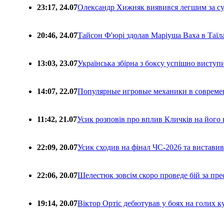
23:17, 24.07
Олександр Хижняк виявився легшим за с
20:46, 24.07
Тайсон Ф'юрі здолав Маріуша Ваха в Таїл
13:03, 23.07
Українська збірна з боксу успішно виступ
14:07, 22.07
Популярные игровые механики в совреме
11:42, 21.07
Усик розповів про вплив Кличків на його 
22:09, 20.07
Усик сходив на фінал ЧС-2026 та вистави
22:06, 20.07
Шелестюк зовсім скоро проведе бій за п
19:14, 20.07
Віктор Ортіс дебютував у боях на голих 