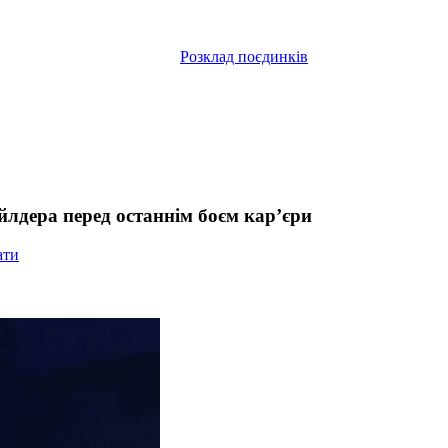
Розклад поєдинків
йлдера перед останнім боєм кар’єри
ати