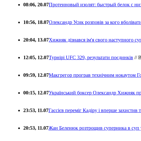
08:06, 20.07
Протеиновый изолят: быстрый белок с ни
10:56, 18.07
Олександр Усик розповів за кого вболіва
20:04, 13.07
Хижняк дізнався ім'я свого наступного с
12:05, 12.07
Турнірі UFC 329, результати поєдинків
// 
09:59, 12.07
Макгрегор програв технічним нокаутом Г
00:15, 12.07
Український боксер Олександр Хижняк пр
23:53, 11.07
Гассієв переміг Кадіру і вперше захистив
20:53, 11.07
Жан Беленюк розтрощив суперника в суп