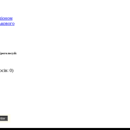
піоном
ькового
роголосуй:
сів: 0)