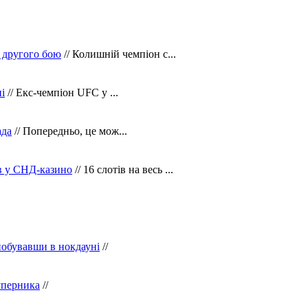
 другого бою
// Колишній чемпіон с...
і
// Екс-чемпіон UFC у ...
ада
// Попередньо, це мож...
ів у СНД-казино
// 16 слотів на весь ...
побувавши в нокдауні
//
уперника
//