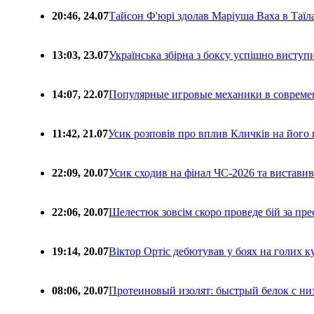
20:46, 24.07
Тайсон Ф'юрі здолав Маріуша Ваха в Таїл
13:03, 23.07
Українська збірна з боксу успішно виступ
14:07, 22.07
Популярные игровые механики в совреме
11:42, 21.07
Усик розповів про вплив Кличків на його 
22:09, 20.07
Усик сходив на фінал ЧС-2026 та вистави
22:06, 20.07
Шелестюк зовсім скоро проведе бій за п
19:14, 20.07
Віктор Ортіс дебютував у боях на голих 
08:06, 20.07
Протеиновый изолят: быстрый белок с ни