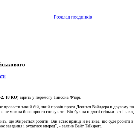
Розклад поєдинків
ійськового
ати
-2, 18 КО)
вірить у перемогу Тайсона Ф'юрі.
має провести такий бій, який провів проти Деонтея Вайлдера в другому п
ас не можна його просто списувати. Він був на підлозі стільки раз і завж
ить, що збирається робити. Він встає вранці й не знає, що буде робити 
оє завдання і рухатися вперед", - заявив Вайт Talksport.