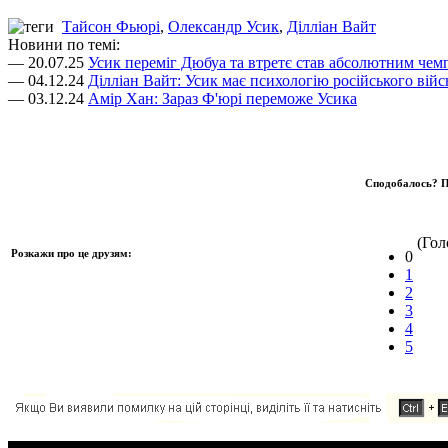
Тайсон Фьюрі
,
Олександр Усик
,
Ділліан Вайт
Новини по темі:
— 20.07.25
Усик переміг Дюбуа та втретє став абсолютним чем
— 04.12.24
Ділліан Вайт: Усик має психологію російського війс
— 03.12.24
Амір Хан: Зараз Ф'юрі переможе Усика
Сподобалось? П
(Голо
Розкажи про це друзям:
0
1
2
3
4
5