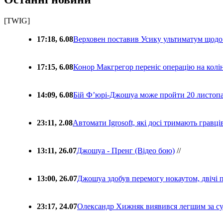
[TWIG]
17:18, 6.08
Верховен поставив Усику ультиматум щодо
17:15, 6.08
Конор Макгрегор переніс операцію на колін
14:09, 6.08
Бій Ф’юрі-Джошуа може пройти 20 листоп
23:11, 2.08
Автомати Igrosoft, які досі тримають гравц
13:11, 26.07
Джошуа - Пренг (Відео бою)
//
13:00, 26.07
Джошуа здобув перемогу нокаутом, двічі 
23:17, 24.07
Олександр Хижняк виявився легшим за с