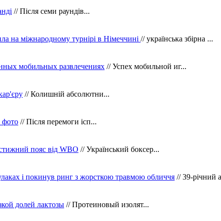
анді
// Після семи раундів...
ила на міжнародному турнірі в Німеччині
// українська збірна ...
нных мобильных развлечениях
// Успех мобильной иг...
кар'єру
// Колишній абсолютни...
в фото
// Після перемоги ісп...
рестижний пояс від WBO
// Український боксер...
кулаках і покинув ринг з жорсткою травмою обличчя
// 39-річний 
зкой долей лактозы
// Протеиновый изолят...