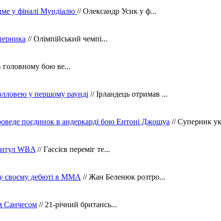
тиме у фіналі Мундіалю
// Олександр Усик у ф...
уперника
// Олімпійський чемпі...
В головному бою ве...
олловею у першому раунді
// Ірландець отримав ...
оведе поєдинок в андеркарді бою Ентоні Джошуа
// Суперник укр
 титул WBA
// Гассієв переміг те...
 у своєму дебюті в ММА
// Жан Беленюк розтро...
м Санчесом
// 21-річний британсь...