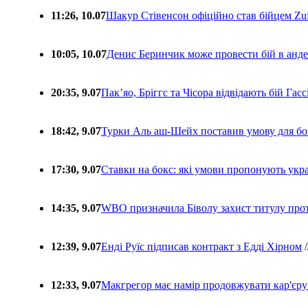
11:26, 10.07
Шакур Стівенсон офіційно став бійцем Zuf
10:05, 10.07
Денис Беринчик може провести бій в анде
20:35, 9.07
Пакʼяо, Бріггс та Чісора відвідають бій Гас
18:42, 9.07
Турки Аль аш-Шейх поставив умову для бо
17:30, 9.07
Ставки на бокс: які умови пропонують укра
14:35, 9.07
WBO призначила Біволу захист титулу про
12:39, 9.07
Енді Руїс підписав контракт з Едді Хірном
/
12:33, 9.07
Макгрегор має намір продовжувати кар'єру