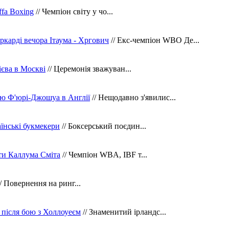
fa Boxing
// Чемпіон світу у чо...
ркарді вечора Ітаума - Хргович
// Екс-чемпіон WBO Де...
сієва в Москві
// Церемонія зважуван...
ю Ф'юрі-Джошуа в Англії
// Нещодавно з'явилис...
їнські букмекери
// Боксерський поєдин...
ти Каллума Сміта
// Чемпіон WBA, IBF т...
/ Повернення на ринг...
 після бою з Холлоуеєм
// Знаменитий ірландс...