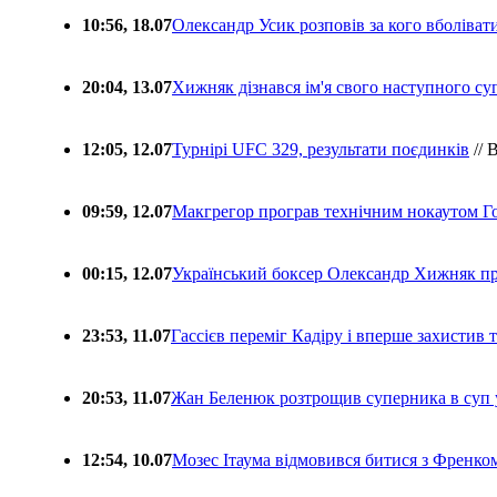
10:56, 18.07
Олександр Усик розповів за кого вболіва
20:04, 13.07
Хижняк дізнався ім'я свого наступного с
12:05, 12.07
Турнірі UFC 329, результати поєдинків
// 
09:59, 12.07
Макгрегор програв технічним нокаутом Г
00:15, 12.07
Український боксер Олександр Хижняк пр
23:53, 11.07
Гассієв переміг Кадіру і вперше захистив
20:53, 11.07
Жан Беленюк розтрощив суперника в суп
12:54, 10.07
Мозес Ітаума відмовився битися з Френко