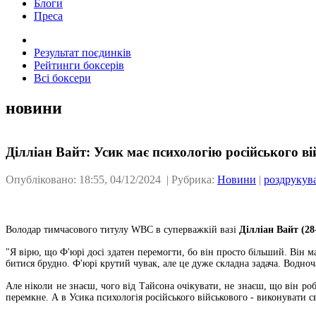
Блоги
Преса
Результат поєдинків
Рейтинги боксерів
Всі боксери
новини
Ділліан Вайт: Усик має психологію російського в
Опубліковано: 18:55, 04/12/2024 | Рубрика:
Новини
|
роздрукув
Володар тимчасового титулу WBC в суперважкій вазі
Ділліан Вайт (28
"Я вірю, що Ф'юрі досі здатен перемогти, бо він просто більший. Він 
битися брудно. Ф'юрі крутий чувак, але це дуже складна задача. Водноч
Але ніколи не знаєш, чого від Тайсона очікувати, не знаєш, що він роб
перемкне. А в Усика психологія російського військового - виконувати св