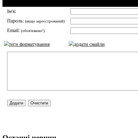
Додавання коментаря:
Ім'я:
Пароль:
(якщо зареєстрований)
Email:
(обов'язково!)
теги форматування
додати смайли
Останні новини