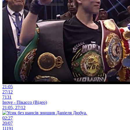
21:05
27/12
7131
Іноуе - Пікассо (Відео)
21:05, 27/12
02:27
20/07
11191