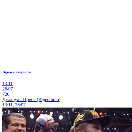
Відео матеріали
13:11
26/07
726
Джошуа - Пренг (Відео бою)
13:11, 26/07