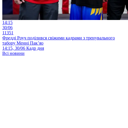
14:15
30/06
11351
Фредді Роуч поділився свіжими кадрами з тренувального
табору Менні Пак’яо
14:15, 30/06
Кадр дня
Всі новини