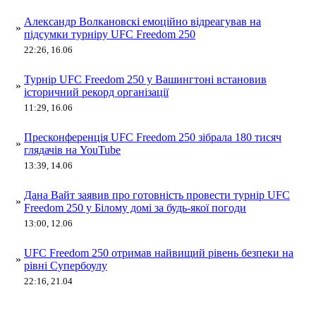
Александр Волкановскі емоційно відреагував на
»
підсумки турніру UFC Freedom 250
22:26, 16.06
Турнір UFC Freedom 250 у Вашингтоні встановив
»
історичний рекорд організації
11:29, 16.06
Пресконференція UFC Freedom 250 зібрала 180 тисяч
»
глядачів на YouTube
13:39, 14.06
Дана Вайт заявив про готовність провести турнір UFC
»
Freedom 250 у Білому домі за будь-якої погоди
13:00, 12.06
UFC Freedom 250 отримав найвищий рівень безпеки на
»
рівні Супербоулу
22:16, 21.04