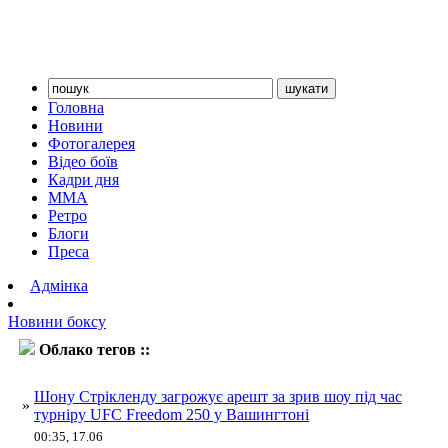
Головна
Новини
Фотогалерея
Відео боїв
Кадри дня
ММА
Ретро
Блоги
Преса
Адмінка
Новини боксу
Облако тегов ::
UFC Freedom 250
Шону Стрікленду загрожує арешт за зрив шоу під час
»
турніру UFC Freedom 250 у Вашингтоні
00:35, 17.06