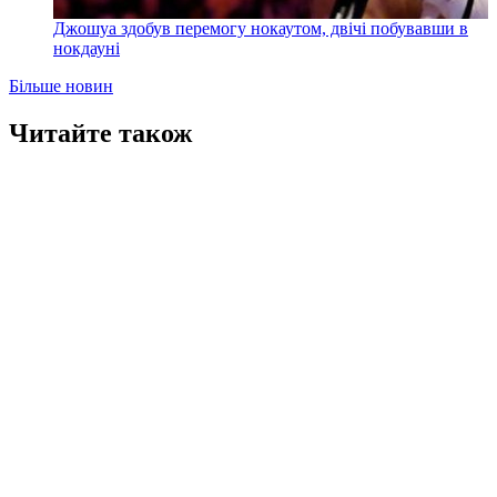
Джошуа здобув перемогу нокаутом, двічі побувавши в
нокдауні
Більше новин
Читайте також