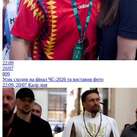
22:09
20/07
809
Усик сходив на фінал ЧС-2026 та виставив фото
22:09, 20/07
Кадр дня