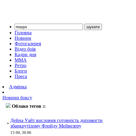
Головна
Новини
Фотогалерея
Відео боїв
Кадри дня
ММА
Ретро
Блоги
Преса
Адмінка
Новини боксу
Облако тегов ::
мейвезер
Дейна Уайт висловив готовність допомогти
»
збанкрутілому Флойду Мейвезеру
15:00, 30.06