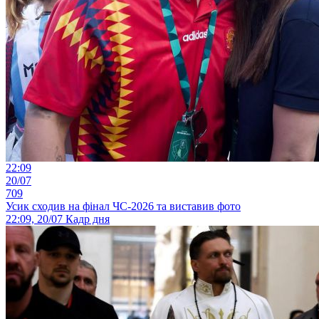
22:09
20/07
709
Усик сходив на фінал ЧС-2026 та виставив фото
22:09, 20/07
Кадр дня