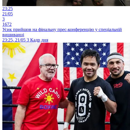
23:25
21/05
3
1672
Усик прийшов на фінальну прес-конференцію у спеціальній
вишиванці
23:25, 21/05
3
Кадр дня