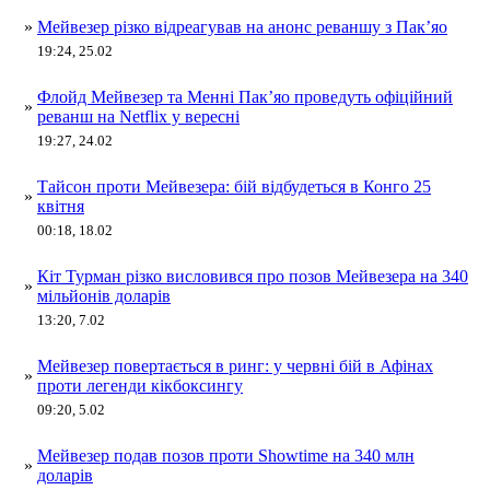
»
Мейвезер різко відреагував на анонс реваншу з Пак’яо
19:24, 25.02
Флойд Мейвезер та Менні Пак’яо проведуть офіційний
»
реванш на Netflix у вересні
19:27, 24.02
Тайсон проти Мейвезера: бій відбудеться в Конго 25
»
квітня
00:18, 18.02
Кіт Турман різко висловився про позов Мейвезера на 340
»
мільйонів доларів
13:20, 7.02
Мейвезер повертається в ринг: у червні бій в Афінах
»
проти легенди кікбоксингу
09:20, 5.02
Мейвезер подав позов проти Showtime на 340 млн
»
доларів