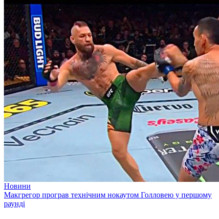
Новини
Макгрегор програв технічним нокаутом Голловею у першому
раунді