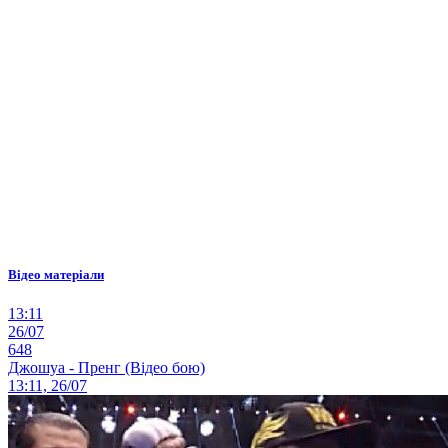
Відео матеріали
13:11
26/07
648
Джошуа - Пренг (Відео бою)
13:11, 26/07