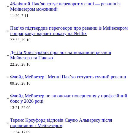
46-річний Пак’яо готує переворот у січні — реванш із
»
Мейвезером можливий
11:20, 7.11
Пак’яо підтвердив переговори про реванш із Мейвезером
»
і опрацьовує варіант показу на Netflix​
22:53, 29.10
Де Ла Хойя зробив прогноз на можливий реванш
»
Мейвезера та Пакьяо
22:20, 28.10
»
Флойд Мейвезер і Менні Пак’яо готують гучний реванш
09:20, 28.10
Флойд Мейвезер не виключає повернення у професійний
»
бокс у 2026 році
13:21, 22.09
Теренс Кроуфорд відповів Саулю Альваресу після
»
порівняння з Мейвезером
11:34, 17.09