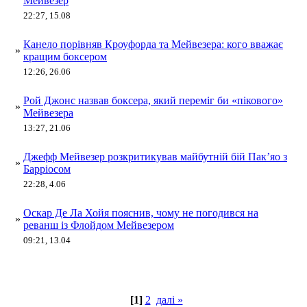
Мейвезер
22:27, 15.08
Канело порівняв Кроуфорда та Мейвезера: кого вважає
»
кращим боксером
12:26, 26.06
Рой Джонс назвав боксера, який переміг би «пікового»
»
Мейвезера
13:27, 21.06
Джефф Мейвезер розкритикував майбутній бій Пак’яо з
»
Барріосом
22:28, 4.06
Оскар Де Ла Хойя пояснив, чому не погодився на
»
реванш із Флойдом Мейвезером
09:21, 13.04
[1]
2
далі »