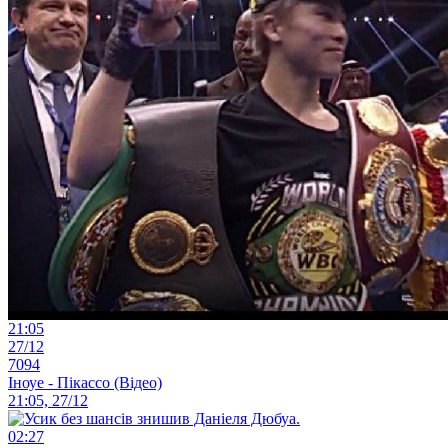
21:05
27/12
7094
Іноуе - Пікассо (Відео)
21:05, 27/12
02:27