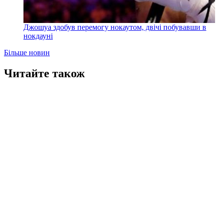
Джошуа здобув перемогу нокаутом, двічі побувавши в
нокдауні
Більше новин
Читайте також