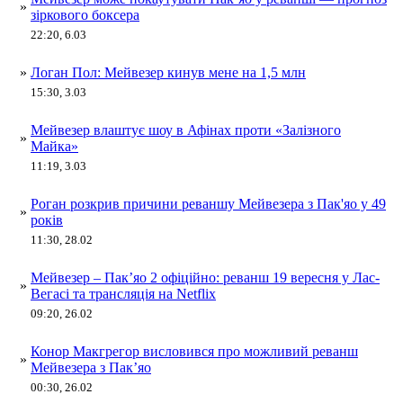
»
зіркового боксера
22:20, 6.03
»
Логан Пол: Мейвезер кинув мене на 1,5 млн
15:30, 3.03
Мейвезер влаштує шоу в Афінах проти «Залізного
»
Майка»
11:19, 3.03
Роган розкрив причини реваншу Мейвезера з Пак'яо у 49
»
років
11:30, 28.02
Мейвезер – Пак’яо 2 офіційно: реванш 19 вересня у Лас-
»
Вегасі та трансляція на Netflix
09:20, 26.02
Конор Макгрегор висловився про можливий реванш
»
Мейвезера з Пак’яо
00:30, 26.02