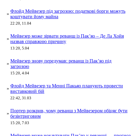
Флойд Мейвезер під загрозою: податкові борги можуть
»
коштувати йому майна
22:20, 11.04
Мейвезер може зірвати реванш із Пак’яо – Де Ла Хойя
»
назвав справжню причину
13:20, 5.04
Мейвезер знову передумав: реванш із Пак’яо під
»
загрозою
15:20, 4.04
Флойд Мейвезер та Менні Пакьяо планують провести
»
виставковий бій
22:42, 31.03
Портер розкрив, чому реванш з Мейвезером обіцяє бути
»
безінтриговим
15:20, 7.03
Мейвезер може нокаутувати Пак’яо у реванші — прогноз