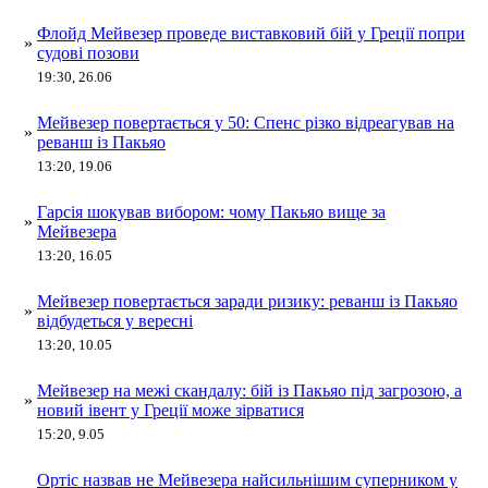
Флойд Мейвезер проведе виставковий бій у Греції попри
»
судові позови
19:30, 26.06
Мейвезер повертається у 50: Спенс різко відреагував на
»
реванш із Пакьяо
13:20, 19.06
Гарсія шокував вибором: чому Пакьяо вище за
»
Мейвезера
13:20, 16.05
Мейвезер повертається заради ризику: реванш із Пакьяо
»
відбудеться у вересні
13:20, 10.05
Мейвезер на межі скандалу: бій із Пакьяо під загрозою, а
»
новий івент у Греції може зірватися
15:20, 9.05
Ортіс назвав не Мейвезера найсильнішим суперником у