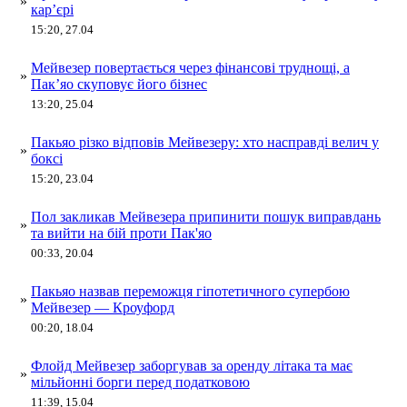
»
кар’єрі
15:20, 27.04
Мейвезер повертається через фінансові труднощі, а
»
Пак’яо скуповує його бізнес
13:20, 25.04
Пакьяо різко відповів Мейвезеру: хто насправді велич у
»
боксі
15:20, 23.04
Пол закликав Мейвезера припинити пошук виправдань
»
та вийти на бій проти Пак'яо
00:33, 20.04
Пакьяо назвав переможця гіпотетичного супербою
»
Мейвезер — Кроуфорд
00:20, 18.04
Флойд Мейвезер заборгував за оренду літака та має
»
мільйонні борги перед податковою
11:39, 15.04