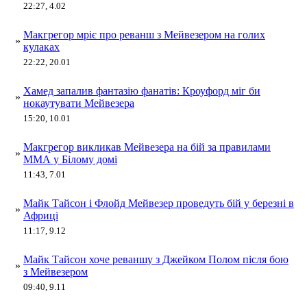
22:27, 4.02
Макгрегор мріє про реванш з Мейвезером на голих
»
кулаках
22:22, 20.01
Хамед запалив фантазію фанатів: Кроуфорд міг би
»
нокаутувати Мейвезера
15:20, 10.01
Макгрегор викликав Мейвезера на бій за правилами
»
ММА у Білому домі
11:43, 7.01
Майк Тайсон і Флойд Мейвезер проведуть бій у березні в
»
Африці
11:17, 9.12
Майк Тайсон хоче реваншу з Джейком Полом після бою
»
з Мейвезером
09:40, 9.11