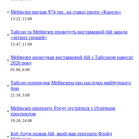
»
Мейвезер виграв $74 тис. на ставці проти «Канело»
13:22, 15.09
Тайсон та Мейвезер проведуть виставковий бій заради
»
«легких грошей»
15:47, 11.09
Мейвезер анонсував виставковий бій з Тайсоном навесні
»
2026 року
01:00, 6.09
Тайсон попередив Мейвезера про наслідки майбутнього
»
бою
21:18, 5.09
Мейвезер пропонує Роучу зустрітися з 19-річним
»
проспектом
19:26, 24.08
Боб Арум назвав бій, який мав програти Флойд
»