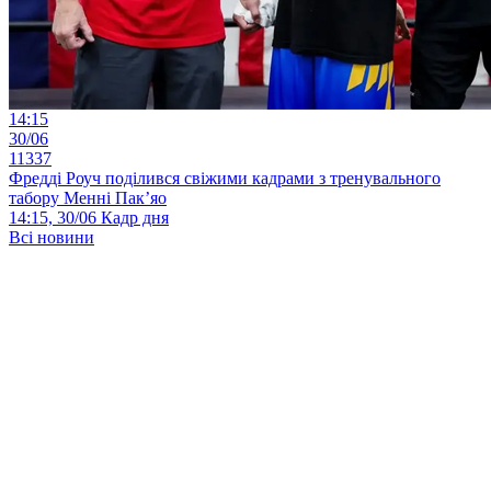
14:15
30/06
11337
Фредді Роуч поділився свіжими кадрами з тренувального
табору Менні Пак’яо
14:15, 30/06
Кадр дня
Всі новини