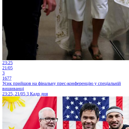
23:25
21/05
3
1677
Усик прийшов на фінальну прес-конференцію у спеціальній
вишиванці
23:25, 21/05
3
Кадр дня