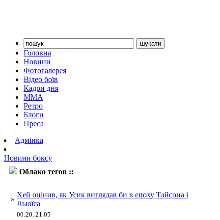
Головна
Новини
Фотогалерея
Відео боїв
Кадри дня
ММА
Ретро
Блоги
Преса
Адмінка
Новини боксу
Облако тегов ::
Хей
Хей оцінив, як Усик виглядав би в епоху Тайсона і
»
Льюїса
00:20, 21.05