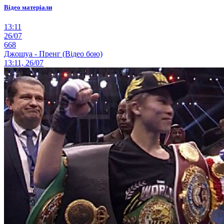
Відео матеріали
13:11
26/07
668
Джошуа - Пренг (Відео бою)
13:11, 26/07