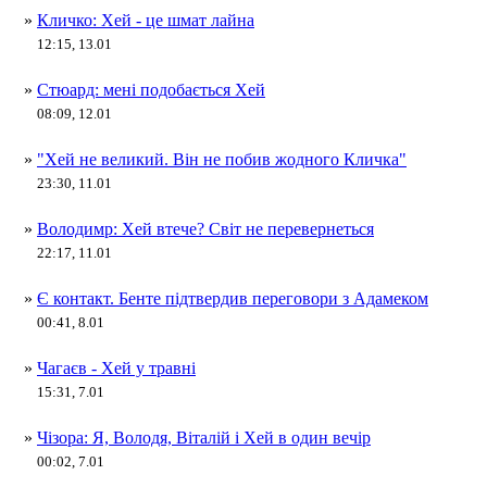
»
Кличко: Хей - це шмат лайна
12:15, 13.01
»
Стюард: мені подобається Хей
08:09, 12.01
»
"Хей не великий. Він не побив жодного Кличка"
23:30, 11.01
»
Володимр: Хей втече? Світ не перевернеться
22:17, 11.01
»
Є контакт. Бенте підтвердив переговори з Адамеком
00:41, 8.01
»
Чагаєв - Хей у травні
15:31, 7.01
»
Чізора: Я, Володя, Віталій і Хей в один вечір
00:02, 7.01