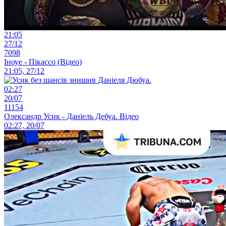
21:05
27/12
7098
Іноуе - Пікассо (Відео)
21:05, 27/12
02:27
20/07
11154
Олександр Усик - Даніель Дебуа. Відео
02:27, 20/07