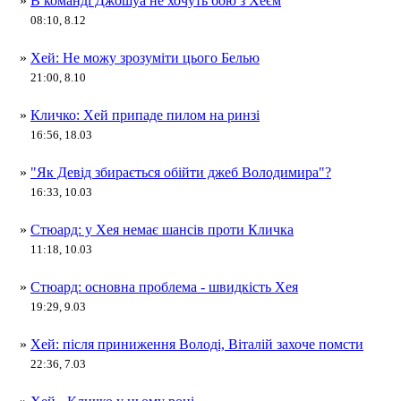
»
В команді Джошуа не хочуть бою з Хеєм
08:10, 8.12
»
Хей: Не можу зрозуміти цього Белью
21:00, 8.10
»
Кличко: Хей припаде пилом на ринзі
16:56, 18.03
»
"Як Девід збирається обійти джеб Володимира"?
16:33, 10.03
»
Стюард: у Хея немає шансів проти Кличка
11:18, 10.03
»
Стюард: основна проблема - швидкість Хея
19:29, 9.03
»
Хей: після приниження Володі, Віталій захоче помсти
22:36, 7.03