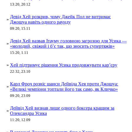
13:20, 20.12
Девід Хей розкрив, чому Джейк Пол не витримає
»
Джошуа навіть одного раунду
09:20, 15.11
Девід Хей назвав Ітауму головною загрозою для Усика —
»
«молодий, свіжий і б’є так, що зносить супертяжів»
15:20, 1.11
»
Хей підтримує рішення Усика продовжувати кар’єру
22:32, 23.10
Карл Фроч розніс шанси Дейвіда Хея проти Джошуа:
»
«Великі чемпіони топтали його так само, як Кличко»
09:20, 23.09
Дейвід Хей визнав лише одного боксера кращим за
»
Олександра Усика
11:20, 12.09