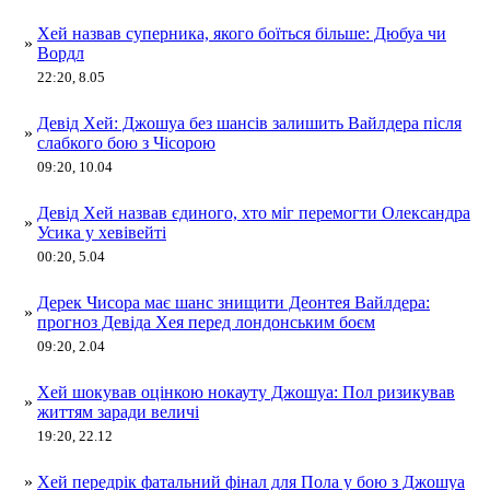
Хей назвав суперника, якого боїться більше: Дюбуа чи
»
Вордл
22:20, 8.05
Девід Хей: Джошуа без шансів залишить Вайлдера після
»
слабкого бою з Чісорою
09:20, 10.04
Девід Хей назвав єдиного, хто міг перемогти Олександра
»
Усика у хевівейті
00:20, 5.04
Дерек Чисора має шанс знищити Деонтея Вайлдера:
»
прогноз Девіда Хея перед лондонським боєм
09:20, 2.04
Хей шокував оцінкою нокауту Джошуа: Пол ризикував
»
життям заради величі
19:20, 22.12
»
Хей передрік фатальний фінал для Пола у бою з Джошуа