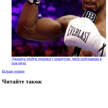
Джошуа здобув перемогу нокаутом, двічі побувавши в
нокдауні
Більше новин
Читайте також