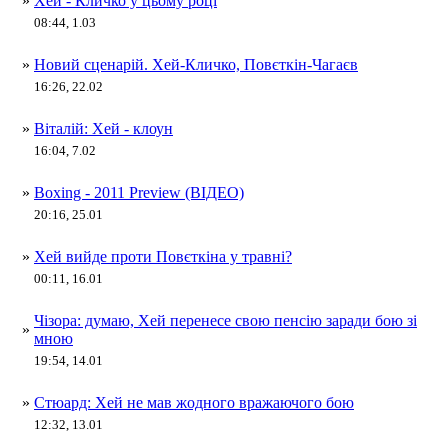
»
Хей - Кличко у цьому році
08:44, 1.03
»
Новий сценарій. Хей-Кличко, Повєткін-Чагаєв
16:26, 22.02
»
Віталій: Хей - клоун
16:04, 7.02
»
Boxing - 2011 Preview (ВІДЕО)
20:16, 25.01
»
Хей вийде проти Повєткіна у травні?
00:11, 16.01
Чізора: думаю, Хей перенесе свою пенсію заради бою зі
»
мною
19:54, 14.01
»
Стюард: Хей не мав жодного вражаючого бою
12:32, 13.01