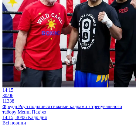
14:15
30/06
11338
Фредді Роуч поділився свіжими кадрами з тренувального
табору Менні Пак’яо
14:15, 30/06
Кадр дня
Всі новини