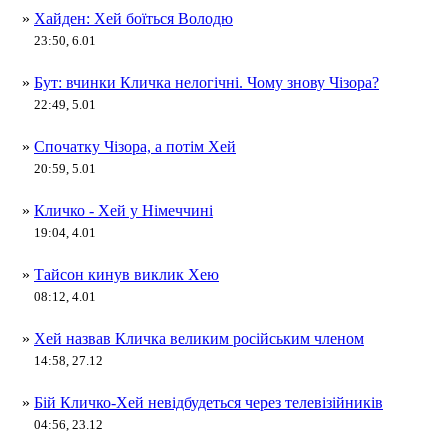
»
Хайден: Хей боїться Володю
23:50, 6.01
»
Бут: вчинки Кличка нелогічні. Чому знову Чізора?
22:49, 5.01
»
Спочатку Чізора, а потім Хей
20:59, 5.01
»
Кличко - Хей у Німеччині
19:04, 4.01
»
Тайсон кинув виклик Хею
08:12, 4.01
»
Хей назвав Кличка великим російським членом
14:58, 27.12
»
Бій Кличко-Хей невідбудеться через телевізійників
04:56, 23.12