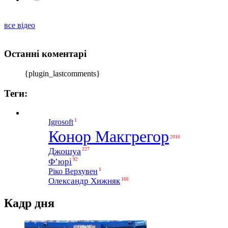
все відео
Останні коментарі
{plugin_lastcomments}
Теги:
1
Igrosoft
Конор Макгрегор
2016
Джошуа
227
Ф’юрі
92
1
Ріко Верхувен
Олександр Хижняк
166
Кадр дня