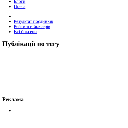
Блоги
Преса
Результат поєдинків
Рейтинги боксерів
Всі боксери
Публікації по тегу
Новини по Ф'юрі
Реклама