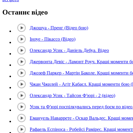
Останнє відео
Джошуа - Пренг (Відео бою)
Іноуе - Пікассо (Відео)
Олександр Усик - Даніель Дебуа. Відео
Джервонта Девіс - Ламонт Роуч. Кращі моменти 
Джозеф Паркер - Мартін Баколе. Кращі моменти 
Чжан Чжилей - Агіт Кабаєл. Кращі моменти бою 
Олександр Усик - Тайсон Ф'юрі - 2 (відео)
Усик та Ф'юрі поспілкувались перед боєм по відео 
Емануель Наваррете - Оскар Вальдес. Кращі мом
Рафаель Еспіноса - Робейсі Рамірес. Кращі момен