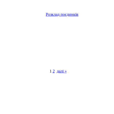
Розклад поєдинків
1
2
далі »