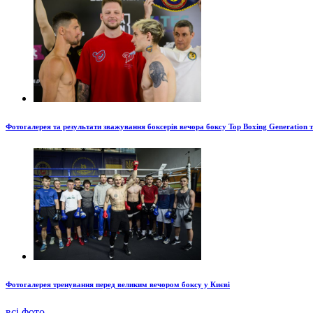
Фотогалерея та результати зважування боксерів вечора боксу Top Boxing Generation 
Фотогалерея тренування перед великим вечором боксу у Києві
всі фото