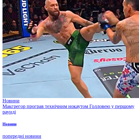
Новини
Макгрегор програв технічним нокаутом Голловею у першому
раунді
Новини
попередні новини