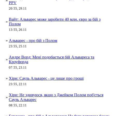
»
PPV
20:55, 29.11
Вайт: Альварес може заробити 40 млн. євро за бій з
»
Полом
13:55, 26.11
»
Альварес - про бій з Полом
23:55, 25.11
Андре Ворд: Мені подобається бій Альвареса та
»
Кроуфорда
07:55, 23.11
»
Хірн: Сауль Альварес - це лише про гроші
23:55, 22.11
Хірн: Не здивуюся, якщо з Джейком Полом поб'ється
»
Сауль Альварес
08:55, 22.11