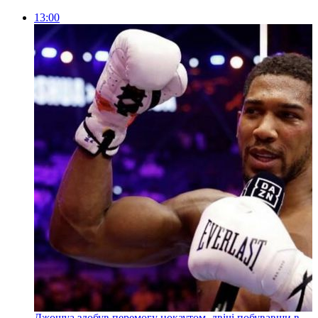
13:00
Джошуа здобув перемогу нокаутом, двічі побувавши в