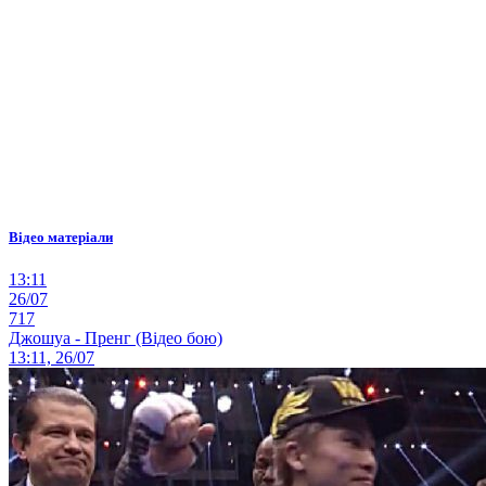
Відео матеріали
13:11
26/07
717
Джошуа - Пренг (Відео бою)
13:11, 26/07