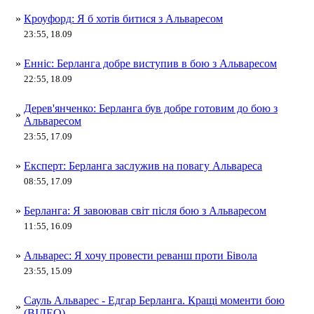
»
Кроуфорд: Я б хотів битися з Альваресом
23:55, 18.09
»
Енніс: Берланга добре виступив в бою з Альваресом
22:55, 18.09
Дерев'янченко: Берланга був добре готовим до бою з
»
Альваресом
23:55, 17.09
»
Експерт: Берланга заслужив на повагу Альвареса
08:55, 17.09
»
Берланга: Я завоював світ після бою з Альваресом
11:55, 16.09
»
Альварес: Я хочу провести реванш проти Бівола
23:55, 15.09
Сауль Альварес - Едгар Берланга. Кращі моменти бою
»
(ВІДЕО)