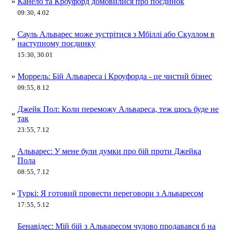
»
Канело та Кроуфорд домовилися про поєдинок
09:30, 4.02
Сауль Альварес може зустрітися з Мбіллі або Скуллом в
»
наступному поєдинку
15:30, 30.01
»
Моррель: Бій Альвареса і Кроуфорда - це чистий бізнес
09:55, 8.12
Джейк Пол: Коли переможу Альвареса, теж щось буде не
»
так
23:55, 7.12
Альварес: У мене були думки про бій проти Джейка
»
Пола
08:55, 7.12
»
Туркі: Я готовий провести переговори з Альваресом
17:55, 5.12
Бенавідес: Мій бій з Альваресом чудово продавався б на