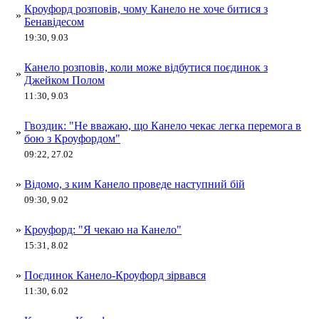
Кроуфорд розповів, чому Канело не хоче битися з
»
Бенавідесом
19:30, 9.03
Канело розповів, коли може відбутися поєдинок з
»
Джейком Полом
11:30, 9.03
Гвоздик: "Не вважаю, що Канело чекає легка перемога в
»
бою з Кроуфордом"
09:22, 27.02
»
Відомо, з ким Канело проведе наступний бій
09:30, 9.02
»
Кроуфорд: "Я чекаю на Канело"
15:31, 8.02
»
Поєдинок Канело-Кроуфорд зірвався
11:30, 6.02