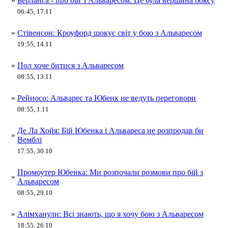
»
Берланга - про бій з Альваресом: Це була вершина боксу
06:45, 17.11
»
Стівенсон: Кроуфорд шокує світ у бою з Альваресом
19:55, 14.11
»
Пол хоче битися з Альваресом
08:55, 13.11
»
Рейносо: Альварес та Юбенк не ведуть переговори
08:55, 1.11
Де Ла Хойя: Бій Юбенка і Альвареса не розпродав би
»
Вемблі
17:55, 30.10
Промоутер Юбенка: Ми розпочали розмови про бій з
»
Альваресом
08:55, 29.10
»
Алімханули: Всі знають, що я хочу бою з Альваресом
18:55, 26.10