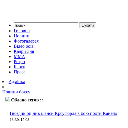
Головна
Новини
Фотогалерея
Відео боїв
Кадри дня
ММА
Ретро
Блоги
Преса
Адмінка
Новини боксу
Облако тегов ::
Сауль Альварес
»
Гвоздик оцінив шанси Кроуфорда в бою проти Канело
13:30, 15.03