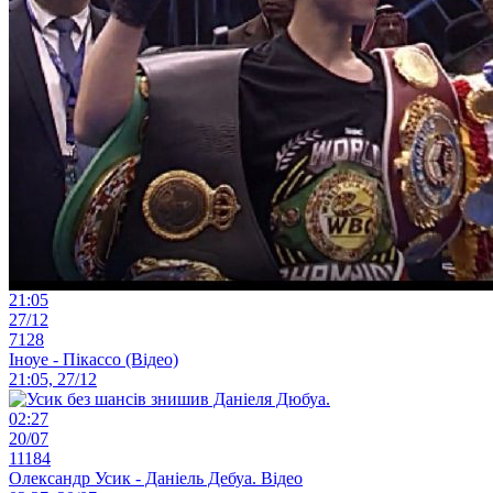
21:05
27/12
7128
Іноуе - Пікассо (Відео)
21:05, 27/12
02:27
20/07
11184
Олександр Усик - Даніель Дебуа. Відео