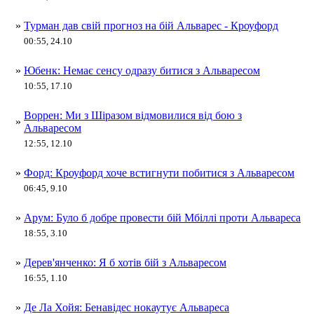
»
Турман дав свій прогноз на бій Альварес - Кроуфорд
00:55, 24.10
»
Юбенк: Немає сенсу одразу битися з Альваресом
10:55, 17.10
Воррен: Ми з Шіразом відмовилися від бою з
»
Альваресом
12:55, 12.10
»
Форд: Кроуфорд хоче встигнути побитися з Альваресом
06:45, 9.10
»
Арум: Було б добре провести бій Мбіллі проти Альвареса
18:55, 3.10
»
Дерев'янченко: Я б хотів бій з Альваресом
16:55, 1.10
»
Де Ла Хойя: Бенавідес нокаутує Альвареса