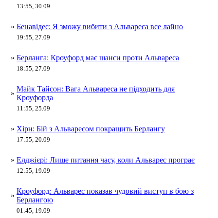
13:55, 30.09
»
Бенавідес: Я зможу вибити з Альвареса все лайно
19:55, 27.09
»
Берланга: Кроуфорд має шанси проти Альвареса
18:55, 27.09
Майк Тайсон: Вага Альвареса не підходить для
»
Кроуфорда
11:55, 25.09
»
Хірн: Бій з Альваресом покращить Берлангу
17:55, 20.09
»
Елджієрі: Лише питання часу, коли Альварес програє
12:55, 19.09
Кроуфорд: Альварес показав чудовий виступ в бою з
»
Берлангою
01:45, 19.09