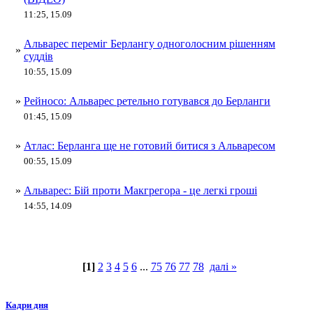
11:25, 15.09
Альварес переміг Берлангу одноголосним рішенням
»
суддів
10:55, 15.09
»
Рейносо: Альварес ретельно готувався до Берланги
01:45, 15.09
»
Атлас: Берланга ще не готовий битися з Альваресом
00:55, 15.09
»
Альварес: Бій проти Макгрегора - це легкі гроші
14:55, 14.09
[1]
2
3
4
5
6
...
75
76
77
78
далі »
Кадри дня