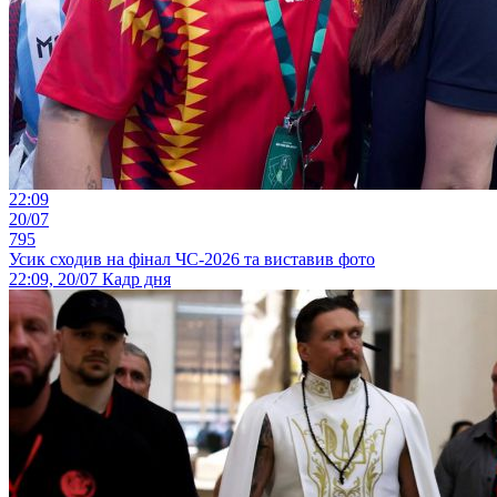
22:09
20/07
795
Усик сходив на фінал ЧС-2026 та виставив фото
22:09, 20/07
Кадр дня