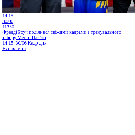
14:15
30/06
11350
Фредді Роуч поділився свіжими кадрами з тренувального
табору Менні Пак’яо
14:15, 30/06
Кадр дня
Всі новини