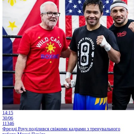
14:15
30/06
11346
Фредді Роуч поділився свіжими кадрами з тренувального