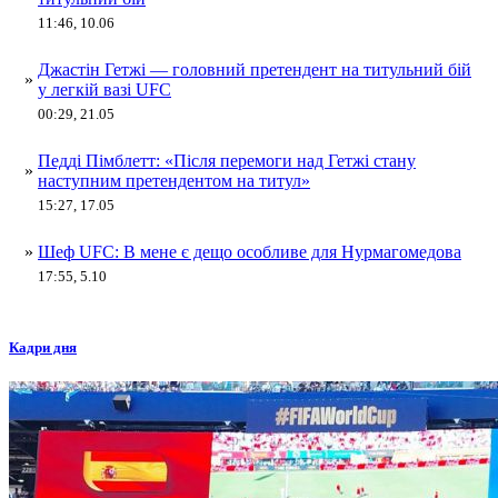
11:46, 10.06
Джастін Гетжі — головний претендент на титульний бій
»
у легкій вазі UFC
00:29, 21.05
Педді Пімблетт: «Після перемоги над Гетжі стану
»
наступним претендентом на титул»
15:27, 17.05
»
Шеф UFC: В мене є дещо особливе для Нурмагомедова
17:55, 5.10
Кадри дня