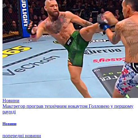
Новини
Макгрегор програв технічним нокаутом Голловею у першому
раунді
Новини
попередні новини