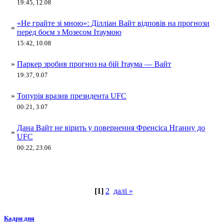
19:45, 12.08
«Не грайте зі мною»: Ділліан Вайт відповів на прогнози
»
перед боєм з Мозесом Ітаумою
15:42, 10.08
»
Паркер зробив прогноз на бій Ітаума — Вайт
19:37, 9.07
»
Топурія вразив президента UFC
00:21, 3.07
Дана Вайт не вірить у повернення Френсіса Нганну до
»
UFC
00:22, 23.06
[1]
2
далі »
Кадри дня