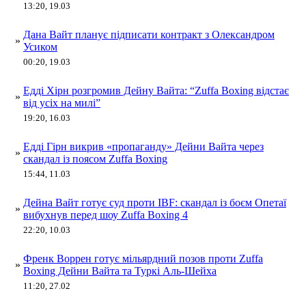
13:20, 19.03
Дана Вайт планує підписати контракт з Олександром
»
Усиком
00:20, 19.03
Едді Хірн розгромив Дейну Вайта: “Zuffa Boxing відстає
»
від усіх на милі”
19:20, 16.03
Едді Гірн викрив «пропаганду» Дейни Вайта через
»
скандал із поясом Zuffa Boxing
15:44, 11.03
Дейна Вайт готує суд проти IBF: скандал із боєм Опетаї
»
вибухнув перед шоу Zuffa Boxing 4
22:20, 10.03
Френк Воррен готує мільярдний позов проти Zuffa
»
Boxing Дейни Вайта та Туркі Аль-Шейха
11:20, 27.02