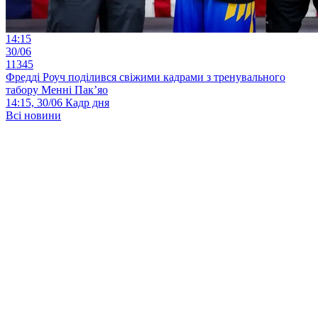
14:15
30/06
11345
Фредді Роуч поділився свіжими кадрами з тренувального
табору Менні Пак’яо
14:15, 30/06
Кадр дня
Всі новини