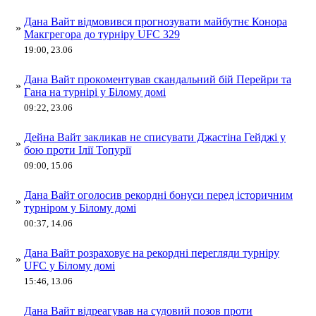
Дана Вайт відмовився прогнозувати майбутнє Конора
»
Макгрегора до турніру UFC 329
19:00, 23.06
Дана Вайт прокоментував скандальний бій Перейри та
»
Гана на турнірі у Білому домі
09:22, 23.06
Дейна Вайт закликав не списувати Джастіна Гейджі у
»
бою проти Ілії Топурії
09:00, 15.06
Дана Вайт оголосив рекордні бонуси перед історичним
»
турніром у Білому домі
00:37, 14.06
Дана Вайт розраховує на рекордні перегляди турніру
»
UFC у Білому домі
15:46, 13.06
Дана Вайт відреагував на судовий позов проти