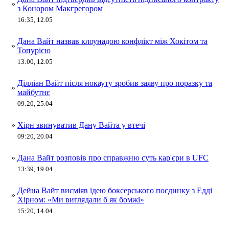
»
з Конором Макгрегором
16:35, 12.05
Дана Вайт назвав клоунадою конфлікт між Хокітом та
»
Топурією
13:00, 12.05
Ділліан Вайт після нокауту зробив заяву про поразку та
»
майбутнє
09:20, 25.04
»
Хірн звинуватив Дану Вайта у втечі
09:20, 20.04
»
Дана Вайт розповів про справжню суть кар'єри в UFC
13:39, 19.04
Дейна Вайт висміяв ідею боксерського поєдинку з Едді
»
Хірном: «Ми виглядали б як бомжі»
15:20, 14.04