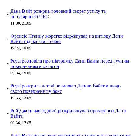
Дана Вайт розкрив головний секрет успіху та
»
популярності UFC
11:00, 21.05
Френсіс Нганну жорстко відреагував на витівку Дани
»
Вайта під час свого бою
19:24, 19.05
Роузі розповіла про підтримку Дани Вайта перед гучним
»
поверненням в октагон
09:34, 19.05
Роузі розкрила деталі розмови з Даною Вайтом щодо
»
свого повернення у бокс
19:33, 13.05
Рой Джонс-молодший розкритикував промоушен Дани
»
Вайта
00:36, 13.05
Дана Вайт підтвердив відсутність підписаного контракту