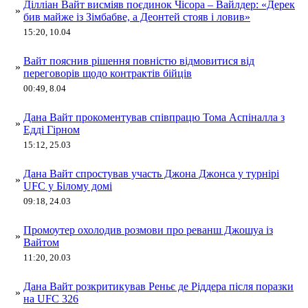
Ділліан Вайт висміяв поєдинок Чісора – Вайлдер: «Дерек
»
бив майже із Зімбабве, а Деонтей стояв і ловив»
15:20, 10.04
Вайт пояснив рішення повністю відмовитися від
»
переговорів щодо контрактів бійців
00:49, 8.04
Дана Вайт прокоментував співпрацю Тома Аспіналла з
»
Едді Гірном
15:12, 25.03
Дана Вайт спростував участь Джона Джонса у турнірі
»
UFC у Білому домі
09:18, 24.03
Промоутер охолодив розмови про реванш Джошуа із
»
Вайтом
11:20, 20.03
Дана Вайт розкритикував Реньє де Ріддера після поразки
»
на UFC 326