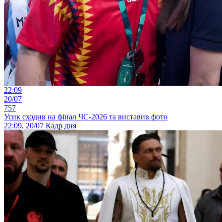
22:09
20/07
757
Усик сходив на фінал ЧС-2026 та виставив фото
22:09, 20/07
Кадр дня