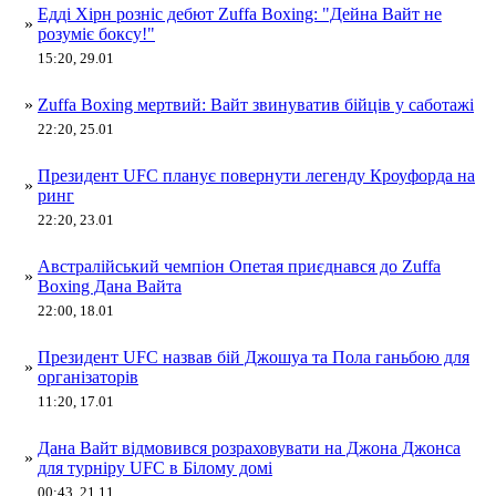
Едді Хірн розніс дебют Zuffa Boxing: "Дейна Вайт не
»
розуміє боксу!"
15:20, 29.01
»
Zuffa Boxing мертвий: Вайт звинуватив бійців у саботажі
22:20, 25.01
Президент UFC планує повернути легенду Кроуфорда на
»
ринг
22:20, 23.01
Австралійський чемпіон Опетая приєднався до Zuffa
»
Boxing Дана Вайта
22:00, 18.01
Президент UFC назвав бій Джошуа та Пола ганьбою для
»
організаторів
11:20, 17.01
Дана Вайт відмовився розраховувати на Джона Джонса
»
для турніру UFC в Білому домі
00:43, 21.11