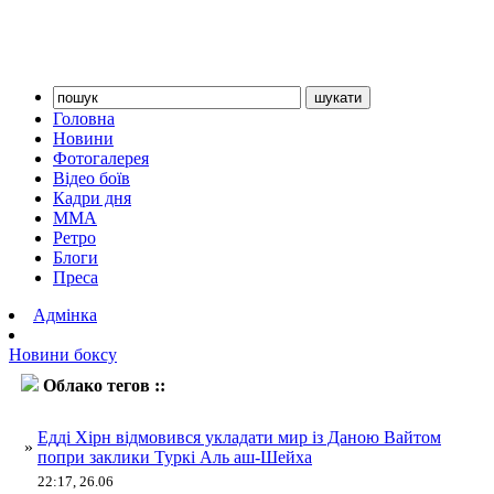
Головна
Новини
Фотогалерея
Відео боїв
Кадри дня
ММА
Ретро
Блоги
Преса
Адмінка
Новини боксу
Облако тегов ::
Вайт
Едді Хірн відмовився укладати мир із Даною Вайтом
»
попри заклики Туркі Аль аш-Шейха
22:17, 26.06