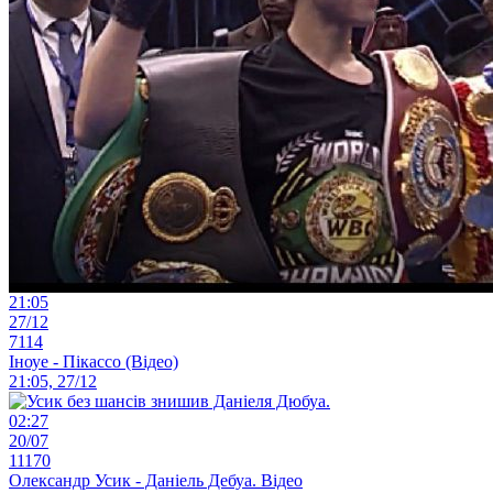
21:05
27/12
7114
Іноуе - Пікассо (Відео)
21:05, 27/12
02:27
20/07
11170
Олександр Усик - Даніель Дебуа. Відео