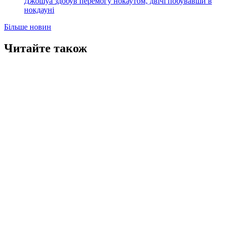
Джошуа здобув перемогу нокаутом, двічі побувавши в
нокдауні
Більше новин
Читайте також