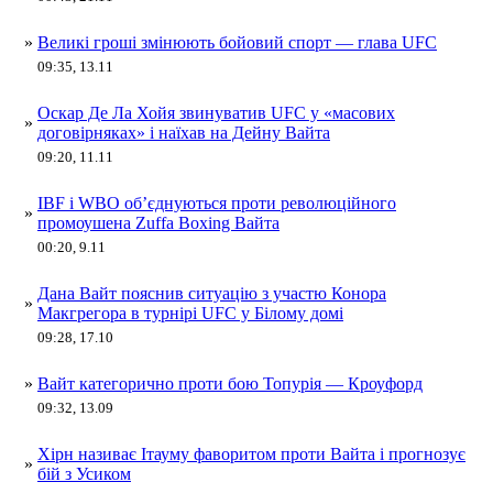
»
Великі гроші змінюють бойовий спорт — глава UFC
09:35, 13.11
Оскар Де Ла Хойя звинуватив UFC у «масових
»
договірняках» і наїхав на Дейну Вайта
09:20, 11.11
IBF і WBO об’єднуються проти революційного
»
промоушена Zuffa Boxing Вайта
00:20, 9.11
Дана Вайт пояснив ситуацію з участю Конора
»
Макгрегора в турнірі UFC у Білому домі
09:28, 17.10
»
Вайт категорично проти бою Топурія — Кроуфорд
09:32, 13.09
Хірн називає Ітауму фаворитом проти Вайта і прогнозує
»
бій з Усиком