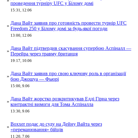
»
проведення турніру UFC у Білому домі
15:31, 12.06
Дана Вайт заявив про готовність провести турнір UFC
»
Freedom 250 у Білому домі за будь-якої погоди
13:00, 12.06
Дана Вайт підтвердив скасування супербою Аспіналл —
»
Перейра через травму британця
19:17, 10.06
Дана Вайт заявив про свою ключову роль в організації
»
бою Джошуа — Фьюрі
15:00, 9.06
Дана Вайт жорстко розкритикував Едді Гірна через
»
контрактні вимоги для Тома Аспіналла
13:30, 9.06
Boxxer подає до суду на Дейну Вайта через
»
«переманювання» бійців
11:20, 7.06