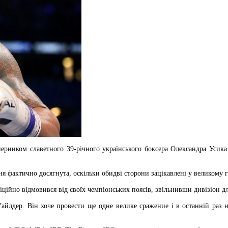
ерником славетного 39-річного українського боксера Олександра Усика
ня фактично досягнута, оскільки обидві сторони зацікавлені у великому 
іційно відмовився від своїх чемпіонських поясів, звільнивши дивізіон д
йлдер. Він хоче провести ще одне велике сражение і в останній раз 