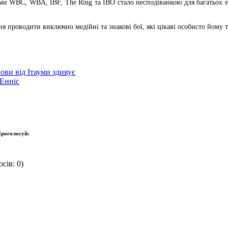
ями WBC, WBA, IBF, The Ring та IBO стало несподіванкою для багатьох е
 проводити виключно медійні та знакові бої, які цікаві особисто йому т
ови від Ітауми здивує
Енніс
роголосуй:
сів: 0)