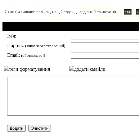
Додавання коментаря:
Ім'я:
Пароль:
(якщо зареєстрований)
Email:
(обов'язково!)
теги форматування
додати смайли