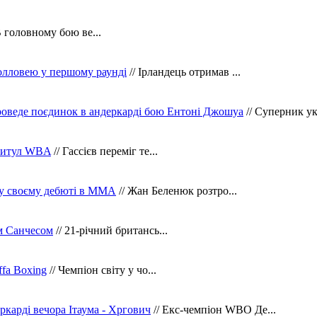
В головному бою ве...
олловею у першому раунді
// Ірландець отримав ...
оведе поєдинок в андеркарді бою Ентоні Джошуа
// Суперник укр
 титул WBA
// Гассієв переміг те...
 у своєму дебюті в ММА
// Жан Беленюк розтро...
м Санчесом
// 21-річний британсь...
fa Boxing
// Чемпіон світу у чо...
ркарді вечора Ітаума - Хргович
// Екс-чемпіон WBO Де...