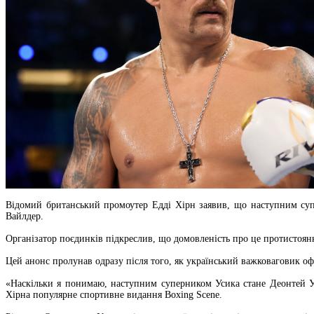
Відомий британський промоутер Едді Хірн заявив, що наступним суп
Вайлдер.
Організатор поєдинків підкреслив, що домовленість про це протистоян
Цей анонс пролунав одразу після того, як український важковаговик оф
«Наскільки я понимаю, наступним суперником Усика стане Деонтей Уа
Хірна популярне спортивне видання Boxing Scene.