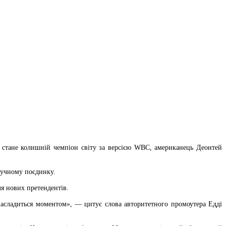
 стане колишній чемпіон світу за версією WBC, американець Деонтей
гучному поєдинку.
ля нових претендентів.
насладиться моментом», — цитує слова авторитетного промоутера Едді