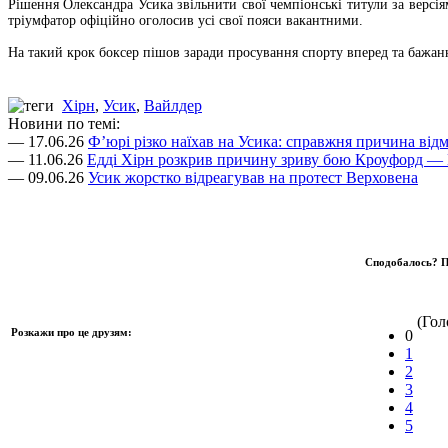
Рішення Олександра Усика звільнити свої чемпіонські титули за версі
тріумфатор офіційно оголосив усі свої пояси вакантними.
На такий крок боксер пішов заради просування спорту вперед та бажання
Хірн
,
Усик
,
Вайлдер
Новини по темі:
— 17.06.26
Ф’юрі різко наїхав на Усика: справжня причина відм
— 11.06.26
Едді Хірн розкрив причину зриву бою Кроуфорд — 
— 09.06.26
Усик жорстко відреагував на протест Верховена
Сподобалось? П
(Голо
Розкажи про це друзям:
0
1
2
3
4
5