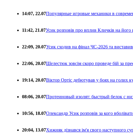
14:07, 22.07
Популярные игровые механики в совреме
11:42, 21.07
Усик розповів про вплив Кличків на його 
22:09, 20.07
Усик сходив на фінал ЧС-2026 та вистави
22:06, 20.07
Шелестюк зовсім скоро проведе бій за п
19:14, 20.07
Віктор Ортіс дебютував у боях на голих 
08:06, 20.07
Протеиновый изолят: быстрый белок с ни
10:56, 18.07
Олександр Усик розповів за кого вболіва
20:04, 13.07
Хижняк дізнався ім'я свого наступного с