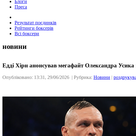
Блоги
Преса
Результат поєдинків
Рейтинги боксерів
Всі боксери
новини
Едді Хірн анонсував мегафайт Олександра Усика
Опубліковано: 13:31, 29/06/2026 | Рубрика:
Новини
|
роздрукув