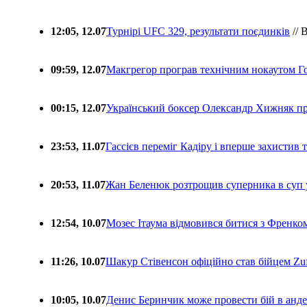
12:05, 12.07
Турнірі UFC 329, результати поєдинків
// 
09:59, 12.07
Макгрегор програв технічним нокаутом Г
00:15, 12.07
Український боксер Олександр Хижняк пр
23:53, 11.07
Гассієв переміг Кадіру і вперше захистив
20:53, 11.07
Жан Беленюк розтрощив суперника в суп
12:54, 10.07
Мозес Ітаума відмовився битися з Френко
11:26, 10.07
Шакур Стівенсон офіційно став бійцем Zuf
10:05, 10.07
Денис Беринчик може провести бій в анде