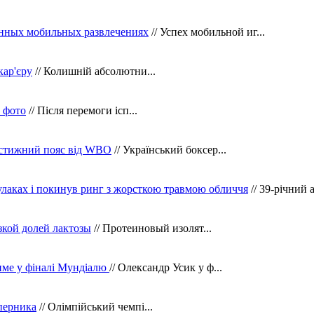
нных мобильных развлечениях
// Успех мобильной иг...
кар'єру
// Колишній абсолютни...
в фото
// Після перемоги ісп...
рестижний пояс від WBO
// Український боксер...
кулаках і покинув ринг з жорсткою травмою обличчя
// 39-річний 
зкой долей лактозы
// Протеиновый изолят...
тиме у фіналі Мундіалю
// Олександр Усик у ф...
уперника
// Олімпійський чемпі...