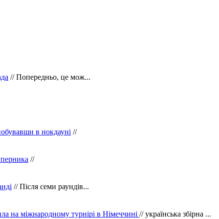
ада
// Попередньо, це мож...
побувавши в нокдауні
//
уперника
//
анді
// Після семи раундів...
ила на міжнародному турнірі в Німеччині
// українська збірна ...