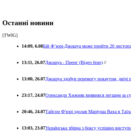
Останні новини
[TWIG]
14:09, 6.08
Бій Ф’юрі-Джошуа може пройти 20 листоп
13:11, 26.07
Джошуа - Пренг (Відео бою)
//
13:00, 26.07
Джошуа здобув перемогу нокаутом, двічі 
23:17, 24.07
Олександр Хижняк виявився легшим за с
20:46, 24.07
Тайсон Ф'юрі здолав Маріуша Ваха в Таїл
13:03, 23.07
Українська збірна з боксу успішно виступ