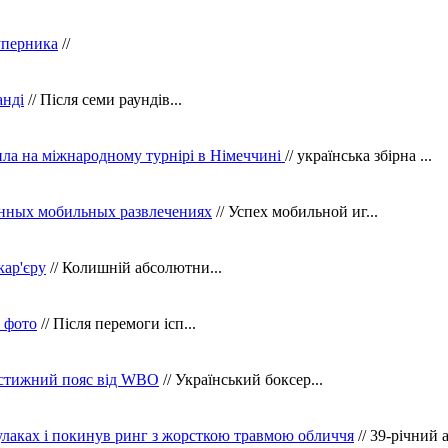
уперника
//
анді
// Після семи раундів...
ила на міжнародному турнірі в Німеччині
// українська збірна ...
нных мобильных развлечениях
// Успех мобильной иг...
кар'єру
// Колишній абсолютни...
в фото
// Після перемоги ісп...
рестижний пояс від WBO
// Український боксер...
кулаках і покинув ринг з жорсткою травмою обличчя
// 39-річний 