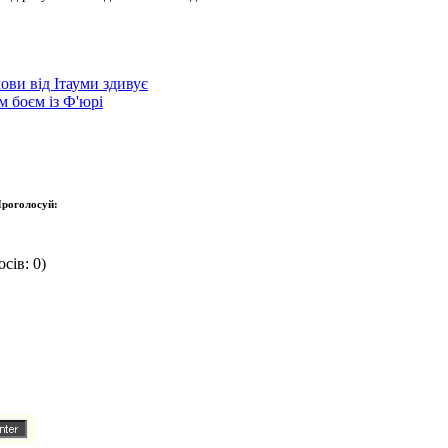
ови від Ітауми здивує
 боєм із Ф'юрі
роголосуй:
сів: 0)