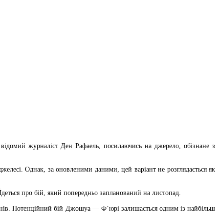
ідомий журналіст Ден Рафаель, посилаючись на джерело, обізнане з
желесі. Однак, за оновленими даними, цей варіант не розглядається як
Йдеться про бій, який попередньо запланований на листопад.
менів. Потенційний бій Джошуа — Ф’юрі залишається одним із найбільш