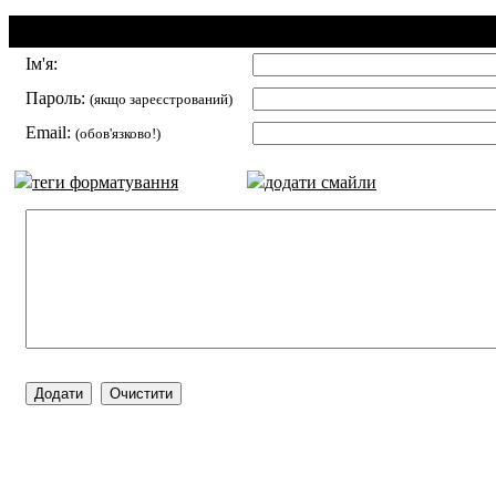
Додавання коментаря:
Ім'я:
Пароль:
(якщо зареєстрований)
Email:
(обов'язково!)
теги форматування
додати смайли