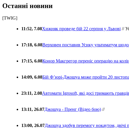
Останні новини
[TWIG]
11:52, 7.08
Хижняк проведе бій 22 серпня у Львові
// У
17:18, 6.08
Верховен поставив Усику ультиматум щодо
17:15, 6.08
Конор Макгрегор переніс операцію на колін
14:09, 6.08
Бій Ф’юрі-Джошуа може пройти 20 листоп
23:11, 2.08
Автомати Igrosoft, які досі тримають гравц
13:11, 26.07
Джошуа - Пренг (Відео бою)
//
13:00, 26.07
Джошуа здобув перемогу нокаутом, двічі 