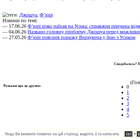
Джошуа
,
Ф’юрі
Новини по темі:
— 17.06.26
Ф’юрі різко наїхав на Усика: справжня причина відм
— 04.06.26
Названо головну проблему Джошуа перед можливим
— 27.05.26
Ф’юрі пояснив поразку Верхувена у бою з Усиком
Сподобалось? П
(Голо
Розкажи про це друзям:
0
1
2
3
4
5