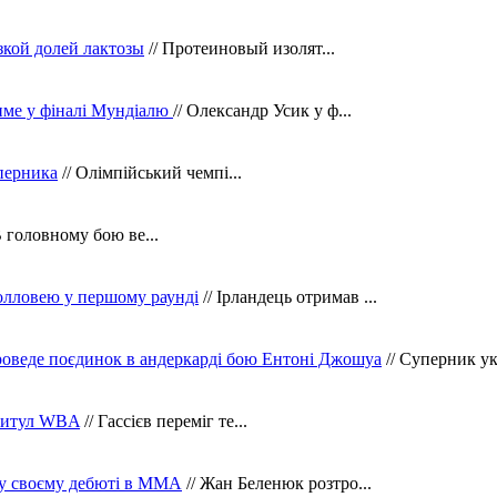
зкой долей лактозы
// Протеиновый изолят...
тиме у фіналі Мундіалю
// Олександр Усик у ф...
уперника
// Олімпійський чемпі...
В головному бою ве...
олловею у першому раунді
// Ірландець отримав ...
оведе поєдинок в андеркарді бою Ентоні Джошуа
// Суперник укр
 титул WBA
// Гассієв переміг те...
 у своєму дебюті в ММА
// Жан Беленюк розтро...