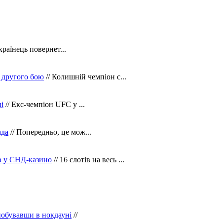
країнець повернет...
 другого бою
// Колишній чемпіон с...
і
// Екс-чемпіон UFC у ...
ада
// Попередньо, це мож...
ів у СНД-казино
// 16 слотів на весь ...
побувавши в нокдауні
//