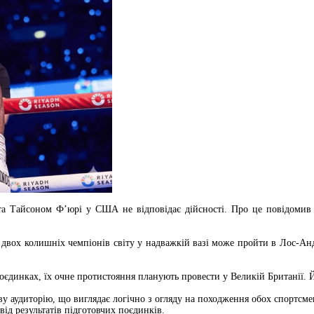
 Тайсоном Ф’юрі у США не відповідає дійсності. Про це повідомив в
двох колишніх чемпіонів світу у надважкій вазі може пройти в Лос-Анд
поєдинках, їх очне протистояння планують провести у Великій Британії. 
еву аудиторію, що виглядає логічно з огляду на походження обох спортс
ід результатів підготовчих поєдинків.