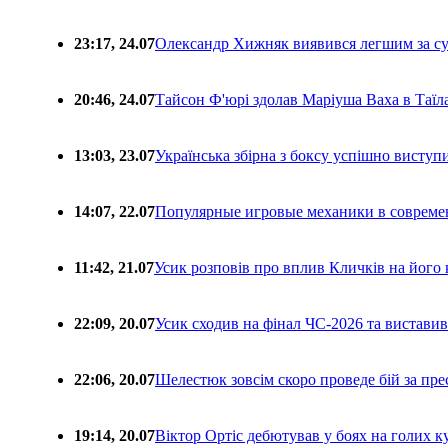
23:17, 24.07
Олександр Хижняк виявився легшим за с
20:46, 24.07
Тайсон Ф'юрі здолав Маріуша Ваха в Таїл
13:03, 23.07
Українська збірна з боксу успішно виступ
14:07, 22.07
Популярные игровые механики в совреме
11:42, 21.07
Усик розповів про вплив Кличків на його 
22:09, 20.07
Усик сходив на фінал ЧС-2026 та вистави
22:06, 20.07
Шелестюк зовсім скоро проведе бій за п
19:14, 20.07
Віктор Ортіс дебютував у боях на голих 