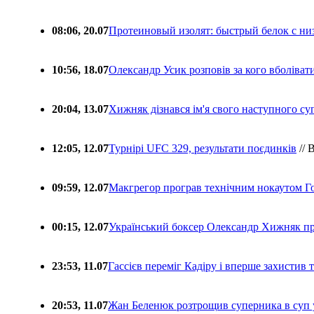
08:06, 20.07
Протеиновый изолят: быстрый белок с ни
10:56, 18.07
Олександр Усик розповів за кого вболіва
20:04, 13.07
Хижняк дізнався ім'я свого наступного с
12:05, 12.07
Турнірі UFC 329, результати поєдинків
// 
09:59, 12.07
Макгрегор програв технічним нокаутом Г
00:15, 12.07
Український боксер Олександр Хижняк пр
23:53, 11.07
Гассієв переміг Кадіру і вперше захистив
20:53, 11.07
Жан Беленюк розтрощив суперника в суп