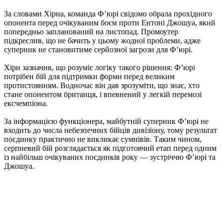
За словами Хірна, команда Ф’юрі свідомо обрала прохідного
опонента перед очікуваним боєм проти Ентоні Джошуа, який
попередньо запланований на листопад. Промоутер
підкреслив, що не бачить у цьому жодної проблеми, адже
суперник не становитиме серйозної загрози для Ф’юрі.
Хірн зазначив, що розуміє логіку такого рішення: Ф’юрі
потрібен бій для підтримки форми перед великим
протистоянням. Водночас він дав зрозуміти, що знає, хто
стане опонентом британця, і впевнений у легкій перемозі
ексчемпіона.
За інформацією функціонера, майбутній суперник Ф’юрі не
входить до числа небезпечних бійців дивізіону, тому результат
поєдинку практично не викликає сумнівів. Таким чином,
серпневий бій розглядається як підготовчий етап перед одним
із найбільш очікуваних поєдинків року — зустріччю Ф’юрі та
Джошуа.