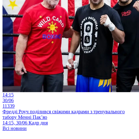
14:15
30/06
11339
Фредді Роуч поділився свіжими кадрами з тренувального
табору Менні Пак’яо
14:15, 30/06
Кадр дня
Всі новини