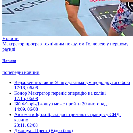
Новини
Макгрегор програв технічним нокаутом Голловею у першому
раунді
Новини
попередні новини
Верховен поставив Усику ультиматум щодо другого бою
17:18, 06/08
Конор Макгрегор переніс операцію на коліні
17:15, 06/08
Бій Ф’юрі-Джошуа може пройти 20 листопада
14:09, 06/08
Автомати Igrosoft, які досі тримають гравців у СНД-
казино
23:11, 02/08
Джошуа - Пренг (Відео бою)