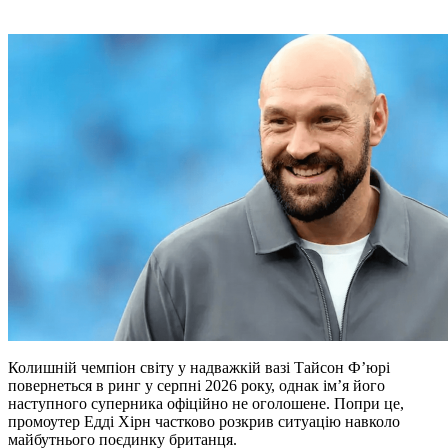
Колишній чемпіон світу у надважкій вазі Тайсон Ф’юрі
повернеться в ринг у серпні 2026 року, однак ім’я його
наступного суперника офіційно не оголошене. Попри це,
промоутер Едді Хірн частково розкрив ситуацію навколо
майбутнього поєдинку британця.