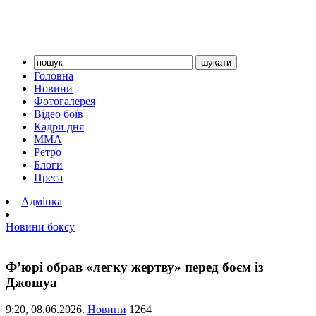
Головна
Новини
Фотогалерея
Відео боїв
Кадри дня
ММА
Ретро
Блоги
Преса
Адмінка
Новини боксу
Ф’юрі обрав «легку жертву» перед боєм із
Джошуа
9:20,
08.06.2026.
Новини
1264