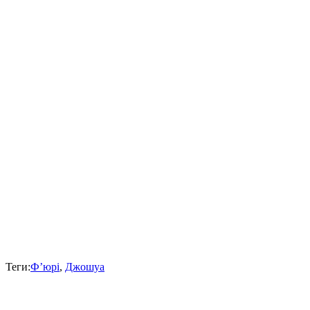
Теги:
Ф’юрі
,
Джошуа