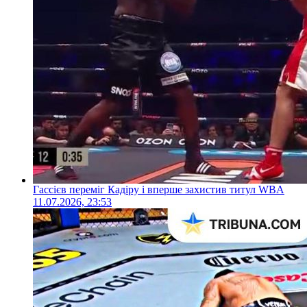
Гассієв переміг Кадіру і вперше захистив титул WBA
11.07.2026, 23:53