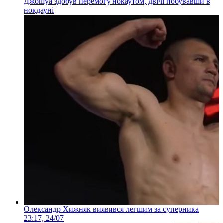
Джошуа здобув перемогу нокаутом, двічі побувавши в
нокдауні
Олександр Хижняк виявився легшим за суперника
23:17, 24/07