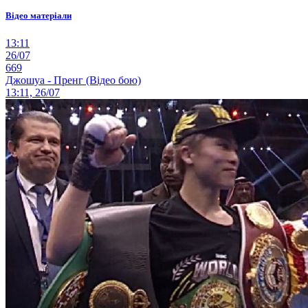
Відео матеріали
13:11
26/07
669
Джошуа - Пренг (Відео бою)
13:11, 26/07