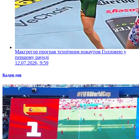
Макгрегор програв технічним нокаутом Голловею у
першому раунді
12.07.2026, 9:59
Кадри дня