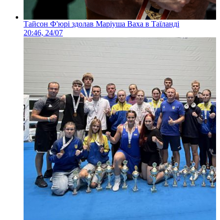
Тайсон Ф'юрі здолав Маріуша Ваха в Таїланді
20:46, 24/07