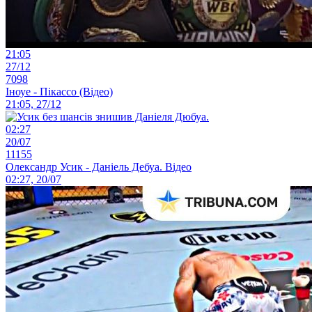
21:05
27/12
7098
Іноуе - Пікассо (Відео)
21:05, 27/12
02:27
20/07
11155
Олександр Усик - Даніель Дебуа. Відео
02:27, 20/07