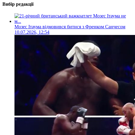
Вибір редакції
Мозес Ітаума відмовився битися з Френком Санчесом
10.07.2026, 12:54