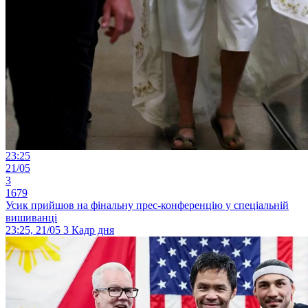
23:25
21/05
3
1679
Усик прийшов на фінальну прес-конференцію у спеціальній
вишиванці
23:25, 21/05
3
Кадр дня