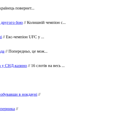
країнець повернет...
 другого бою
// Колишній чемпіон с...
і
// Екс-чемпіон UFC у ...
ада
// Попередньо, це мож...
ів у СНД-казино
// 16 слотів на весь ...
побувавши в нокдауні
//
уперника
//