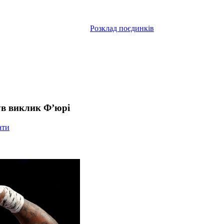
Розклад поєдинків
ув виклик Ф’юрі
ати