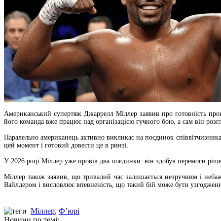
Американський супертяж Джаррелл Міллер заявив про готовність про
його команда вже працює над організацією гучного бою, а сам він розг
Паралельно американець активно викликає на поєдинок співвітчизника
цей момент і готовий довести це в ринзі.
У 2026 році Міллер уже провів два поєдинки: він здобув перемоги ріше
Міллер також заявив, що тривалий час залишається незручним і небаж
Вайлдером і висловлює впевненість, що такий бій може бути узгодже
Міллер
,
Ф’юрі
Новини по темі: