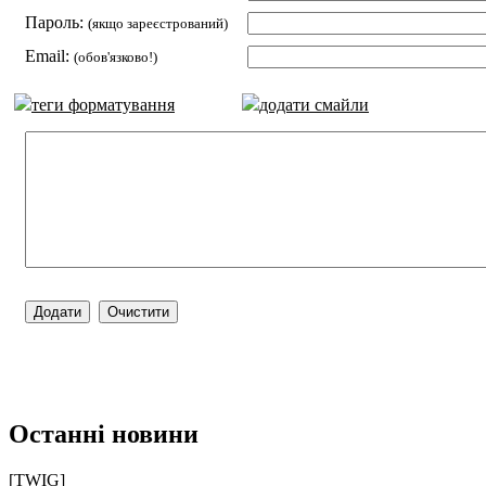
Пароль:
(якщо зареєстрований)
Email:
(обов'язково!)
теги форматування
додати смайли
Останні новини
[TWIG]