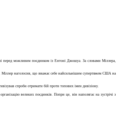
ні перед можливим поєдинком із Ентоні Джошуа. За словами Міллера,
ою. Міллер наголосив, що вважає себе найсильнішим супертяжем США на
тивізував спроби отримати бій проти топових імен дивізіону.
рганізацію великих поєдинків. Попри це, він наполягає на зустрічі з