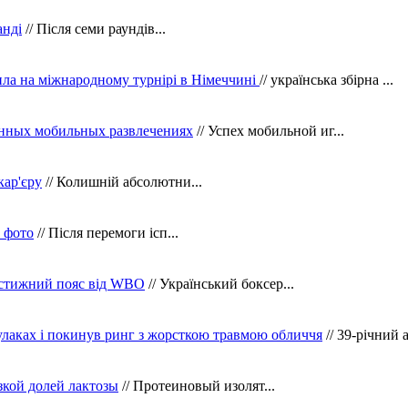
анді
// Після семи раундів...
ила на міжнародному турнірі в Німеччині
// українська збірна ...
нных мобильных развлечениях
// Успех мобильной иг...
кар'єру
// Колишній абсолютни...
в фото
// Після перемоги ісп...
рестижний пояс від WBO
// Український боксер...
кулаках і покинув ринг з жорсткою травмою обличчя
// 39-річний 
зкой долей лактозы
// Протеиновый изолят...