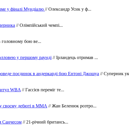
тиме у фіналі Мундіалю
// Олександр Усик у ф...
уперника
// Олімпійський чемпі...
В головному бою ве...
олловею у першому раунді
// Ірландець отримав ...
оведе поєдинок в андеркарді бою Ентоні Джошуа
// Суперник укр
 титул WBA
// Гассієв переміг те...
 у своєму дебюті в ММА
// Жан Беленюк розтро...
м Санчесом
// 21-річний британсь...