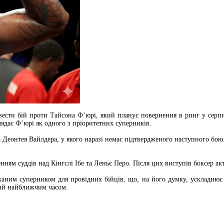
вести бій проти Тайсона Ф’юрі, який планує повернення в ринг у серп
лядає Ф’юрі як одного з пріоритетних суперників.
 Деонтея Вайлдера, у якого наразі немає підтвердженого наступного б
нням суддів над Кінгслі Ібе та Леньє Перо. Після цих виступів боксер ак
аним суперником для провідних бійців, що, на його думку, ускладнює о
ний найближчим часом.