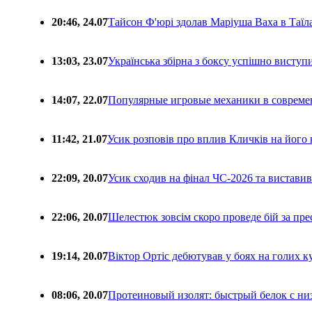
20:46, 24.07
Тайсон Ф'юрі здолав Маріуша Ваха в Таїл
13:03, 23.07
Українська збірна з боксу успішно виступ
14:07, 22.07
Популярные игровые механики в совреме
11:42, 21.07
Усик розповів про вплив Кличків на його 
22:09, 20.07
Усик сходив на фінал ЧС-2026 та вистави
22:06, 20.07
Шелестюк зовсім скоро проведе бій за п
19:14, 20.07
Віктор Ортіс дебютував у боях на голих 
08:06, 20.07
Протеиновый изолят: быстрый белок с ни