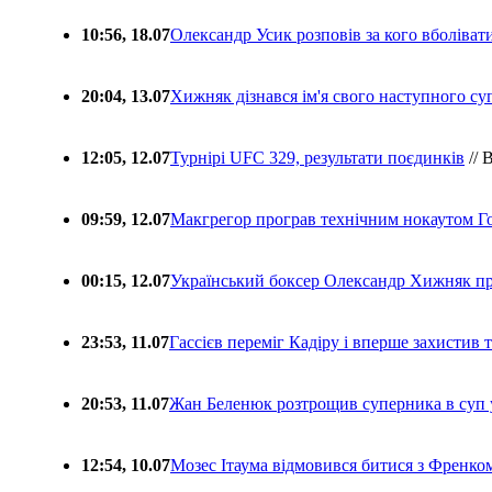
10:56, 18.07
Олександр Усик розповів за кого вболіва
20:04, 13.07
Хижняк дізнався ім'я свого наступного с
12:05, 12.07
Турнірі UFC 329, результати поєдинків
// 
09:59, 12.07
Макгрегор програв технічним нокаутом Г
00:15, 12.07
Український боксер Олександр Хижняк пр
23:53, 11.07
Гассієв переміг Кадіру і вперше захистив
20:53, 11.07
Жан Беленюк розтрощив суперника в суп
12:54, 10.07
Мозес Ітаума відмовився битися з Френко