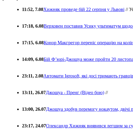
11:52, 7.08
Хижняк проведе бій 22 серпня у Львові
// У
17:18, 6.08
Верховен поставив Усику ультиматум щодо
17:15, 6.08
Конор Макгрегор переніс операцію на колін
14:09, 6.08
Бій Ф’юрі-Джошуа може пройти 20 листоп
23:11, 2.08
Автомати Igrosoft, які досі тримають гравц
13:11, 26.07
Джошуа - Пренг (Відео бою)
//
13:00, 26.07
Джошуа здобув перемогу нокаутом, двічі 
23:17, 24.07
Олександр Хижняк виявився легшим за с