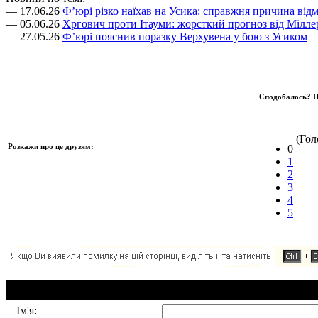
— 17.06.26
Ф’юрі різко наїхав на Усика: справжня причина відм
— 05.06.26
Хргович проти Ітауми: жорсткий прогноз від Мілле
— 27.05.26
Ф’юрі пояснив поразку Верхувена у бою з Усиком
Сподобалось? П
(Голо
Розкажи про це друзям:
0
1
2
3
4
5
Додавання коментаря:
Ім'я: