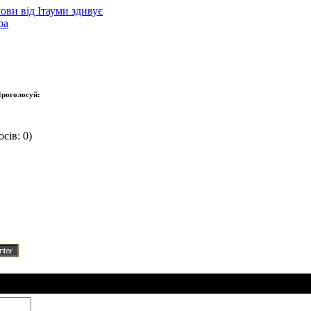
ови від Ітауми здивує
ра
роголосуй:
сів: 0)