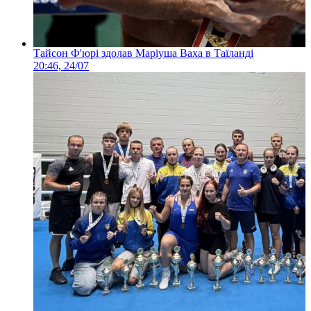
Тайсон Ф'юрі здолав Маріуша Ваха в Таїланді
20:46, 24/07