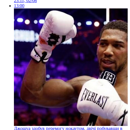
23:11, 02/08
13:00
Джошуа здобув перемогу нокаутом, двічі побувавши в