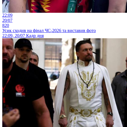
22:09
20/07
820
Усик сходив на фінал ЧС-2026 та виставив фото
22:09, 20/07
Кадр дня