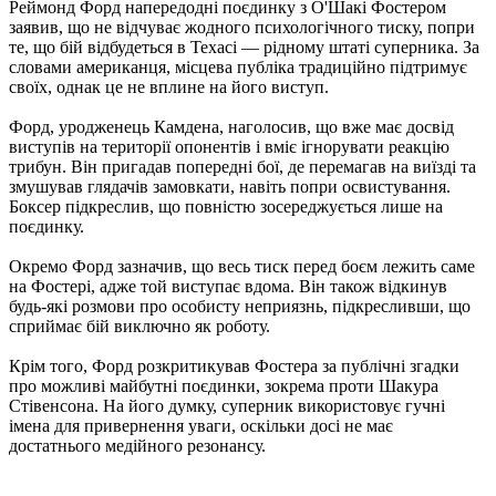
Реймонд Форд напередодні поєдинку з О'Шакі Фостером
заявив, що не відчуває жодного психологічного тиску, попри
те, що бій відбудеться в Техасі — рідному штаті суперника. За
словами американця, місцева публіка традиційно підтримує
своїх, однак це не вплине на його виступ.
Форд, уродженець Камдена, наголосив, що вже має досвід
виступів на території опонентів і вміє ігнорувати реакцію
трибун. Він пригадав попередні бої, де перемагав на виїзді та
змушував глядачів замовкати, навіть попри освистування.
Боксер підкреслив, що повністю зосереджується лише на
поєдинку.
Окремо Форд зазначив, що весь тиск перед боєм лежить саме
на Фостері, адже той виступає вдома. Він також відкинув
будь-які розмови про особисту неприязнь, підкресливши, що
сприймає бій виключно як роботу.
Крім того, Форд розкритикував Фостера за публічні згадки
про можливі майбутні поєдинки, зокрема проти Шакура
Стівенсона. На його думку, суперник використовує гучні
імена для привернення уваги, оскільки досі не має
достатнього медійного резонансу.