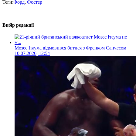
Теги:
Форд
,
Фостер
Вибір редакції
Мозес Ітаума відмовився битися з Френком Санчесом
10.07.2026, 12:54