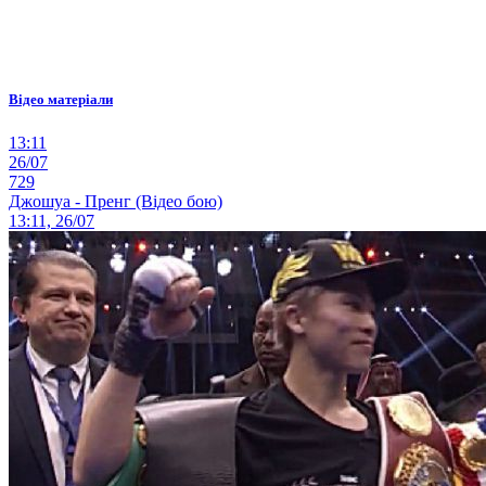
Відео матеріали
13:11
26/07
729
Джошуа - Пренг (Відео бою)
13:11, 26/07