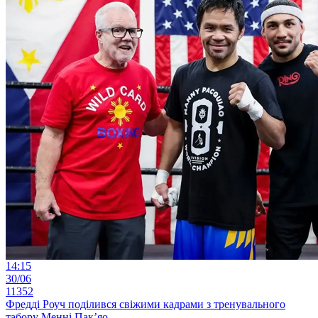
14:15
30/06
11352
Фредді Роуч поділився свіжими кадрами з тренувального
табору Менні Пак’яо