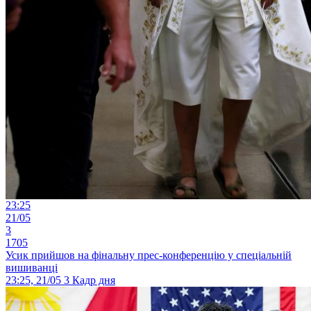
23:25
21/05
3
1705
Усик прийшов на фінальну прес-конференцію у спеціальній
вишиванці
23:25, 21/05
3
Кадр дня