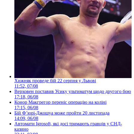
Хижняк проведе бій 22 серпня у Львові
11:52, 07/08
Верховен поставив Усику ультиматум щодо другого бою
17:18, 06/08
Конор Макгрегор переніс операцію на коліні
17:15, 06/08
Бій Ф’юрі-Джошуа може пройти 20 листопада
14:09, 06/08
Автомати Igrosoft, які досі тримають гравців у СНД-
казино