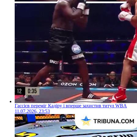
Гассієв переміг Кадіру і вперше захистив титул WBA
11.07.2026, 23:53