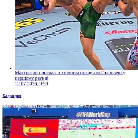
Макгрегор програв технічним нокаутом Голловею у
першому раунді
12.07.2026, 9:59
Кадри дня