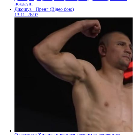
нокдауні
Джошуа - Пренг (Відео бою)
13:11, 26/07
Олександр Хижняк виявився легшим за суперника