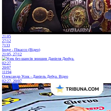
21:05
27/12
7133
Іноуе - Пікассо (Відео)
21:05, 27/12
02:27
20/07
11194
Олександр Усик - Даніель Дебуа. Відео
02:27, 20/07