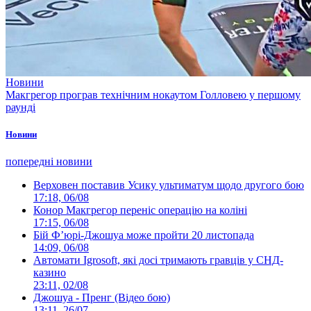
Новини
Макгрегор програв технічним нокаутом Голловею у першому
раунді
Новини
попередні новини
Верховен поставив Усику ультиматум щодо другого бою
17:18, 06/08
Конор Макгрегор переніс операцію на коліні
17:15, 06/08
Бій Ф’юрі-Джошуа може пройти 20 листопада
14:09, 06/08
Автомати Igrosoft, які досі тримають гравців у СНД-
казино
23:11, 02/08
Джошуа - Пренг (Відео бою)
13:11, 26/07