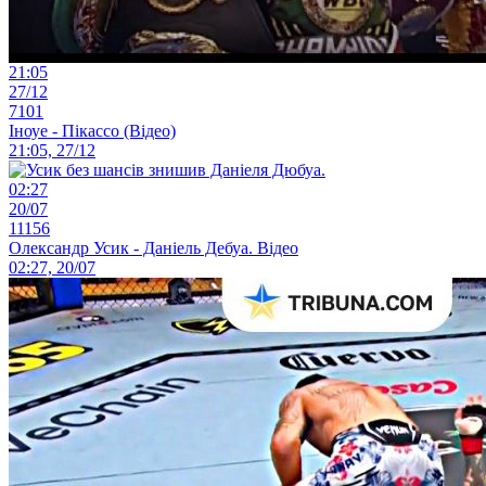
21:05
27/12
7101
Іноуе - Пікассо (Відео)
21:05, 27/12
02:27
20/07
11156
Олександр Усик - Даніель Дебуа. Відео
02:27, 20/07