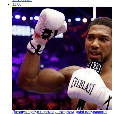
13:00
Джошуа здобув перемогу нокаутом, двічі побувавши в