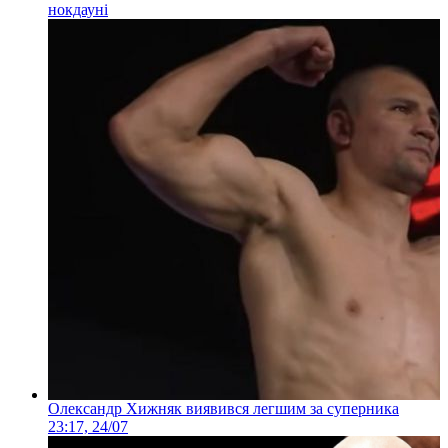
нокдауні
Олександр Хижняк виявився легшим за суперника
23:17, 24/07