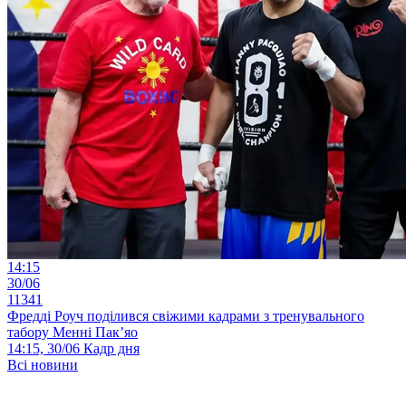
14:15
30/06
11341
Фредді Роуч поділився свіжими кадрами з тренувального
табору Менні Пак’яо
14:15, 30/06
Кадр дня
Всі новини