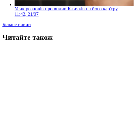
Усик розповів про вплив Кличків на його кар'єру
11:42, 21/07
Більше новин
Читайте також