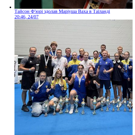
Тайсон Ф'юрі здолав Маріуша Ваха в Таїланді
20:46, 24/07