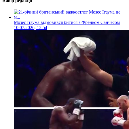
Вибір редакції
Мозес Ітаума відмовився битися з Френком Санчесом
10.07.2026, 12:54