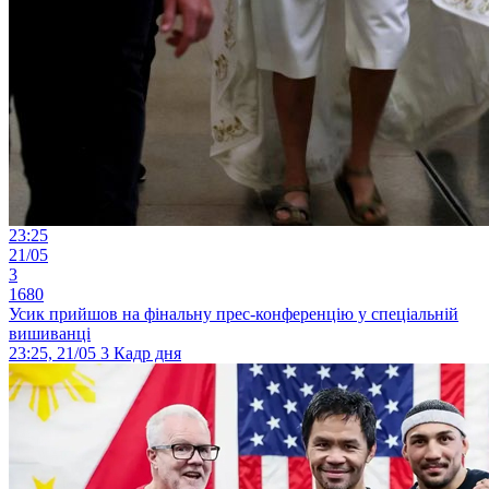
23:25
21/05
3
1680
Усик прийшов на фінальну прес-конференцію у спеціальній
вишиванці
23:25, 21/05
3
Кадр дня