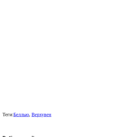
Теги:
Беллью
,
Верхувен