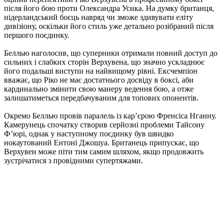
після його бою проти Олександра Усика. На думку британця,
нідерландський боєць навряд чи зможе здивувати еліту
дивізіону, оскільки його стиль уже детально розібраний після
першого поєдинку.
Беллью наголосив, що суперники отримали повний доступ до
сильних і слабких сторін Верхувена, що значно ускладнює
його подальші виступи на найвищому рівні. Ексчемпіон
вважає, що Ріко не має достатнього досвіду в боксі, аби
кардинально змінити свою манеру ведення бою, а отже
залишатиметься передбачуваним для топових опонентів.
Окремо Беллью провів паралель із кар’єрою Френсіса Нганну.
Камерунець спочатку створив серйозні проблеми Тайсону
Ф’юрі, однак у наступному поєдинку був швидко
нокаутований Ентоні Джошуа. Британець припускає, що
Верхувен може піти тим самим шляхом, якщо продовжить
зустрічатися з провідними супертяжами.