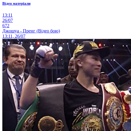
Відео матеріали
13:11
26/07
672
Джошуа - Пренг (Відео бою)
13:11, 26/07