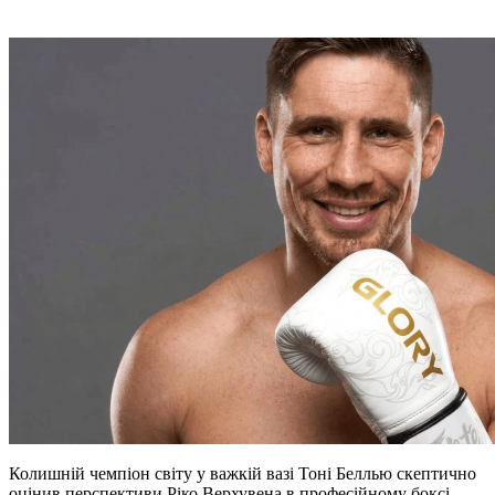
Колишній чемпіон світу у важкій вазі Тоні Беллью скептично
оцінив перспективи Ріко Верхувена в професійному боксі