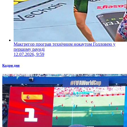
Макгрегор програв технічним нокаутом Голловею у
першому раунді
12.07.2026, 9:59
Кадри дня