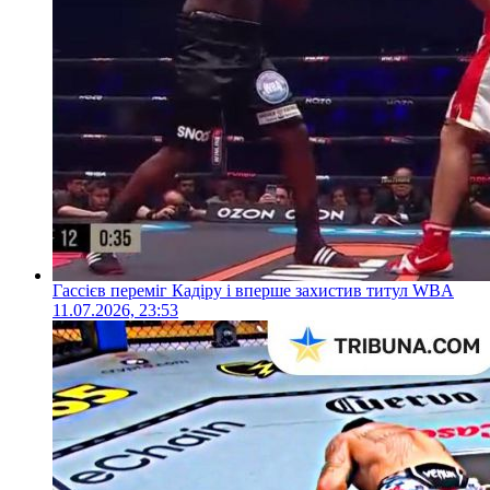
Гассієв переміг Кадіру і вперше захистив титул WBA
11.07.2026, 23:53