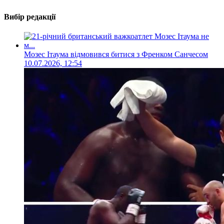
Вибір редакції
Мозес Ітаума відмовився битися з Френком Санчесом
10.07.2026, 12:54