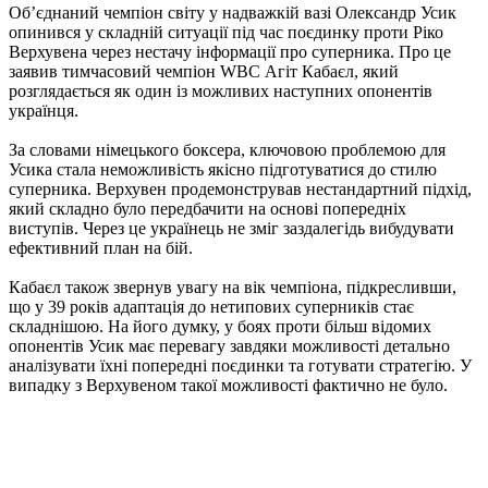
Об’єднаний чемпіон світу у надважкій вазі Олександр Усик
опинився у складній ситуації під час поєдинку проти Ріко
Верхувена через нестачу інформації про суперника. Про це
заявив тимчасовий чемпіон WBC Агіт Кабаєл, який
розглядається як один із можливих наступних опонентів
українця.
За словами німецького боксера, ключовою проблемою для
Усика стала неможливість якісно підготуватися до стилю
суперника. Верхувен продемонстрував нестандартний підхід,
який складно було передбачити на основі попередніх
виступів. Через це українець не зміг заздалегідь вибудувати
ефективний план на бій.
Кабаєл також звернув увагу на вік чемпіона, підкресливши,
що у 39 років адаптація до нетипових суперників стає
складнішою. На його думку, у боях проти більш відомих
опонентів Усик має перевагу завдяки можливості детально
аналізувати їхні попередні поєдинки та готувати стратегію. У
випадку з Верхувеном такої можливості фактично не було.