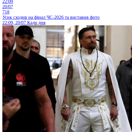
22:09
20/07
718
Усик сходив на фінал ЧС-2026 та виставив фото
22:09, 20/07
Кадр дня