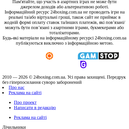
Пам'ятайте, що участь в азартних іграх не може бути
джерелом доходів або альтернативою роботі.
Інформаційний ресурс 24boxing.com.ua не проводить ігри на
реальні та/або віртуальні гроші, також сайт не приймає в
жодній формі оплату ставок та/інших платежів, які пов’язані/
можуть бути пов’язані з азартними іграми, букмекерами або
тоталізаторами.
Будь-які матеріали на інформаційному ресурсі 24boxing.com.ua
публікуються виключно з інформаційною метою.
2010 — 2026 ©
24boxing.com.ua.
Усi права захищенi. Передрук
без гіперпосилання суворо заборонений
Про нас
Реклама на сайті
Про проект
Написати в редакцію
Реклама на сайті
Лічильники