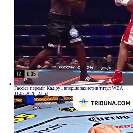
Гассієв переміг Кадіру і вперше захистив титул WBA
11.07.2026, 23:53