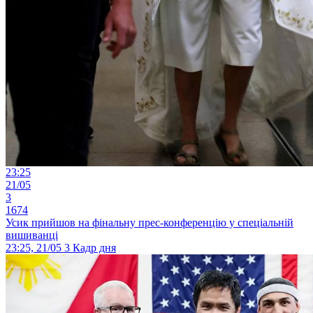
23:25
21/05
3
1674
Усик прийшов на фінальну прес-конференцію у спеціальній
вишиванці
23:25, 21/05
3
Кадр дня