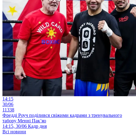
14:15
30/06
11338
Фредді Роуч поділився свіжими кадрами з тренувального
табору Менні Пак’яо
14:15, 30/06
Кадр дня
Всі новини