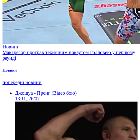
Новини
Макгрегор програв технічним нокаутом Голловею у першому
раунді
Новини
попередні новини
Джошуа - Пренг (Відео бою)
13:11, 26/07