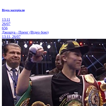
Відео матеріали
13:11
26/07
656
Джошуа - Пренг (Відео бою)
13:11, 26/07