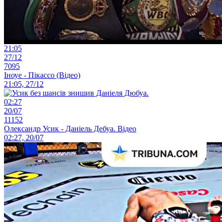
21:05
27/12
7095
Іноуе - Пікассо (Відео)
21:05, 27/12
02:27
20/07
11152
Олександр Усик - Даніель Дебуа. Відео
02:27, 20/07