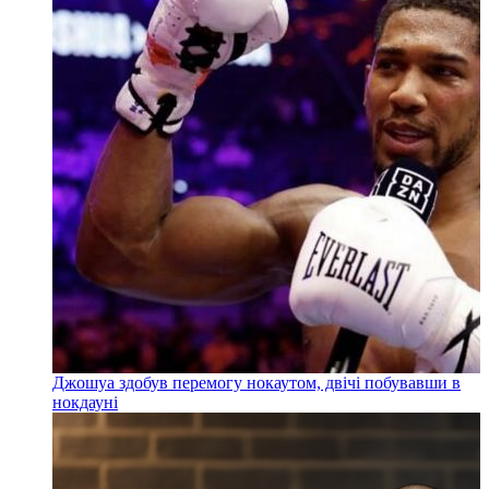
Джошуа здобув перемогу нокаутом, двічі побувавши в
нокдауні