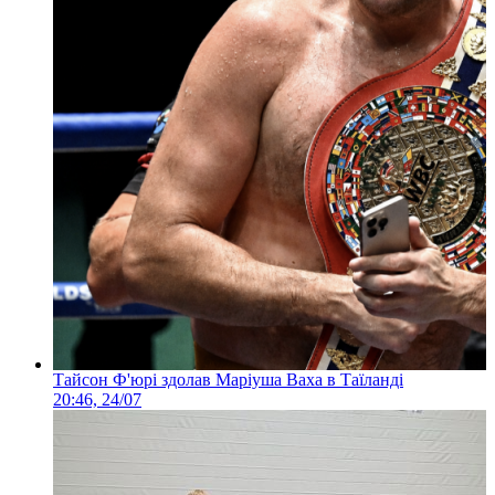
Тайсон Ф'юрі здолав Маріуша Ваха в Таїланді
20:46, 24/07