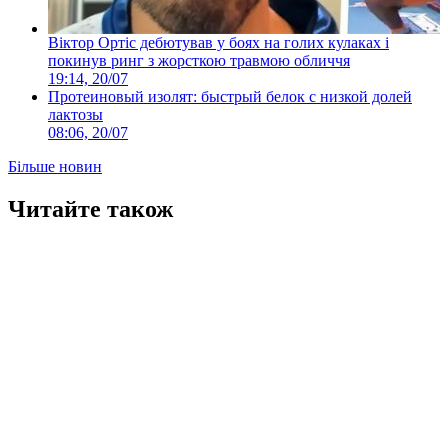
Віктор Ортіс дебютував у боях на голих кулаках і
покинув ринг з жорсткою травмою обличчя
19:14, 20/07
Протеиновый изолят: быстрый белок с низкой долей
лактозы
08:06, 20/07
Більше новин
Читайте також