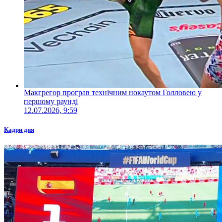
Макгрегор програв технічним нокаутом Голловею у
першому раунді
12.07.2026, 9:59
Кадри дня