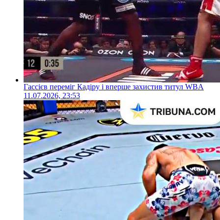
Гассієв переміг Кадіру і вперше захистив титул WBA
11.07.2026, 23:53