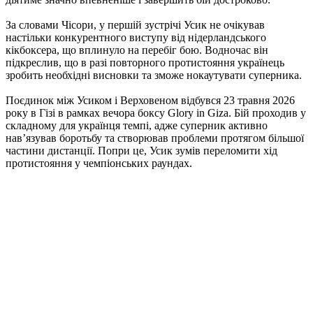
За словами Чісори, у першій зустрічі Усик не очікував
настільки конкурентного виступу від нідерландського
кікбоксера, що вплинуло на перебіг бою. Водночас він
підкреслив, що в разі повторного протистояння українець
зробить необхідні висновки та зможе нокаутувати суперника.
Поєдинок між Усиком і Верховеном відбувся 23 травня 2026
року в Гізі в рамках вечора боксу Glory in Giza. Бій проходив у
складному для українця темпі, адже суперник активно
нав’язував боротьбу та створював проблеми протягом більшої
частини дистанції. Попри це, Усик зумів переломити хід
протистояння у чемпіонських раундах.