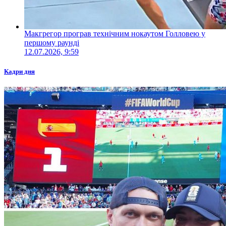
Макгрегор програв технічним нокаутом Голловею у
першому раунді
12.07.2026, 9:59
Кадри дня