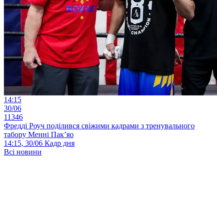
14:15
30/06
11346
Фредді Роуч поділився свіжими кадрами з тренувального
табору Менні Пак’яо
14:15, 30/06
Кадр дня
Всі новини