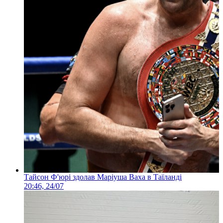
Тайсон Ф'юрі здолав Маріуша Ваха в Таїланді
20:46, 24/07