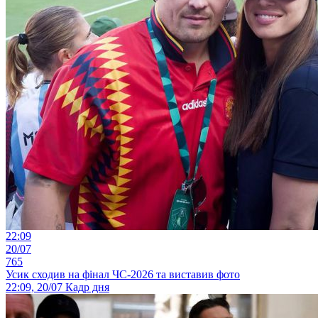
22:09
20/07
765
Усик сходив на фінал ЧС-2026 та виставив фото
22:09, 20/07
Кадр дня