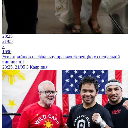
23:25
21/05
3
1690
Усик прийшов на фінальну прес-конференцію у спеціальній
вишиванці
23:25, 21/05
3
Кадр дня