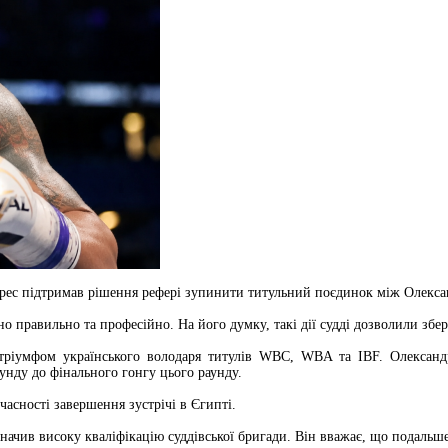
арес підтримав рішення рефері зупинити титульний поєдинок між Олекса
 правильно та професійно. На його думку, такі дії судді дозволили збер
тріумфом українського володаря титулів WBC, WBA та IBF. Олександ
унду до фінального гонгу цього раунду.
асності завершення зустрічі в Єгипті.
значив високу кваліфікацію суддівської бригади. Він вважає, що подальш