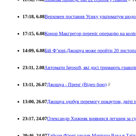
17:18, 6.08
Верховен поставив Усику ультиматум щодо
17:15, 6.08
Конор Макгрегор переніс операцію на колін
14:09, 6.08
Бій Ф’юрі-Джошуа може пройти 20 листоп
23:11, 2.08
Автомати Igrosoft, які досі тримають гравц
13:11, 26.07
Джошуа - Пренг (Відео бою)
//
13:00, 26.07
Джошуа здобув перемогу нокаутом, двічі 
23:17, 24.07
Олександр Хижняк виявився легшим за с
20:46, 24.07
Тайсон Ф'юрі здолав Маріуша Ваха в Таїл