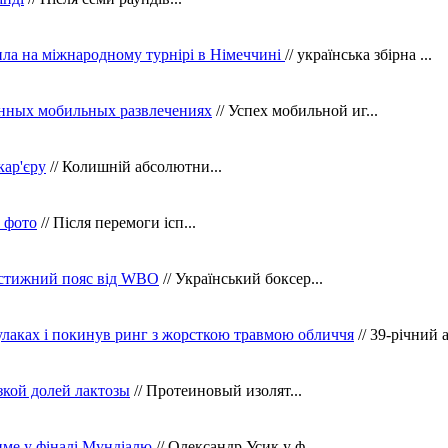
ила на міжнародному турнірі в Німеччині
// українська збірна ...
нных мобильных развлечениях
// Успех мобильной иг...
кар'єру
// Колишній абсолютни...
в фото
// Після перемоги ісп...
рестижний пояс від WBO
// Український боксер...
кулаках і покинув ринг з жорсткою травмою обличчя
// 39-річний 
зкой долей лактозы
// Протеиновый изолят...
тиме у фіналі Мундіалю
// Олександр Усик у ф...