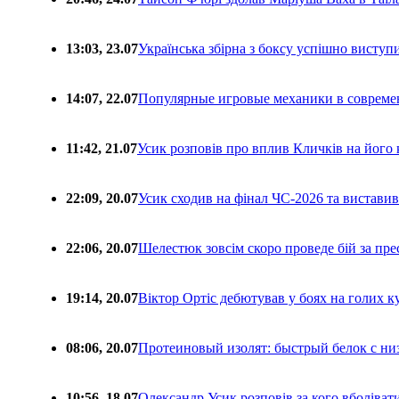
13:03, 23.07
Українська збірна з боксу успішно виступ
14:07, 22.07
Популярные игровые механики в совреме
11:42, 21.07
Усик розповів про вплив Кличків на його 
22:09, 20.07
Усик сходив на фінал ЧС-2026 та вистави
22:06, 20.07
Шелестюк зовсім скоро проведе бій за п
19:14, 20.07
Віктор Ортіс дебютував у боях на голих 
08:06, 20.07
Протеиновый изолят: быстрый белок с ни
10:56, 18.07
Олександр Усик розповів за кого вболіва