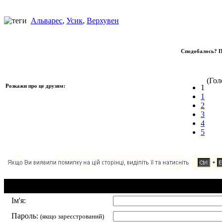
Альварес
,
Усик
,
Верхувен
Сподобалось? П
(Голо
Розкажи про це друзям:
1
1
2
3
4
5
Додавання коментаря:
Ім'я:
Пароль:
(якщо зареєстрований)