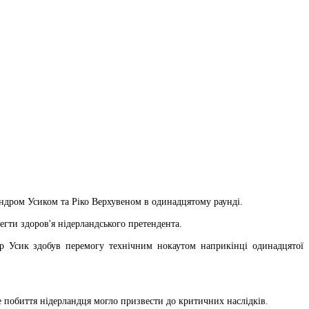
ндром Усиком та Ріко Верхувеном в одинадцятому раунді.
егти здоров'я нідерландського претендента.
р Усик здобув перемогу технічним нокаутом наприкінці одинадцятої
е побиття нідерландця могло призвести до критичних наслідків.