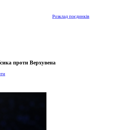
Розклад поєдинків
Усика проти Верхувена
ати