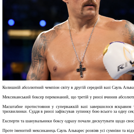
Колишній абсолютний чемпіон світу в другій середній вазі Сауль Альв
Мексиканський боксер переконаний, що третій у ринзі вчинив абсолютно
Масштабне протистояння у суперважкій вазі завершилося яскравим 
трихвилинки. Суддя в ринзі зафіксував зупинку бою всього за одну сек
Експерти та шанувальники боксу одразу почали дискутувати щодо своєч
Проте іменитий мексиканець Сауль Альварес розвіяв усі сумніви та від