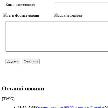
Email:
(обов'язково!)
теги форматування
додати смайли
Останні новини
[TWIG]
11:52, 7.08
Хижняк проведе бій 22 серпня у Львові
// У