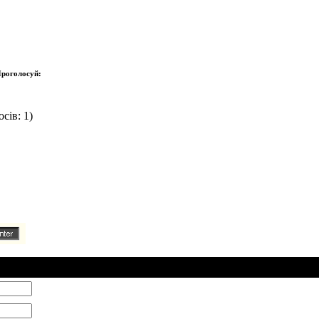
роголосуй:
сів: 1)