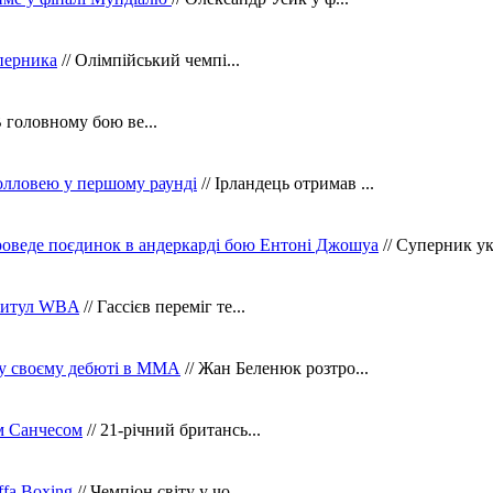
уперника
// Олімпійський чемпі...
В головному бою ве...
олловею у першому раунді
// Ірландець отримав ...
оведе поєдинок в андеркарді бою Ентоні Джошуа
// Суперник укр
 титул WBA
// Гассієв переміг те...
 у своєму дебюті в ММА
// Жан Беленюк розтро...
м Санчесом
// 21-річний британсь...
fa Boxing
// Чемпіон світу у чо...