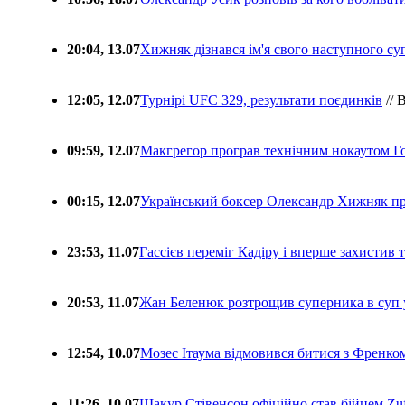
20:04, 13.07
Хижняк дізнався ім'я свого наступного с
12:05, 12.07
Турнірі UFC 329, результати поєдинків
// 
09:59, 12.07
Макгрегор програв технічним нокаутом Г
00:15, 12.07
Український боксер Олександр Хижняк пр
23:53, 11.07
Гассієв переміг Кадіру і вперше захистив
20:53, 11.07
Жан Беленюк розтрощив суперника в суп
12:54, 10.07
Мозес Ітаума відмовився битися з Френко
11:26, 10.07
Шакур Стівенсон офіційно став бійцем Zuf