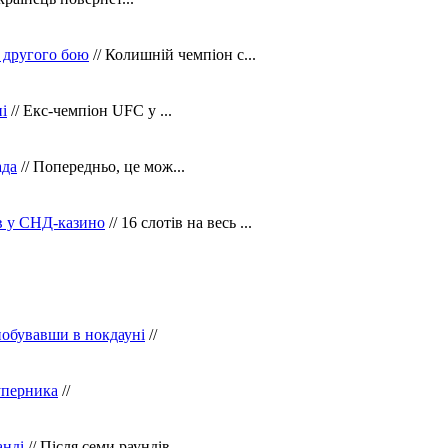
 другого бою
// Колишній чемпіон с...
і
// Екс-чемпіон UFC у ...
ада
// Попередньо, це мож...
ів у СНД-казино
// 16 слотів на весь ...
побувавши в нокдауні
//
уперника
//
анді
// Після семи раундів...