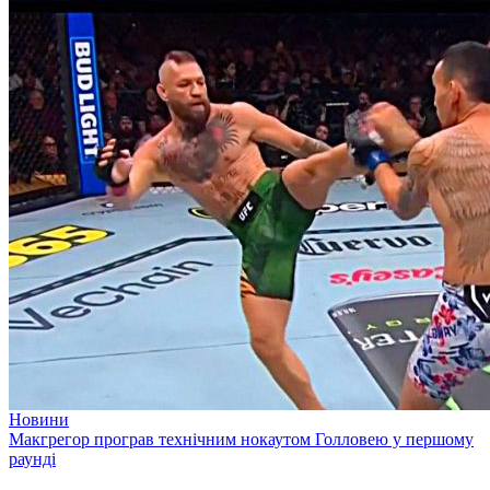
Новини
Макгрегор програв технічним нокаутом Голловею у першому
раунді