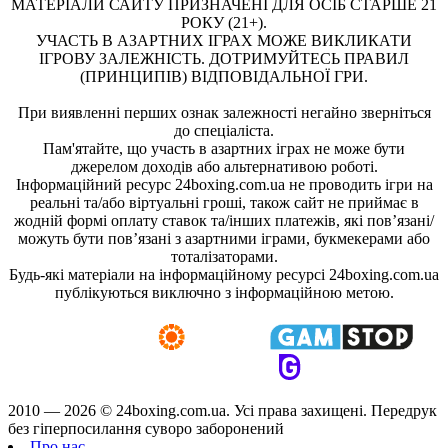
МАТЕРІАЛИ САЙТУ ПРИЗНАЧЕНІ ДЛЯ ОСІБ СТАРШЕ 21
РОКУ (21+).
УЧАСТЬ В АЗАРТНИХ ІГРАХ МОЖЕ ВИКЛИКАТИ
ІГРОВУ ЗАЛЕЖНІСТЬ. ДОТРИМУЙТЕСЬ ПРАВИЛ
(ПРИНЦИПІВ) ВІДПОВІДАЛЬНОЇ ГРИ.
При виявленні перших ознак залежності негайно зверніться
до спеціаліста.
Пам'ятайте, що участь в азартних іграх не може бути
джерелом доходів або альтернативою роботі.
Інформаційний ресурс 24boxing.com.ua не проводить ігри на
реальні та/або віртуальні гроші, також сайт не приймає в
жодній формі оплату ставок та/інших платежів, які пов’язані/
можуть бути пов’язані з азартними іграми, букмекерами або
тоталізаторами.
Будь-які матеріали на інформаційному ресурсі 24boxing.com.ua
публікуються виключно з інформаційною метою.
2010 — 2026 ©
24boxing.com.ua.
Усi права захищенi. Передрук
без гіперпосилання суворо заборонений
Про нас