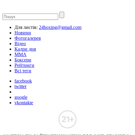
Для листів:
24boxing@gmail.com
Новини
Фотогалерея
Відео
Кадри дня
ММА
Боксери
Рейтинги
Всі теги
facebook
twitter
google
vkontakte