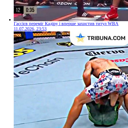
Гассієв переміг Кадіру і вперше захистив титул WBA
11.07.2026, 23:53