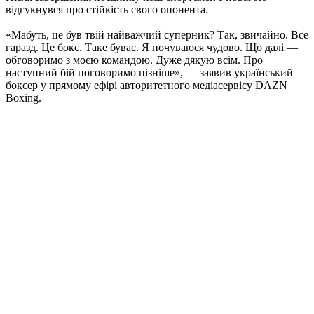
відгукнувся про стійкість свого опонента.
«Мабуть, це був твій найважчий суперник? Так, звичайно. Все
гаразд. Це бокс. Таке буває. Я почуваюся чудово. Що далі —
обговоримо з моєю командою. Дуже дякую всім. Про
наступний бій поговоримо пізніше», — заявив український
боксер у прямому ефірі авторитетного медіасервісу DAZN
Boxing.