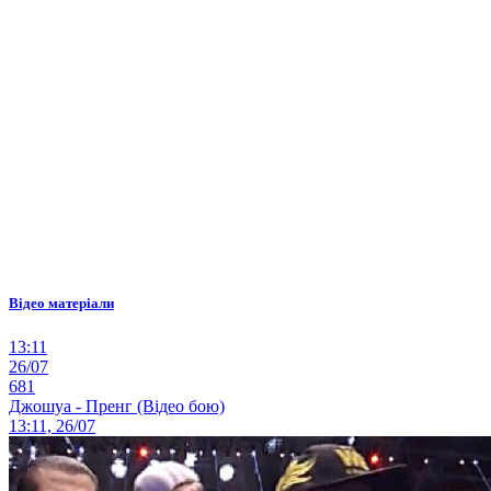
Відео матеріали
13:11
26/07
681
Джошуа - Пренг (Відео бою)
13:11, 26/07