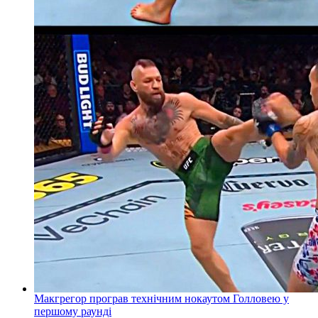
Макгрегор програв технічним нокаутом Голловею у
першому раунді