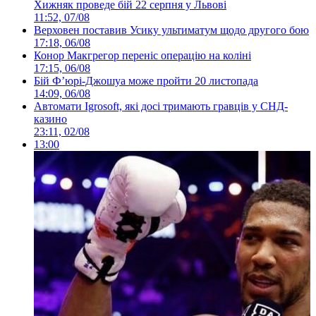
Хижняк проведе бій 22 серпня у Львові
11:52, 07/08
Верховен поставив Усику ультиматум щодо другого бою
17:18, 06/08
Конор Макгрегор переніс операцію на коліні
17:15, 06/08
Бій Ф’юрі-Джошуа може пройти 20 листопада
14:09, 06/08
Автомати Igrosoft, які досі тримають гравців у СНД-
казино
23:11, 02/08
13:00