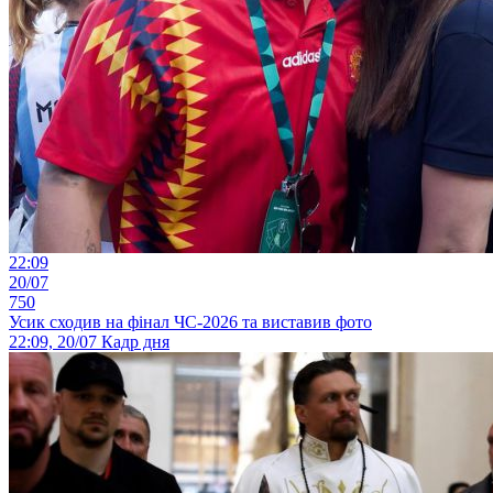
22:09
20/07
750
Усик сходив на фінал ЧС-2026 та виставив фото
22:09, 20/07
Кадр дня