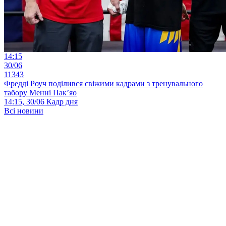
14:15
30/06
11343
Фредді Роуч поділився свіжими кадрами з тренувального
табору Менні Пак’яо
14:15, 30/06
Кадр дня
Всі новини