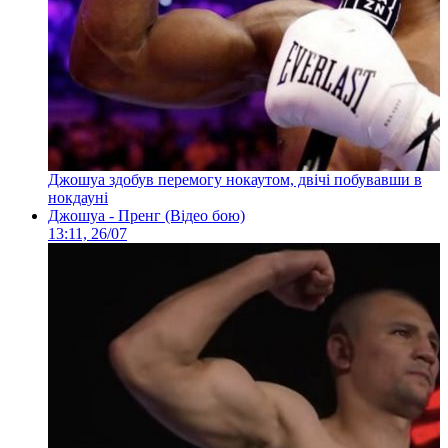
Джошуа здобув перемогу нокаутом, двічі побувавши в
нокдауні
Джошуа - Пренг (Відео бою)
13:11, 26/07