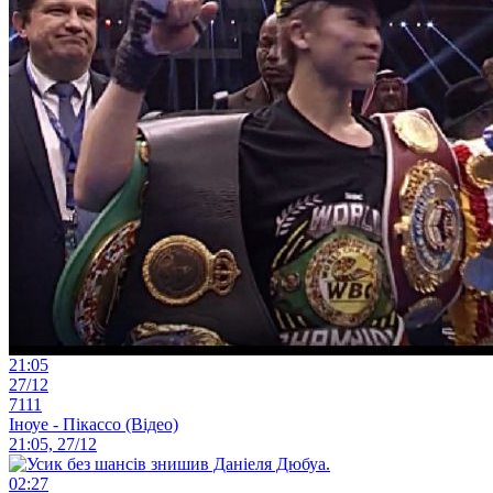
21:05
27/12
7111
Іноуе - Пікассо (Відео)
21:05, 27/12
02:27