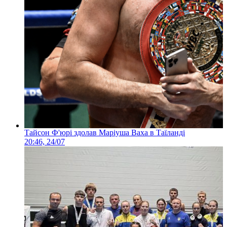
Тайсон Ф'юрі здолав Маріуша Ваха в Таїланді
20:46, 24/07