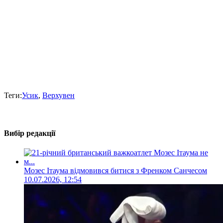
Теги:
Усик
,
Верхувен
Вибір редакції
Мозес Ітаума відмовився битися з Френком Санчесом
10.07.2026, 12:54