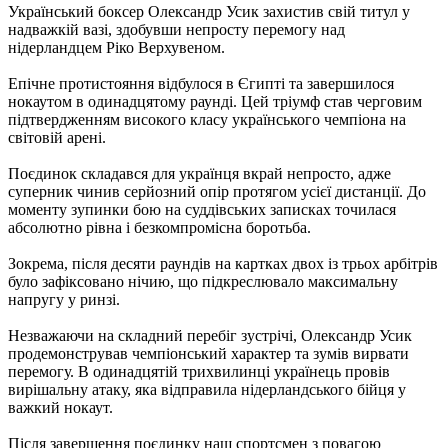
Український боксер Олександр Усик захистив свій титул у
надважкій вазі, здобувши непросту перемогу над
нідерландцем Ріко Верхувеном.
Епічне протистояння відбулося в Єгипті та завершилося
нокаутом в одинадцятому раунді. Цей тріумф став черговим
підтвердженням високого класу українського чемпіона на
світовій арені.
Поєдинок складався для українця вкрай непросто, адже
суперник чинив серйозний опір протягом усієї дистанції. До
моменту зупинки бою на суддівських записках точилася
абсолютно рівна і безкомпромісна боротьба.
Зокрема, після десяти раундів на картках двох із трьох арбітрів
було зафіксовано нічию, що підкреслювало максимальну
напругу у ринзі.
Незважаючи на складний перебіг зустрічі, Олександр Усик
продемонстрував чемпіонський характер та зумів вирвати
перемогу. В одинадцятій трихвилинці українець провів
вирішальну атаку, яка відправила нідерландського бійця у
важкий нокаут.
Після завершення поєдинку наш спортсмен з повагою