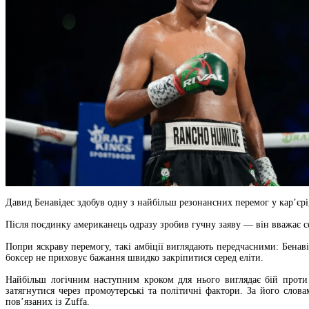
Давид Бенавідес здобув одну з найбільш резонансних перемог у кар’єрі
Після поєдинку американець одразу зробив гучну заяву — він вважає се
Попри яскраву перемогу, такі амбіції виглядають передчасними: Бенавід
боксер не приховує бажання швидко закріпитися серед еліти.
Найбільш логічним наступним кроком для нього виглядає бій проти
затягнутися через промоутерські та політичні фактори. За його сло
пов’язаних із Zuffa.