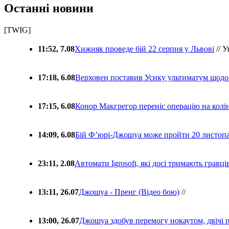
Останні новини
[TWIG]
11:52, 7.08
Хижняк проведе бій 22 серпня у Львові
// У
17:18, 6.08
Верховен поставив Усику ультиматум щодо
17:15, 6.08
Конор Макгрегор переніс операцію на колін
14:09, 6.08
Бій Ф’юрі-Джошуа може пройти 20 листоп
23:11, 2.08
Автомати Igrosoft, які досі тримають гравц
13:11, 26.07
Джошуа - Пренг (Відео бою)
//
13:00, 26.07
Джошуа здобув перемогу нокаутом, двічі 