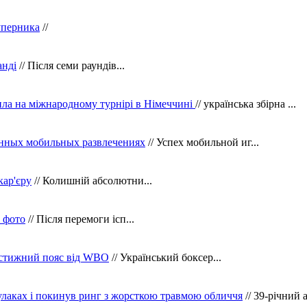
уперника
//
анді
// Після семи раундів...
ила на міжнародному турнірі в Німеччині
// українська збірна ...
нных мобильных развлечениях
// Успех мобильной иг...
кар'єру
// Колишній абсолютни...
в фото
// Після перемоги ісп...
рестижний пояс від WBO
// Український боксер...
кулаках і покинув ринг з жорсткою травмою обличчя
// 39-річний 