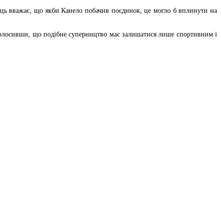
ць вважає, що якби Канело побачив поєдинок, це могло б вплинути на
голосивши, що подібне суперництво має залишатися лише спортивним і