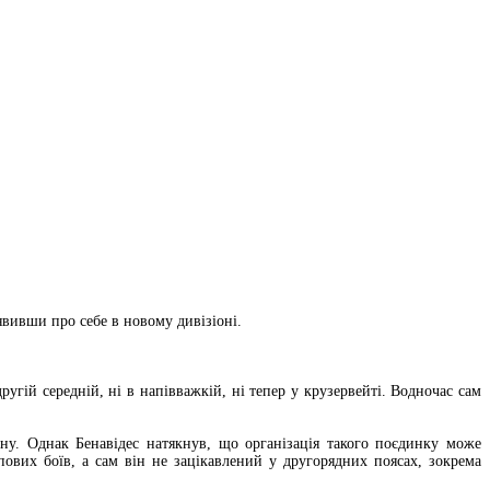
явивши про себе в новому дивізіоні.
ругій середній, ні в напівважкій, ні тепер у крузервейті. Водночас сам
у. Однак Бенавідес натякнув, що організація такого поєдинку може
ових боїв, а сам він не зацікавлений у другорядних поясах, зокрема