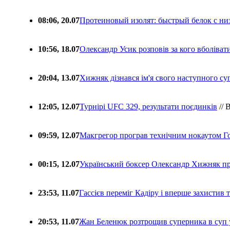
08:06, 20.07
Протеиновый изолят: быстрый белок с ни
10:56, 18.07
Олександр Усик розповів за кого вболіва
20:04, 13.07
Хижняк дізнався ім'я свого наступного с
12:05, 12.07
Турнірі UFC 329, результати поєдинків
// 
09:59, 12.07
Макгрегор програв технічним нокаутом Г
00:15, 12.07
Український боксер Олександр Хижняк пр
23:53, 11.07
Гассієв переміг Кадіру і вперше захистив
20:53, 11.07
Жан Беленюк розтрощив суперника в суп