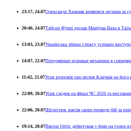
23:17, 24.07
Олександр Хижняк виявився легшим за с
20:46, 24.07
Тайсон Ф'юрі здолав Маріуша Ваха в Таїл
13:03, 23.07
Українська збірна з боксу успішно виступ
14:07, 22.07
Популярные игровые механики в совреме
11:42, 21.07
Усик розповів про вплив Кличків на його 
22:09, 20.07
Усик сходив на фінал ЧС-2026 та вистави
22:06, 20.07
Шелестюк зовсім скоро проведе бій за п
19:14, 20.07
Віктор Ортіс дебютував у боях на голих 