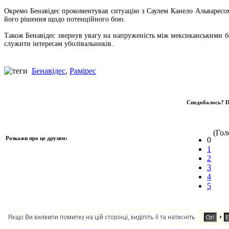
Окремо Бенавідес прокоментував ситуацію з Саулем Канело Альваресо
його рішення щодо потенційного бою.
Також Бенавідес звернув увагу на напруженість між мексиканськими 
служити інтересам уболівальників.
Бенавідес
,
Рамірес
Сподобалось? П
(Голо
Розкажи про це друзям:
0
1
2
3
4
5