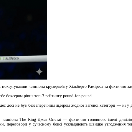
, нокаутувавши чемпіона крузервейту Хільберто Раміреса та фактично за
бе боксером рівня топ-3 рейтингу pound-for-pound.
ес досі не був беззаперечним лідером жодної вагової категорії — ні у д
 чемпіона The Ring Джея Опетаї — фактично головного імені дивізіон
вами, переговори у сучасному боксі ускладнюють швидке узгодження топ