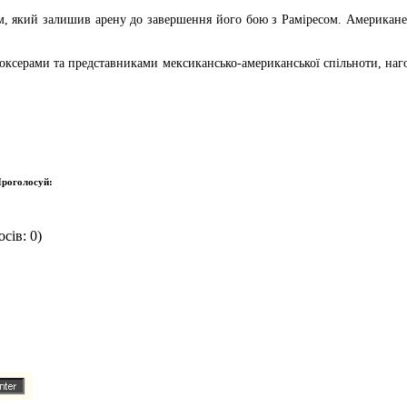
м, який залишив арену до завершення його бою з Раміресом. Американе
боксерами та представниками мексикансько-американської спільноти, на
роголосуй:
сів: 0)