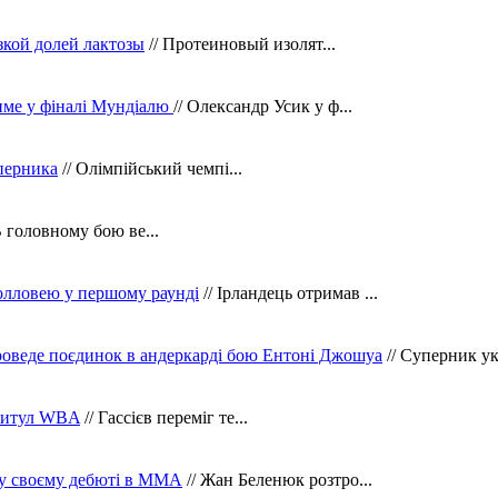
зкой долей лактозы
// Протеиновый изолят...
тиме у фіналі Мундіалю
// Олександр Усик у ф...
уперника
// Олімпійський чемпі...
В головному бою ве...
олловею у першому раунді
// Ірландець отримав ...
оведе поєдинок в андеркарді бою Ентоні Джошуа
// Суперник укр
 титул WBA
// Гассієв переміг те...
 у своєму дебюті в ММА
// Жан Беленюк розтро...