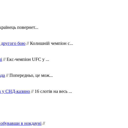
країнець повернет...
 другого бою
// Колишній чемпіон с...
і
// Екс-чемпіон UFC у ...
ада
// Попередньо, це мож...
ів у СНД-казино
// 16 слотів на весь ...
побувавши в нокдауні
//