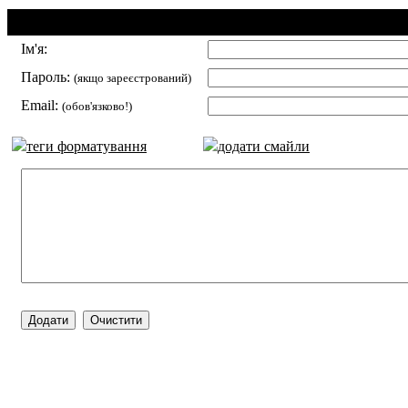
Додавання коментаря:
Ім'я:
Пароль:
(якщо зареєстрований)
Email:
(обов'язково!)
теги форматування
додати смайли