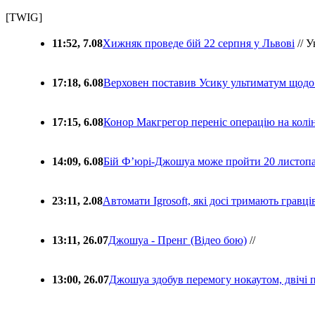
[TWIG]
11:52, 7.08
Хижняк проведе бій 22 серпня у Львові
// У
17:18, 6.08
Верховен поставив Усику ультиматум щодо
17:15, 6.08
Конор Макгрегор переніс операцію на колін
14:09, 6.08
Бій Ф’юрі-Джошуа може пройти 20 листоп
23:11, 2.08
Автомати Igrosoft, які досі тримають гравц
13:11, 26.07
Джошуа - Пренг (Відео бою)
//
13:00, 26.07
Джошуа здобув перемогу нокаутом, двічі 