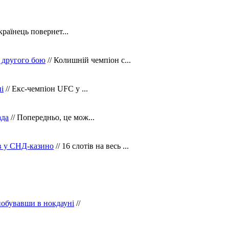
країнець повернет...
 другого бою
// Колишній чемпіон с...
і
// Екс-чемпіон UFC у ...
ада
// Попередньо, це мож...
ів у СНД-казино
// 16 слотів на весь ...
побувавши в нокдауні
//