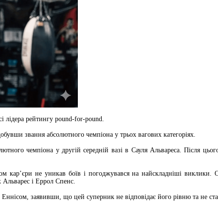
і лідера рейтингу pound-for-pound.
обувши звання абсолютного чемпіона у трьох вагових категоріях.
лютного чемпіона у другій середній вазі в Сауля Альвареса. Після цьо
м кар’єри не уникав боїв і погоджувався на найскладніші виклики. О
 Альварес і Еррол Спенс.
нісом, заявивши, що цей суперник не відповідає його рівню та не стан