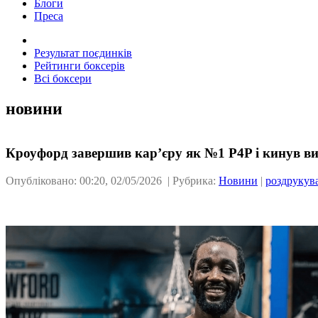
Блоги
Преса
Результат поєдинків
Рейтинги боксерів
Всі боксери
новини
Кроуфорд завершив кар’єру як №1 P4P і кинув 
Опубліковано: 00:20, 02/05/2026 | Рубрика:
Новини
|
роздрукув