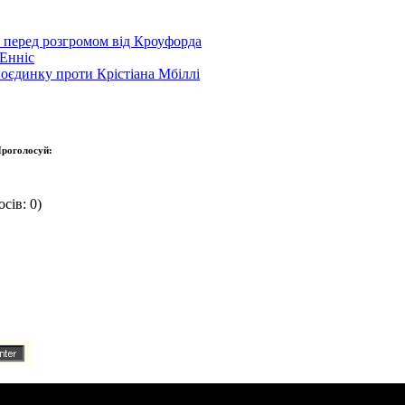
р перед розгромом від Кроуфорда
Енніс
оєдинку проти Крістіана Мбіллі
роголосуй:
сів: 0)