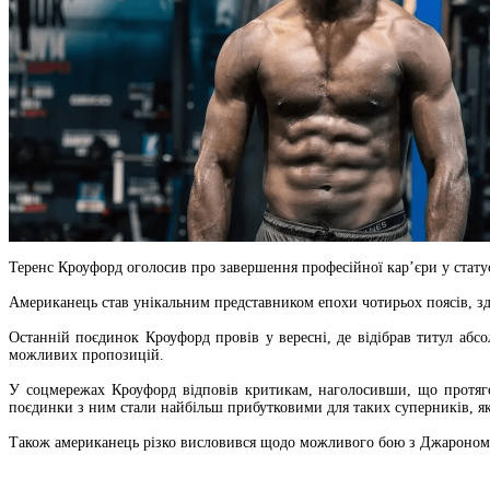
Теренс Кроуфорд оголосив про завершення професійної кар’єри у статус
Американець став унікальним представником епохи чотирьох поясів, зд
Останній поєдинок Кроуфорд провів у вересні, де відібрав титул абсо
можливих пропозицій.
У соцмережах Кроуфорд відповів критикам, наголосивши, що протяго
поєдинки з ним стали найбільш прибутковими для таких суперників, як
Також американець різко висловився щодо можливого бою з Джароном Ен