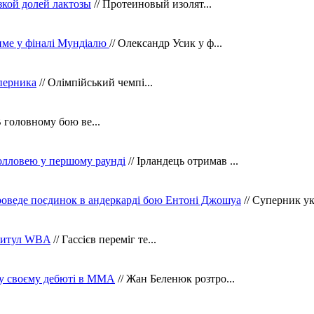
зкой долей лактозы
// Протеиновый изолят...
тиме у фіналі Мундіалю
// Олександр Усик у ф...
уперника
// Олімпійський чемпі...
В головному бою ве...
олловею у першому раунді
// Ірландець отримав ...
оведе поєдинок в андеркарді бою Ентоні Джошуа
// Суперник укр
 титул WBA
// Гассієв переміг те...
 у своєму дебюті в ММА
// Жан Беленюк розтро...