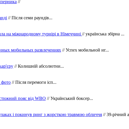
уперника
//
анді
// Після семи раундів...
ила на міжнародному турнірі в Німеччині
// українська збірна ...
нных мобильных развлечениях
// Успех мобильной иг...
кар'єру
// Колишній абсолютни...
в фото
// Після перемоги ісп...
рестижний пояс від WBO
// Український боксер...
кулаках і покинув ринг з жорсткою травмою обличчя
// 39-річний 