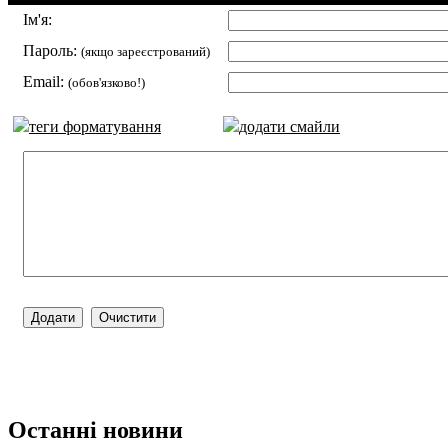
Ім'я:
Пароль:
(якщо зареєстрований)
Email:
(обов'язково!)
теги форматування
додати смайли
Останні новини