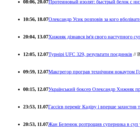
08:06, 20.07
Протеиновый изолят: быстрый белок с ни
10:56, 18.07
Олександр Усик розповів за кого вболіва
20:04, 13.07
Хижняк дізнався ім'я свого наступного с
12:05, 12.07
Турнірі UFC 329, результати поєдинків
// 
09:59, 12.07
Макгрегор програв технічним нокаутом Г
00:15, 12.07
Український боксер Олександр Хижняк пр
23:53, 11.07
Гассієв переміг Кадіру і вперше захистив
20:53, 11.07
Жан Беленюк розтрощив суперника в суп