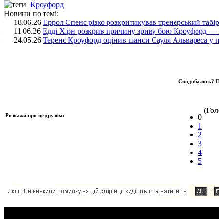
Кроуфорд
Новини по темі:
— 18.06.26
Еррол Спенс різко розкритикував тренерський табі
— 11.06.26
Едді Хірн розкрив причину зриву бою Кроуфорд — 
— 24.05.26
Теренс Кроуфорд оцінив шанси Сауля Альвареса у п
Сподобалось? П
(Голо
Розкажи про це друзям:
0
1
2
3
4
5
Додавання коментаря: