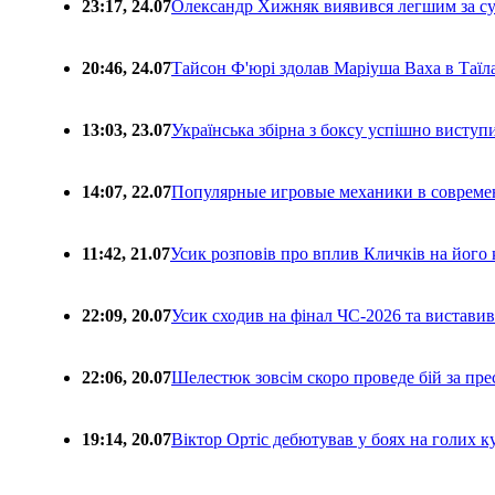
23:17, 24.07
Олександр Хижняк виявився легшим за с
20:46, 24.07
Тайсон Ф'юрі здолав Маріуша Ваха в Таїл
13:03, 23.07
Українська збірна з боксу успішно виступ
14:07, 22.07
Популярные игровые механики в совреме
11:42, 21.07
Усик розповів про вплив Кличків на його 
22:09, 20.07
Усик сходив на фінал ЧС-2026 та вистави
22:06, 20.07
Шелестюк зовсім скоро проведе бій за п
19:14, 20.07
Віктор Ортіс дебютував у боях на голих 