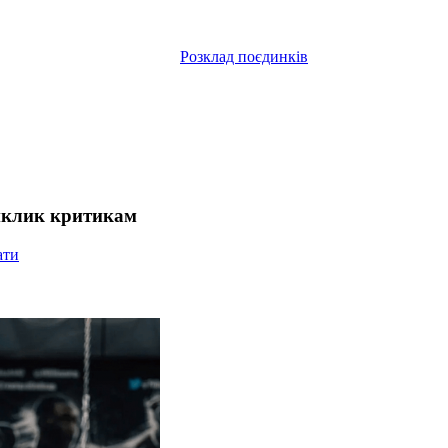
Розклад поєдинків
виклик критикам
ати