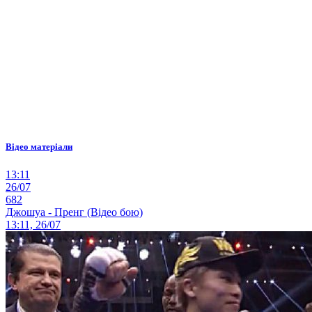
Відео матеріали
13:11
26/07
682
Джошуа - Пренг (Відео бою)
13:11, 26/07