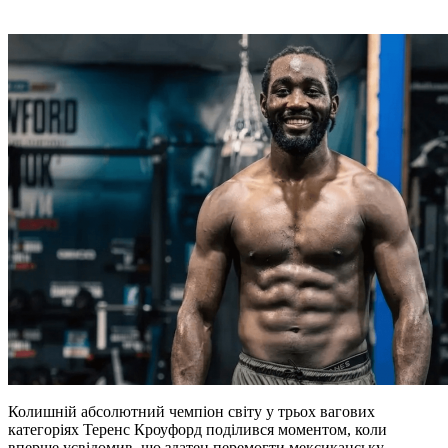
Колишній абсолютний чемпіон світу у трьох вагових
категоріях Теренс Кроуфорд поділився моментом, коли
вперше усвідомив, що здатен перемогти мексиканську