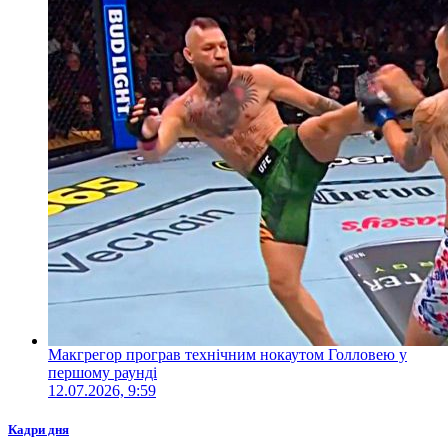
Макгрегор програв технічним нокаутом Голловею у
першому раунді
12.07.2026, 9:59
Кадри дня