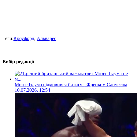
Теги:
Кроуфорд
,
Альварес
Вибір редакції
Мозес Ітаума відмовився битися з Френком Санчесом
10.07.2026, 12:54