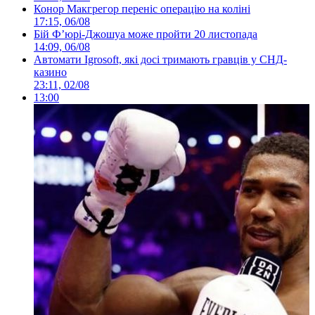
Конор Макгрегор переніс операцію на коліні
17:15, 06/08
Бій Ф’юрі-Джошуа може пройти 20 листопада
14:09, 06/08
Автомати Igrosoft, які досі тримають гравців у СНД-
казино
23:11, 02/08
13:00