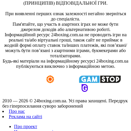
(ПРИНЦИПІВ) ВІДПОВІДАЛЬНОЇ ГРИ.
При виявленні перших ознак залежності негайно зверніться
до спеціаліста.
Пам'ятайте, що участь в азартних іграх не може бути
джерелом доходів або альтернативою роботі.
Інформаційний ресурс 24boxing.com.ua не проводить ігри на
реальні та/або віртуальні гроші, також сайт не приймає в
жодній формі оплату ставок та/інших платежів, які пов’язані/
можуть бути пов’язані з азартними іграми, букмекерами або
тоталізаторами.
Будь-які матеріали на інформаційному ресурсі 24boxing.com.ua
публікуються виключно з інформаційною метою.
2010 — 2026 ©
24boxing.com.ua.
Усi права захищенi. Передрук
без гіперпосилання суворо заборонений
Про нас
Реклама на сайті
Про проект