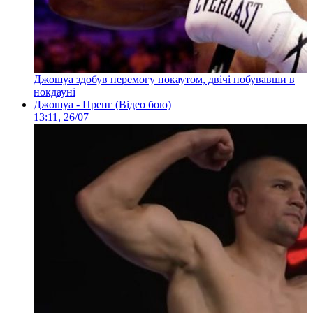
Джошуа здобув перемогу нокаутом, двічі побувавши в
нокдауні
Джошуа - Пренг (Відео бою)
13:11, 26/07