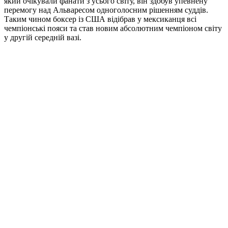
який очікували фанати з усього світу, він здобув упевнену
перемогу над Альваресом одноголосним рішенням суддів.
Таким чином боксер із США відібрав у мексиканця всі
чемпіонські пояси та став новим абсолютним чемпіоном світу
у другій середній вазі.