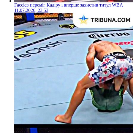
Гассієв переміг Кадіру і вперше захистив титул WBA
11.07.2026, 23:53