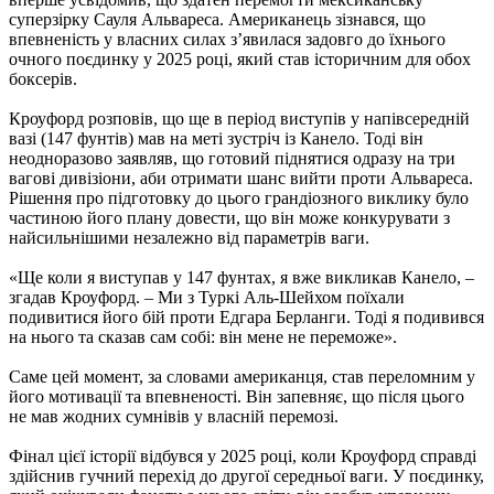
суперзірку Сауля Альвареса. Американець зізнався, що
впевненість у власних силах з’явилася задовго до їхнього
очного поєдинку у 2025 році, який став історичним для обох
боксерів.
Кроуфорд розповів, що ще в період виступів у напівсередній
вазі (147 фунтів) мав на меті зустріч із Канело. Тоді він
неодноразово заявляв, що готовий піднятися одразу на три
вагові дивізіони, аби отримати шанс вийти проти Альвареса.
Рішення про підготовку до цього грандіозного виклику було
частиною його плану довести, що він може конкурувати з
найсильнішими незалежно від параметрів ваги.
«Ще коли я виступав у 147 фунтах, я вже викликав Канело, –
згадав Кроуфорд. – Ми з Туркі Аль-Шейхом поїхали
подивитися його бій проти Едгара Берланги. Тоді я подивився
на нього та сказав сам собі: він мене не переможе».
Саме цей момент, за словами американця, став переломним у
його мотивації та впевненості. Він запевняє, що після цього
не мав жодних сумнівів у власній перемозі.
Фінал цієї історії відбувся у 2025 році, коли Кроуфорд справді
здійснив гучний перехід до другої середньої ваги. У поєдинку,