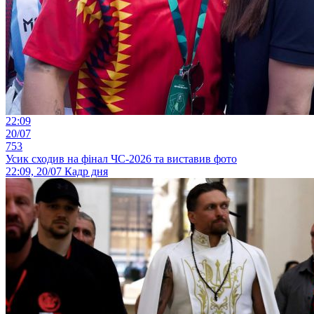
22:09
20/07
753
Усик сходив на фінал ЧС-2026 та виставив фото
22:09, 20/07
Кадр дня