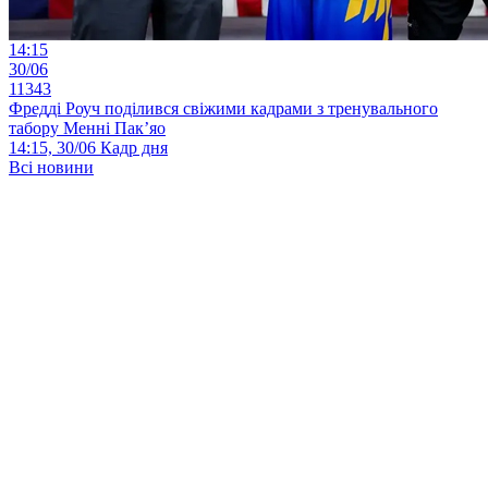
14:15
30/06
11343
Фредді Роуч поділився свіжими кадрами з тренувального
табору Менні Пак’яо
14:15, 30/06
Кадр дня
Всі новини