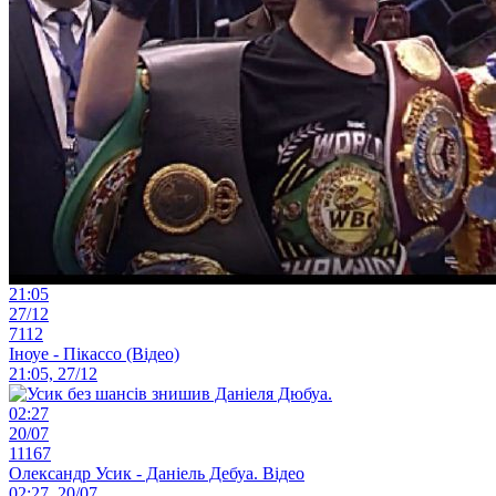
21:05
27/12
7112
Іноуе - Пікассо (Відео)
21:05, 27/12
02:27
20/07
11167
Олександр Усик - Даніель Дебуа. Відео
02:27, 20/07