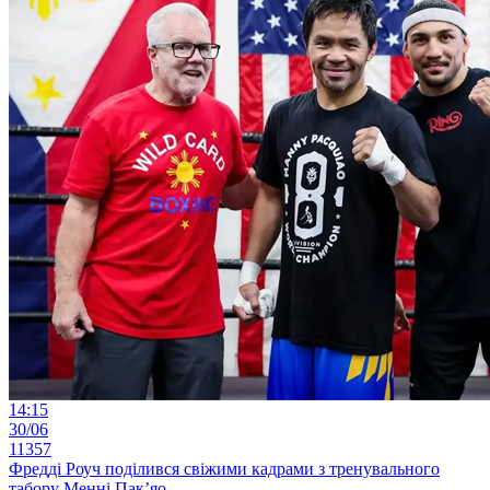
14:15
30/06
11357
Фредді Роуч поділився свіжими кадрами з тренувального
табору Менні Пак’яо