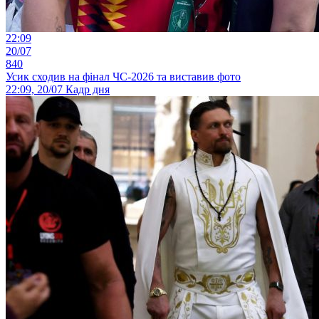
22:09
20/07
840
Усик сходив на фінал ЧС-2026 та виставив фото
22:09, 20/07
Кадр дня