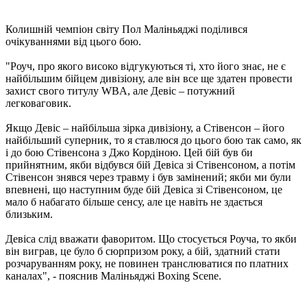
Колишній чемпіон світу Пол Маліньяджі поділився
очікуваннями від цього бою.
"Роуч, про якого високо відгукуються ті, хто його знає, не є
найбільшим бійцем дивізіону, але він все ще здатен провести
захист свого титулу WBA, але Девіс – потужний
легковаговик.
Якщо Девіс – найбільша зірка дивізіону, а Стівенсон – його
найбільший суперник, то я ставлюся до цього бою так само, як
і до бою Стівенсона з Джо Кордіною. Цей бій був би
прийнятним, якби відбувся бій Девіса зі Стівенсоном, а потім
Стівенсон знявся через травму і був замінений; якби ми були
впевнені, що наступним буде бій Девіса зі Стівенсоном, це
мало б набагато більше сенсу, але це навіть не здається
близьким.
Девіса слід вважати фаворитом. Що стосується Роуча, то якби
він виграв, це було б сюрпризом року, а бій, здатний стати
розчаруванням року, не повинен транслюватися по платних
каналах", - пояснив Маліньяджі Boxing Scene.