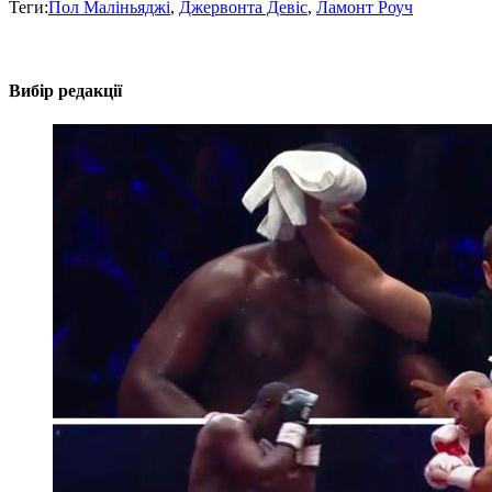
Теги:
Пол Маліньяджі
,
Джервонта Девіс
,
Ламонт Роуч
Вибір редакції