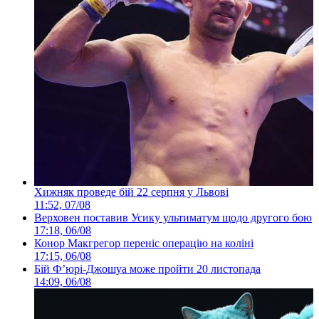
Хижняк проведе бій 22 серпня у Львові
11:52, 07/08
Верховен поставив Усику ультиматум щодо другого бою
17:18, 06/08
Конор Макгрегор переніс операцію на коліні
17:15, 06/08
Бій Ф’юрі-Джошуа може пройти 20 листопада
14:09, 06/08