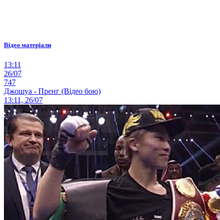
Відео матеріали
13:11
26/07
747
Джошуа - Пренг (Відео бою)
13:11, 26/07