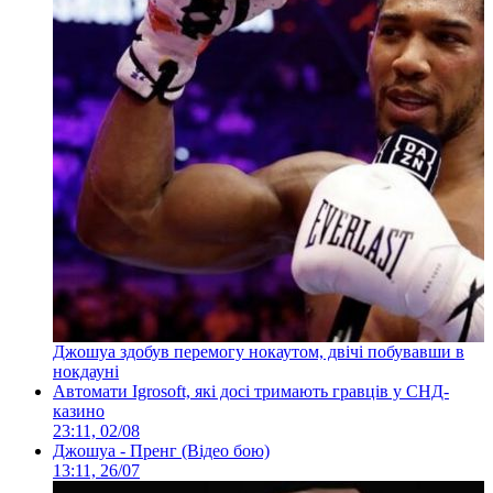
Джошуа здобув перемогу нокаутом, двічі побувавши в
нокдауні
Автомати Igrosoft, які досі тримають гравців у СНД-
казино
23:11, 02/08
Джошуа - Пренг (Відео бою)
13:11, 26/07