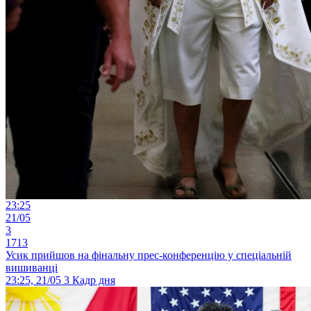
23:25
21/05
3
1713
Усик прийшов на фінальну прес-конференцію у спеціальній
вишиванці
23:25, 21/05
3
Кадр дня