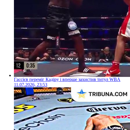
Гассієв переміг Кадіру і вперше захистив титул WBA
11.07.2026, 23:53