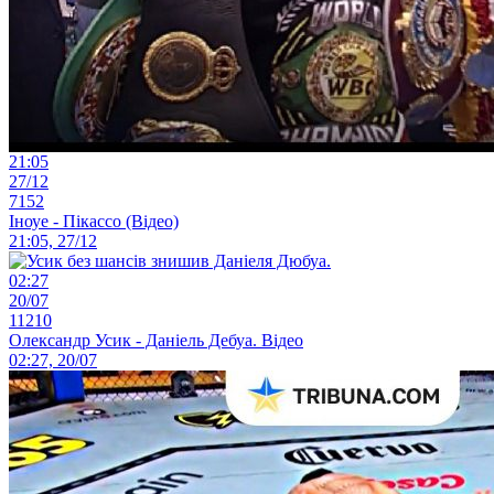
21:05
27/12
7152
Іноуе - Пікассо (Відео)
21:05, 27/12
02:27
20/07
11210
Олександр Усик - Даніель Дебуа. Відео
02:27, 20/07