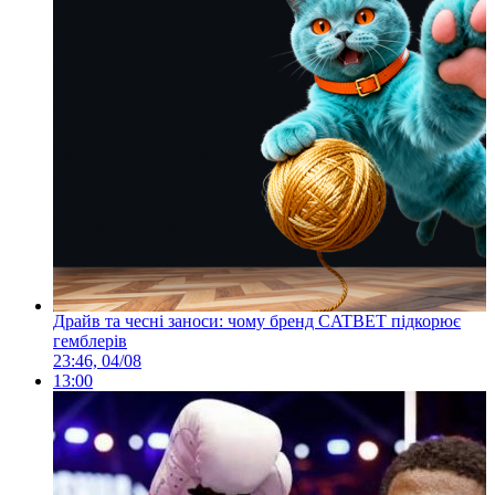
Драйв та чесні заноси: чому бренд CATBET підкорює
гемблерів
23:46, 04/08
13:00