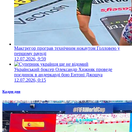
Макгрегор програв технічним нокаутом Голловею у
першому раунді
12.07.2026, 9:59
Український боксер Олександр Хижняк проведе
поєдинок в андеркарді бою Ентоні Джошуа
12.07.2026, 0:15
Кадри дня