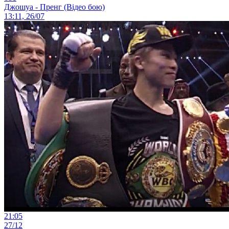
Джошуа - Пренг (Відео бою)
13:11, 26/07
21:05
27/12