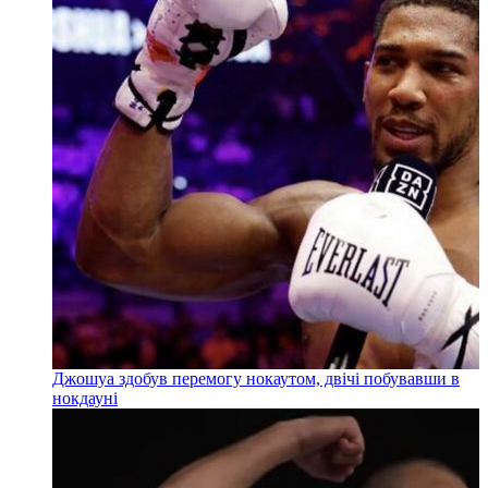
Джошуа здобув перемогу нокаутом, двічі побувавши в
нокдауні