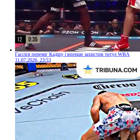
Гассієв переміг Кадіру і вперше захистив титул WBA
11.07.2026, 23:53