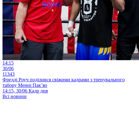
14:15
30/06
11343
Фредді Роуч поділився свіжими кадрами з тренувального
табору Менні Пак’яо
14:15, 30/06
Кадр дня
Всі новини