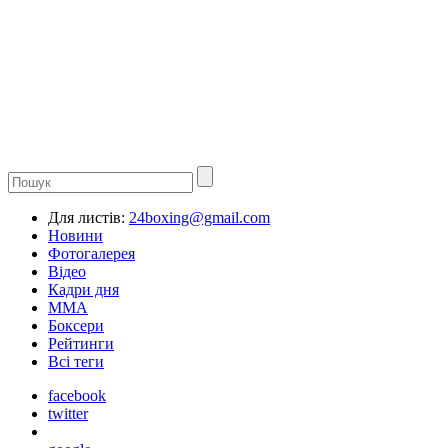
Для листів:
24boxing@gmail.com
Новини
Фотогалерея
Відео
Кадри дня
ММА
Боксери
Рейтинги
Всі теги
facebook
twitter