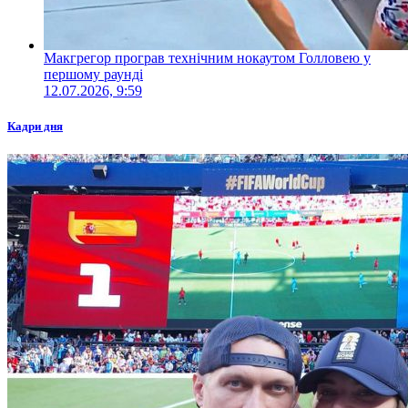
Макгрегор програв технічним нокаутом Голловею у
першому раунді
12.07.2026, 9:59
Кадри дня