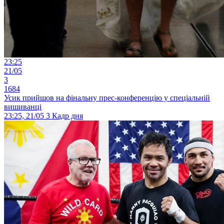
23:25
21/05
3
1684
Усик прийшов на фінальну прес-конференцію у спеціальній
вишиванці
23:25, 21/05
3
Кадр дня