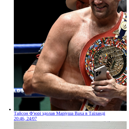
Тайсон Ф'юрі здолав Маріуша Ваха в Таїланді
20:46, 24/07