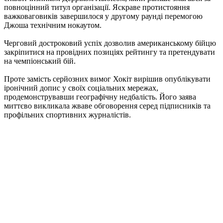
повноцінний титул організації. Яскраве протистояння
важковаговиків завершилося у другому раунді перемогою
Джоша технічним нокаутом.
Черговий достроковий успіх дозволив американському бійцю
закріпитися на провідних позиціях рейтингу та претендувати
на чемпіонський бій.
Проте замість серйозних вимог Хокіт вирішив опублікувати
іронічний допис у своїх соціальних мережах,
продемонструвавши географічну недбалість. Його заява
миттєво викликала жваве обговорення серед підписників та
профільних спортивних журналістів.