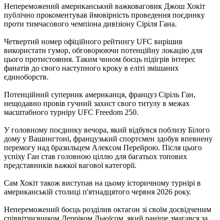
Непереможений американський важковаговик Джош Хокіт
публічно прокоментував ймовірність проведення поєдинку
проти тимчасового чемпіона дивізіону Сіріля Гана.
Четвертий номер офіційного рейтингу UFC вирішив
використати гумор, обговорюючи потенційну локацію для
цього протистояння. Таким чином боєць підігрів інтерес
фанатів до свого наступного кроку в еліті змішаних
єдиноборств.
Потенційний суперник американця, француз Сіріль Ган,
нещодавно провів гучний захист свого титулу в межах
масштабного турніру UFC Freedom 250.
У головному поєдинку вечора, який відбувся поблизу Білого
дому у Вашингтоні, французький спортсмен здобув впевнену
перемогу над бразильцем Алексом Перейрою. Після цього
успіху Ган став головною ціллю для багатьох топових
представників важкої вагової категорії.
Сам Хокіт також виступав на цьому історичному турнірі в
американській столиці п'ятнадцятого червня 2026 року.
Непереможений боєць розділив октагон зі своїм досвідченим
співвітчизником Дерріком Льюїсом, який раніше змагався за