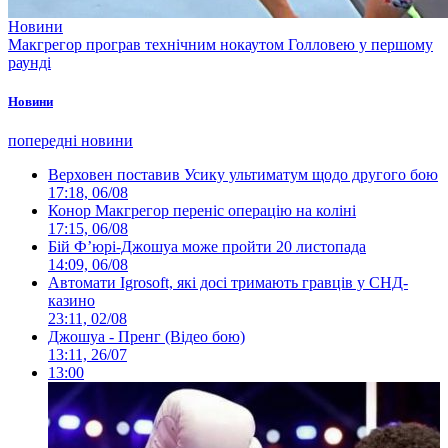
Новини
Макгрегор програв технічним нокаутом Голловею у першому
раунді
Новини
попередні новини
Верховен поставив Усику ультиматум щодо другого бою
17:18, 06/08
Конор Макгрегор переніс операцію на коліні
17:15, 06/08
Бій Ф’юрі-Джошуа може пройти 20 листопада
14:09, 06/08
Автомати Igrosoft, які досі тримають гравців у СНД-
казино
23:11, 02/08
Джошуа - Пренг (Відео бою)
13:11, 26/07
13:00