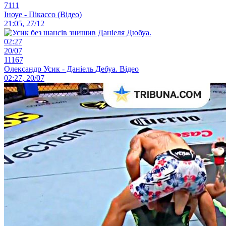
7111
Іноуе - Пікассо (Відео)
21:05, 27/12
02:27
20/07
11167
Олександр Усик - Даніель Дебуа. Відео
02:27, 20/07