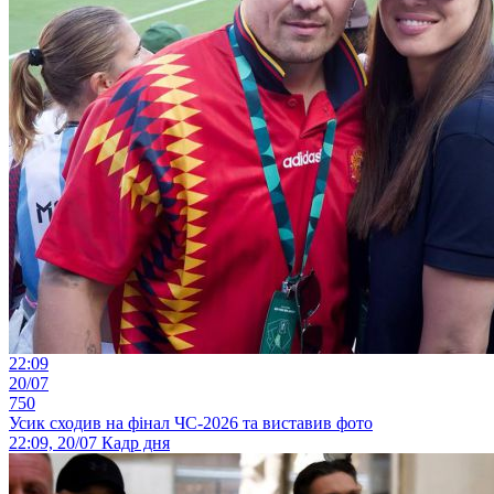
22:09
20/07
750
Усик сходив на фінал ЧС-2026 та виставив фото
22:09, 20/07
Кадр дня