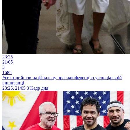
23:25
21/05
3
1685
Усик прийшов на фінальну прес-конференцію у спеціальній
вишиванці
23:25, 21/05
3
Кадр дня