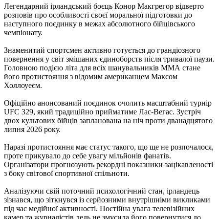
Легендарний ірландський боєць Конор Макгрегор відверто
розповів про особливості своєї моральної підготовки до
наступного поєдинку в межах абсолютного бійцівського
чемпіонату.
Знаменитий спортсмен активно готується до грандіозного
повернення у світ змішаних єдиноборств після тривалої паузи.
Головною подією літа для всіх шанувальників ММА стане
його протистояння з відомим американцем Максом
Холлоуеєм.
Офіційно анонсований поєдинок очолить масштабний турнір
UFC 329, який традиційно прийматиме Лас-Вегас. Зустріч
двох культових бійців запланована на ніч проти дванадцятого
липня 2026 року.
Наразі протистояння має статус такого, що ще не розпочалося,
проте прикувало до себе увагу мільйонів фанатів.
Організатори прогнозують рекордні показники зацікавленості
з боку світової спортивної спільноти.
Аналізуючи свій поточний психологічний стан, ірландець
зізнався, що зіткнувся із серйозними внутрішніми викликами
під час медійної активності. Постійна увага телевізійних
камер та журналістів ледь не змусила його повернутися до