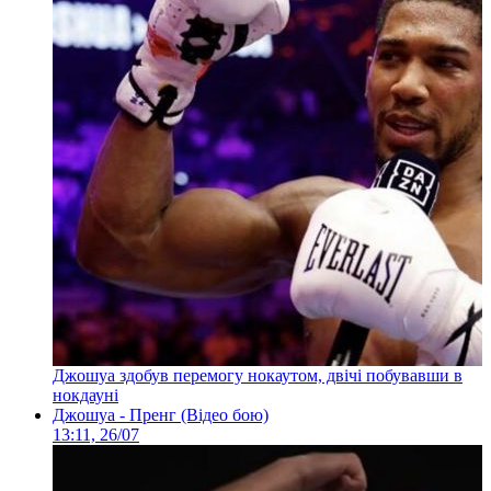
Джошуа здобув перемогу нокаутом, двічі побувавши в
нокдауні
Джошуа - Пренг (Відео бою)
13:11, 26/07