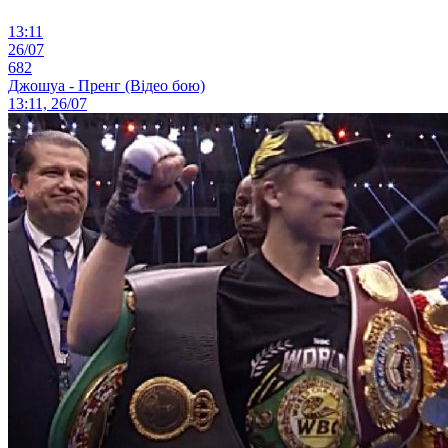
13:11
26/07
682
Джошуа - Пренг (Відео бою)
13:11, 26/07