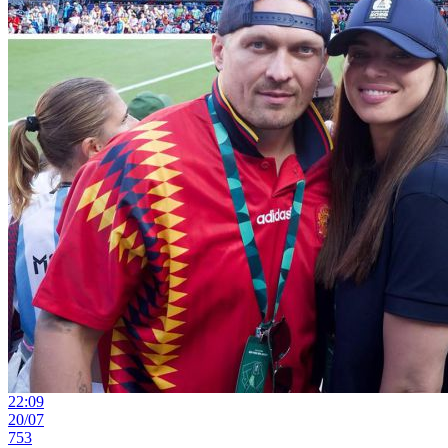
22:09
20/07
753