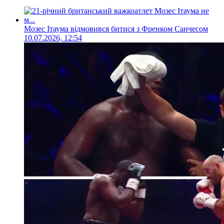
Мозес Ітаума відмовився битися з Френком Санчесом
10.07.2026, 12:54