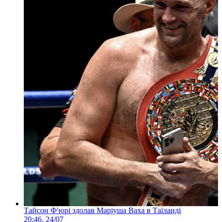
Тайсон Ф'юрі здолав Маріуша Ваха в Таїланді
20:46, 24/07