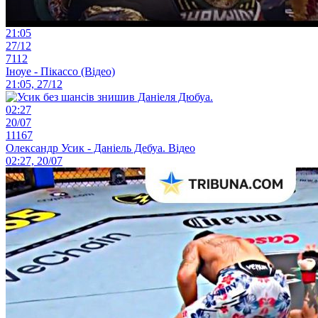
21:05
27/12
7112
Іноуе - Пікассо (Відео)
21:05, 27/12
02:27
20/07
11167
Олександр Усик - Даніель Дебуа. Відео
02:27, 20/07