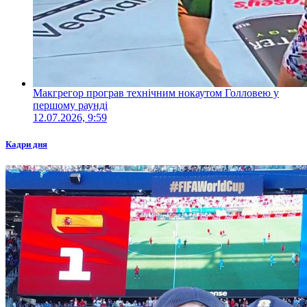
Макгрегор програв технічним нокаутом Голловею у
першому раунді
12.07.2026, 9:59
Кадри дня