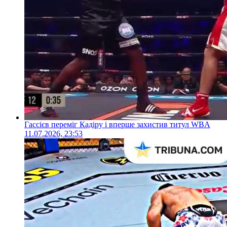
Гассієв переміг Кадіру і вперше захистив титул WBA
11.07.2026, 23:53