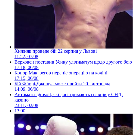
Хижняк проведе бій 22 серпня у Львові
11:52, 07/08
Верховен поставив Усику ультиматум щодо другого бою
17:18, 06/08
Конор Макгрегор переніс операцію на коліні
17:15, 06/08
Бій Ф’юрі-Джошуа може пройти 20 листопада
14:09, 06/08
Автомати Igrosoft, які досі тримають гравців у СНД-
казино
23:11, 02/08
13:00