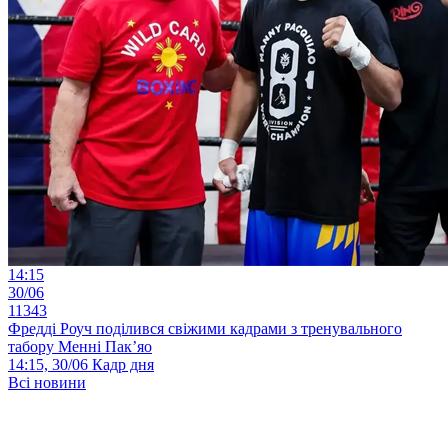
14:15
30/06
11343
Фредді Роуч поділився свіжими кадрами з тренувального
табору Менні Пак’яо
14:15, 30/06
Кадр дня
Всі новини