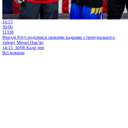
14:15
30/06
11338
Фредді Роуч поділився свіжими кадрами з тренувального
табору Менні Пак’яо
14:15, 30/06
Кадр дня
Всі новини