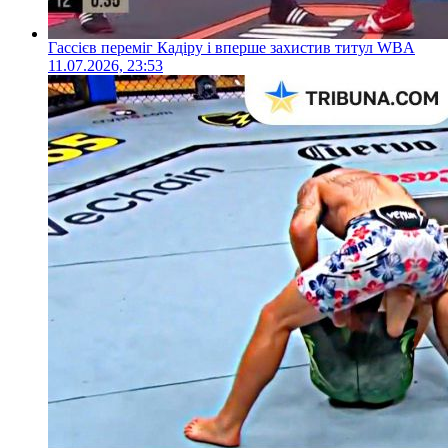
Гассієв переміг Кадіру і вперше захистив титул WBA
11.07.2026, 23:53