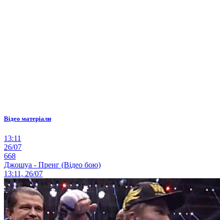
Відео матеріали
13:11
26/07
668
Джошуа - Пренг (Відео бою)
13:11, 26/07