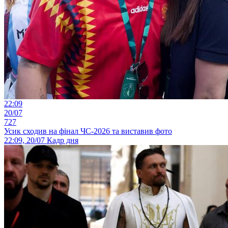
22:09
20/07
727
Усик сходив на фінал ЧС-2026 та виставив фото
22:09, 20/07
Кадр дня