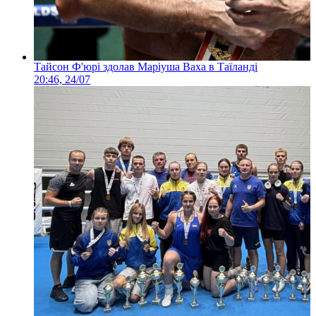
Тайсон Ф'юрі здолав Маріуша Ваха в Таїланді
20:46, 24/07