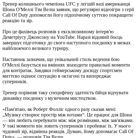
Тренер колишнього чемпіона UFC у легшій вазі американця
Шона О'Меллі Тім Велш заявив, що регулярні відеоігри з серії
Call Of Duty допомогли його підопічному суттєво покращити
реакцію та зір.
Про це фахівець розповів у ексклюзивному інтерв'ю
Деметріусу Джонсону на YouTube. Наразі відомий боєць
завершує підготовку до свого наступного поєдинку в межах
найближчого великого турніру.
Наставник зазначив, що унікальний стиль ведення бою
О'Меллі базується на вміннях знаходити правильні моменти
для контратак. Завдяки геймерському досвіду спортсмен
миттєво оцінює ситуацію в октагоні та випереджає
суперників.
Тренер порівняв таку специфічну здатність бійця відчувати
динаміку поєдинку з музичним мистецтвом.
«Пам'ятаю, як Роберт Фолліс одного разу сказав мені:
„Музику створює простір між нотами“. Це працює для Шона
— він любить перебувати між: між розмінами, між зав'язками.
У такі моменти він ловить суперників і пробиває їх. У нього
чудовий зір, відмінна реакція. Думаю, йому допомагає Call Of
Duty», — розповів Тім Велш.