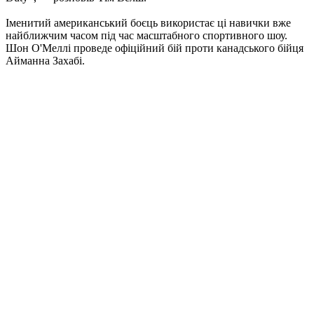
Іменитий американський боєць використає ці навички вже
найближчим часом під час масштабного спортивного шоу.
Шон О'Меллі проведе офіційний бій проти канадського бійця
Айманна Захабі.