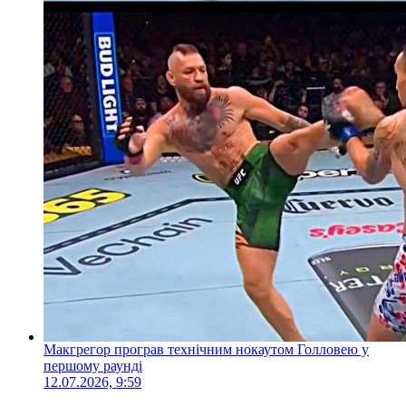
Макгрегор програв технічним нокаутом Голловею у
першому раунді
12.07.2026, 9:59