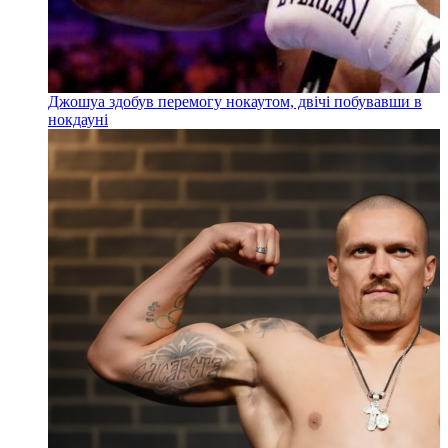
Джошуа здобув перемогу нокаутом, двічі побувавши в
нокдауні