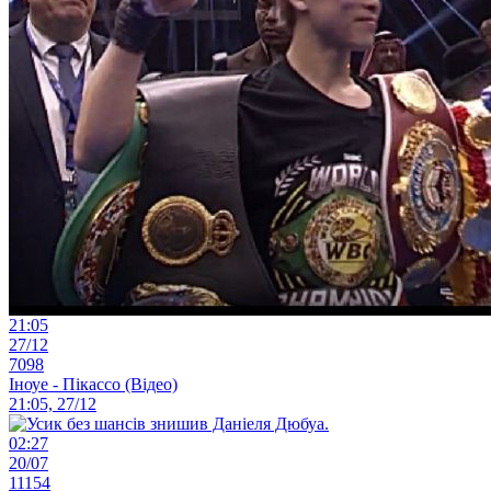
21:05
27/12
7098
Іноуе - Пікассо (Відео)
21:05, 27/12
02:27
20/07
11154