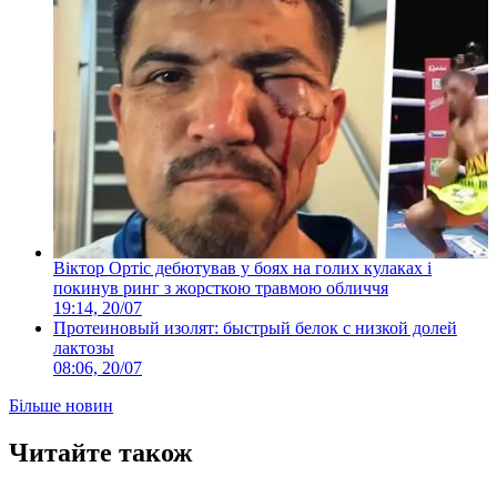
Віктор Ортіс дебютував у боях на голих кулаках і
покинув ринг з жорсткою травмою обличчя
19:14, 20/07
Протеиновый изолят: быстрый белок с низкой долей
лактозы
08:06, 20/07
Більше новин
Читайте також