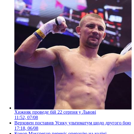
Хижняк проведе бій 22 серпня у Львові
11:52, 07/08
Верховен поставив Усику ультиматум щодо другого бою
17:18, 06/08
Конор Макгрегор переніс операцію на коліні