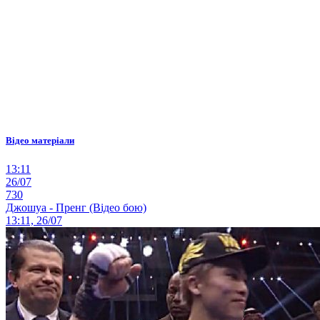
Відео матеріали
13:11
26/07
730
Джошуа - Пренг (Відео бою)
13:11, 26/07