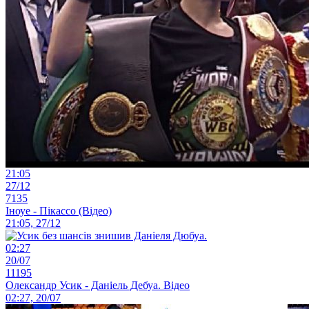
21:05
27/12
7135
Іноуе - Пікассо (Відео)
21:05, 27/12
02:27
20/07
11195
Олександр Усик - Даніель Дебуа. Відео
02:27, 20/07