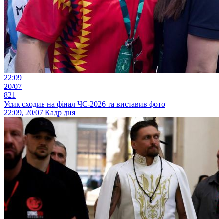
22:09
20/07
821
Усик сходив на фінал ЧС-2026 та виставив фото
22:09, 20/07
Кадр дня