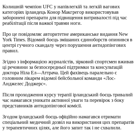
Колишній чемпіон UFC у напівлегкій та легкій вагових
категоріях ірландець Конор Макгрегор використовував
заборонені препарати для підвищення витривалості під час
реабілітації після важкої травми ноги.
Про це повідомляє авторитетне американське видання New
York Times. Відомий боєць змішаних єдиноборств опинився в
центрі гучного скандалу через порушення антидопінгових
правил.
Згідно з інформацією журналістів, зірковий спортсмен вживав
ці речовини за безпосередньої підтримки та консультацій
доктора Ніла Ел—Аттрача. Цей фахівець паралельно є
головним лікарем відомої бейсбольної команди «Лос-
Анджелес Доджерс».
Після проходження курсу терапії ірландський боєць тривалий
час намагався уникати активної уваги та перевірок з боку
представників антидопінгової комісії.
Згодом ірландський боєць офіційно намагався отримати
спеціальний медичний дозвіл на використання цих препаратів
у терапевтичних цілях, але його запит так і не схвалили.