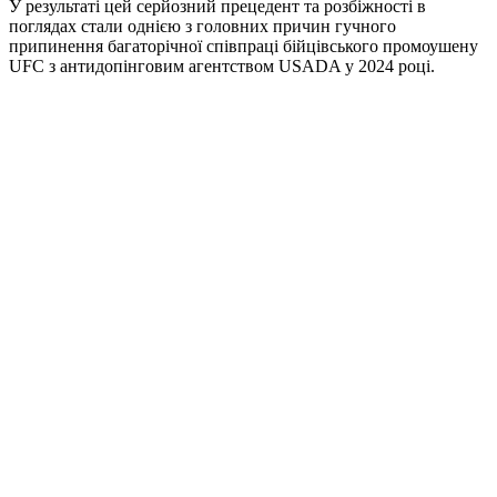
У результаті цей серйозний прецедент та розбіжності в
поглядах стали однією з головних причин гучного
припинення багаторічної співпраці бійцівського промоушену
UFC з антидопінговим агентством USADA у 2024 році.