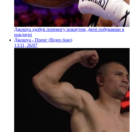
Джошуа здобув перемогу нокаутом, двічі побувавши в
нокдауні
Джошуа - Пренг (Відео бою)
13:11, 26/07