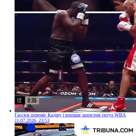
Гассієв переміг Кадіру і вперше захистив титул WBA
11.07.2026, 23:53