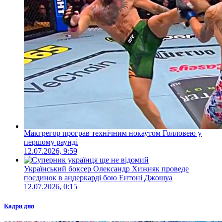
Макгрегор програв технічним нокаутом Голловею у
першому раунді
12.07.2026, 9:59
Український боксер Олександр Хижняк проведе
поєдинок в андеркарді бою Ентоні Джошуа
12.07.2026, 0:15
Кадри дня