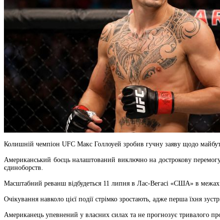
Колишній чемпіон UFC Макс Голлоуей зробив гучну заяву щодо майбут
Американський боєць налаштований виключно на дострокову перемогу т
єдиноборств.
Масштабний реванш відбудеться 11 липня в Лас-Вегасі «США» в межах т
Очікування навколо цієї події стрімко зростають, адже перша їхня зустрі
Американець упевнений у власних силах та не прогнозує тривалого пр