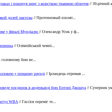
кулаках і покинув ринг з жорсткою травмою обличчя
// 39-річний 
зкой долей лактозы
// Протеиновый изолят...
тиме у фіналі Мундіалю
// Олександр Усик у ф...
уперника
// Олімпійський чемпі...
В головному бою ве...
олловею у першому раунді
// Ірландець отримав ...
оведе поєдинок в андеркарді бою Ентоні Джошуа
// Суперник укр
 титул WBA
// Гассієв переміг те...