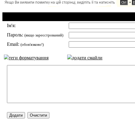
Додавання коментаря:
Ім'я:
Пароль:
(якщо зареєстрований)
Email:
(обов'язково!)
теги форматування
додати смайли