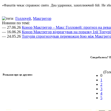
«Фанатів чекає справжнє свято. Два ударники, захоплюючий бій. Не зби
Голлоуей
,
Макгрегор
Новини по темі:
— 27.06.26
Конор Макгрегор – Макс Голловей: прогноз на рев
— 16.06.26
Конор Макгрегор відреагував на поразку Ілії Топурі
— 24.05.26
Топурія спрогнозував переможця бою між Макгрего
Сподобалось? П
(Голо
Розкажи про це друзям:
0
1
2
3
4
5