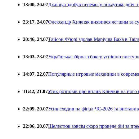
13:00, 26.07
Джошуа здобув перемогу нокаутом, двічі 
23:17, 24.07
Олександр Хижняк виявився легшим за с
20:46, 24.07
Тайсон Ф'юрі здолав Маріуша Ваха в Таїл
13:03, 23.07
Українська збірна з боксу успішно виступ
14:07, 22.07
Популярные игровые механики в совреме
11:42, 21.07
Усик розповів про вплив Кличків на його 
22:09, 20.07
Усик сходив на фінал ЧС-2026 та вистави
22:06, 20.07
Шелестюк зовсім скоро проведе бій за п