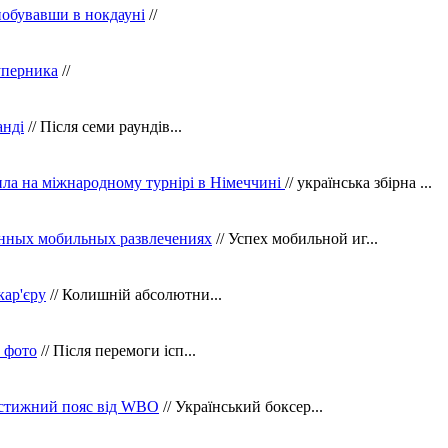
побувавши в нокдауні
//
уперника
//
анді
// Після семи раундів...
ила на міжнародному турнірі в Німеччині
// українська збірна ...
нных мобильных развлечениях
// Успех мобильной иг...
кар'єру
// Колишній абсолютни...
в фото
// Після перемоги ісп...
рестижний пояс від WBO
// Український боксер...