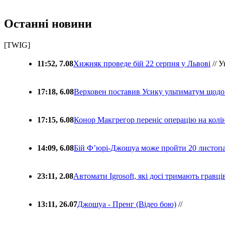
Останні новини
[TWIG]
11:52, 7.08
Хижняк проведе бій 22 серпня у Львові
// У
17:18, 6.08
Верховен поставив Усику ультиматум щодо
17:15, 6.08
Конор Макгрегор переніс операцію на колін
14:09, 6.08
Бій Ф’юрі-Джошуа може пройти 20 листоп
23:11, 2.08
Автомати Igrosoft, які досі тримають гравц
13:11, 26.07
Джошуа - Пренг (Відео бою)
//