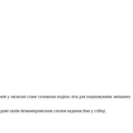
ів у октагоні стане головною подією літа для поціновувачів змішаних
домі своїм безкомпромісним стилем ведення бою у стійці.