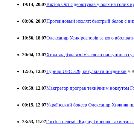
19:14, 20.07
Віктор Ортіс дебютував у боях на голих 
08:06, 20.07
Протеиновый изолят: быстрый белок с ни
10:56, 18.07
Олександр Усик розповів за кого вболіва
20:04, 13.07
Хижняк дізнався ім'я свого наступного с
12:05, 12.07
Турнірі UFC 329, результати поєдинків
// 
09:59, 12.07
Макгрегор програв технічним нокаутом Г
00:15, 12.07
Український боксер Олександр Хижняк пр
23:53, 11.07
Гассієв переміг Кадіру і вперше захистив