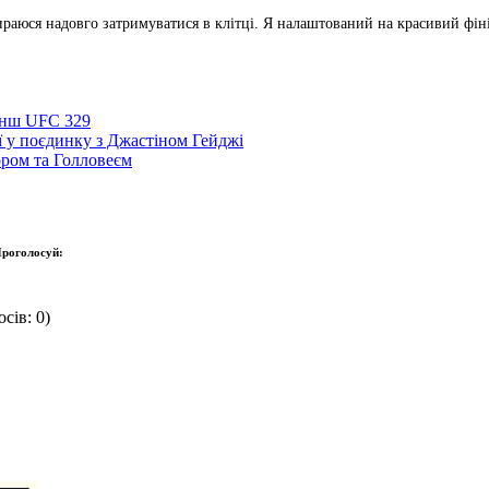
раюся надовго затримуватися в клітці. Я налаштований на красивий фіні
анш UFC 329
ї у поєдинку з Джастіном Гейджі
ром та Голловеєм
роголосуй:
сів: 0)