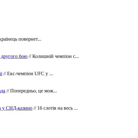
країнець повернет...
 другого бою
// Колишній чемпіон с...
і
// Екс-чемпіон UFC у ...
ада
// Попередньо, це мож...
ів у СНД-казино
// 16 слотів на весь ...