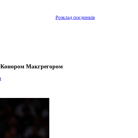
Розклад поєдинків
 з Конором Макгрегором
и