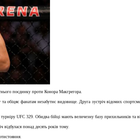
нього поєдинку проти Конора Макгрегора.
а обіцяє фанатам незабутнє видовище. Друга зустріч відомих спортсмен
урніру UFC 329. Обидва бійці мають величезну базу прихильників та ві
ч відбулася понад десять років тому.
отистояння.