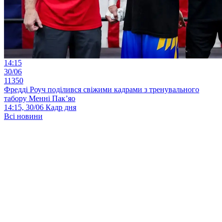
14:15
30/06
11350
Фредді Роуч поділився свіжими кадрами з тренувального
табору Менні Пак’яо
14:15, 30/06
Кадр дня
Всі новини