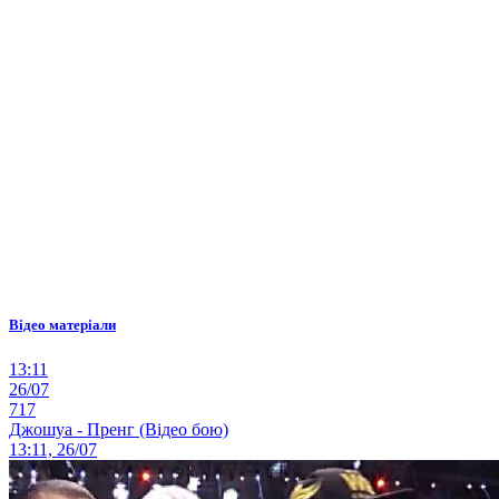
Відео матеріали
13:11
26/07
717
Джошуа - Пренг (Відео бою)
13:11, 26/07