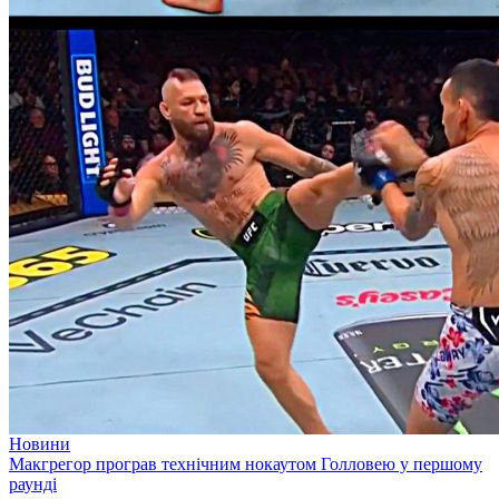
Новини
Макгрегор програв технічним нокаутом Голловею у першому
раунді