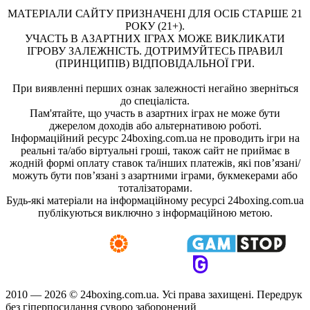
МАТЕРІАЛИ САЙТУ ПРИЗНАЧЕНІ ДЛЯ ОСІБ СТАРШЕ 21
РОКУ (21+).
УЧАСТЬ В АЗАРТНИХ ІГРАХ МОЖЕ ВИКЛИКАТИ
ІГРОВУ ЗАЛЕЖНІСТЬ. ДОТРИМУЙТЕСЬ ПРАВИЛ
(ПРИНЦИПІВ) ВІДПОВІДАЛЬНОЇ ГРИ.
При виявленні перших ознак залежності негайно зверніться
до спеціаліста.
Пам'ятайте, що участь в азартних іграх не може бути
джерелом доходів або альтернативою роботі.
Інформаційний ресурс 24boxing.com.ua не проводить ігри на
реальні та/або віртуальні гроші, також сайт не приймає в
жодній формі оплату ставок та/інших платежів, які пов’язані/
можуть бути пов’язані з азартними іграми, букмекерами або
тоталізаторами.
Будь-які матеріали на інформаційному ресурсі 24boxing.com.ua
публікуються виключно з інформаційною метою.
2010 — 2026 ©
24boxing.com.ua.
Усi права захищенi. Передрук
без гіперпосилання суворо заборонений