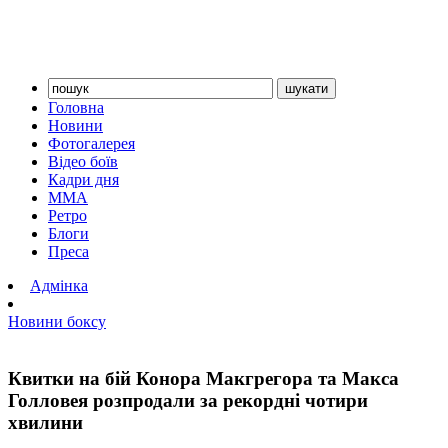
Головна
Новини
Фотогалерея
Відео боїв
Кадри дня
ММА
Ретро
Блоги
Преса
Адмінка
Новини боксу
Квитки на бій Конора Макгрегора та Макса
Голловея розпродали за рекордні чотири
хвилини