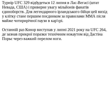
Турнір UFC 329 відбудеться 12 липня в Лас-Вегасі (штат
Невада, США) і приверне увагу мільйонів фанатів
єдиноборств. Для легендарного ірландського бійця цей вихід
у клітку стане першим поєдинком за правилами ММА після
майже чотирирічної паузи в кар'єрі.
Останній раз Конор виступав у липні 2021 року на UFC 264,
де зазнав прикрої поразки технічним нокаутом від Дастіна
Порьє через важкий перелом ноги.