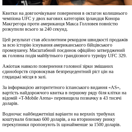
Квитки на довгоочікуване повернення в октагон колишнього
чемпіона UFC у двох вагових категоріях ірландця Конора
Макгрегора проти американця Макса Голловея повністю
розкупили всього за 240 секунд.
Цей результат став абсолютним рекордом швидкості продажів
за всю історію існування американського бійцівського
промоушену. Масштабний поєдинок офіційно затверджений
як головна подія майбутнього грандіозного турніру UFC 329.
Ажіотаж навколо повернення головної зірки змішаних
єдиноборств спровокував безпрецедентний ріст цін на
глядацькі місця в залі.
За інформацією авторитетного іспанського видання «AS»,
вартість найдорожчого квитка в першому ряду біля клітки на
відомій «T-Mobile Arena» перевищила позначку в 43 тисячі
доларів.
Водночас найбюджетніші варіанти на верхніх трибунах
коштували близько 600 доларів, а на вторинному ринку
перекупники пропонують їх щонайменше за 1500 доларів.