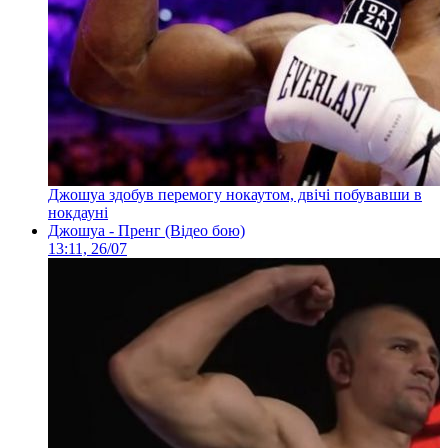
Джошуа здобув перемогу нокаутом, двічі побувавши в
нокдауні
Джошуа - Пренг (Відео бою)
13:11, 26/07