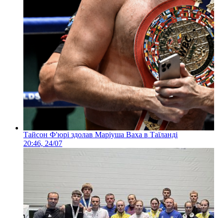
Тайсон Ф'юрі здолав Маріуша Ваха в Таїланді
20:46, 24/07