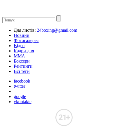
Для листів:
24boxing@gmail.com
Новини
Фотогалерея
Відео
Кадри дня
ММА
Боксери
Рейтинги
Всі теги
facebook
twitter
google
vkontakte