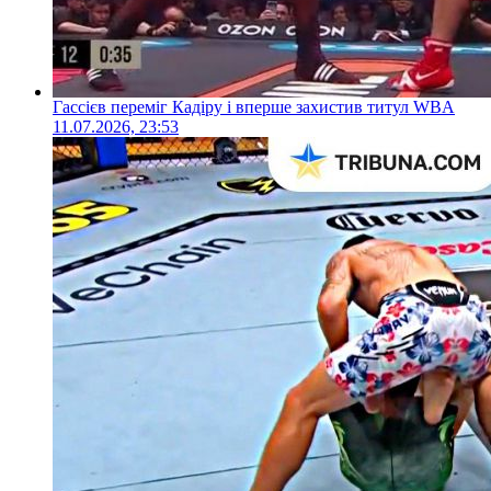
Гассієв переміг Кадіру і вперше захистив титул WBA
11.07.2026, 23:53