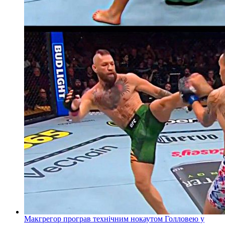
Макгрегор програв технічним нокаутом Голловею у