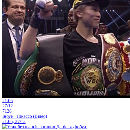
21:05
27/12
7128
Іноуе - Пікассо (Відео)
21:05, 27/12