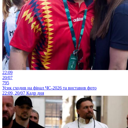
22:09
20/07
795
Усик сходив на фінал ЧС-2026 та виставив фото
22:09, 20/07
Кадр дня