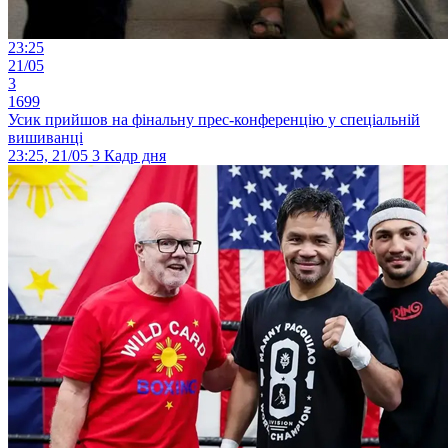
23:25
21/05
3
1699
Усик прийшов на фінальну прес-конференцію у спеціальній
вишиванці
23:25, 21/05
3
Кадр дня