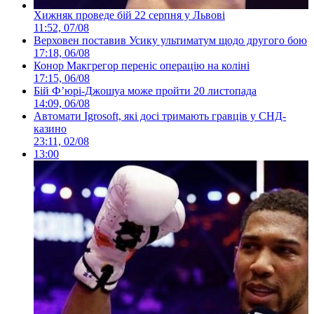
Хижняк проведе бій 22 серпня у Львові
11:52, 07/08
Верховен поставив Усику ультиматум щодо другого бою
17:18, 06/08
Конор Макгрегор переніс операцію на коліні
17:15, 06/08
Бій Ф’юрі-Джошуа може пройти 20 листопада
14:09, 06/08
Автомати Igrosoft, які досі тримають гравців у СНД-
казино
23:11, 02/08
13:00