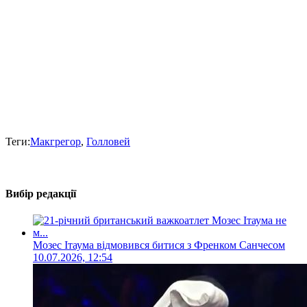
Теги:
Макгрегор
,
Голловей
Вибір редакції
Мозес Ітаума відмовився битися з Френком Санчесом
10.07.2026, 12:54