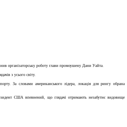
нив організаторську роботу глави промоушену Дани Уайта.
ачів з усього світу.
порту. За словами американського лідера, локація для рингу обрана
Президент США впевнений, що глядачі отримають незабутнє видовище