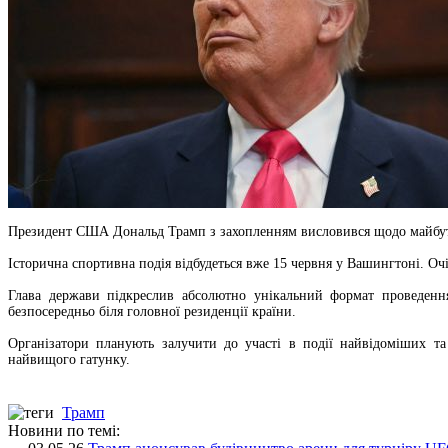
Президент США Дональд Трамп з захопленням висловився щодо майбутн
Історична спортивна подія відбудеться вже 15 червня у Вашингтоні. Очі
Глава держави підкреслив абсолютно унікальний формат проведення 
безпосередньо біля головної резиденції країни.
Організатори планують залучити до участі в події найвідоміших т
найвищого гатунку.
Трамп
Новини по темі: