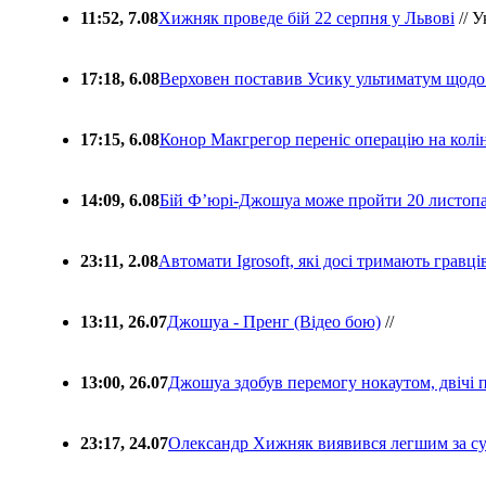
11:52, 7.08
Хижняк проведе бій 22 серпня у Львові
// У
17:18, 6.08
Верховен поставив Усику ультиматум щодо
17:15, 6.08
Конор Макгрегор переніс операцію на колін
14:09, 6.08
Бій Ф’юрі-Джошуа може пройти 20 листоп
23:11, 2.08
Автомати Igrosoft, які досі тримають гравц
13:11, 26.07
Джошуа - Пренг (Відео бою)
//
13:00, 26.07
Джошуа здобув перемогу нокаутом, двічі 
23:17, 24.07
Олександр Хижняк виявився легшим за с