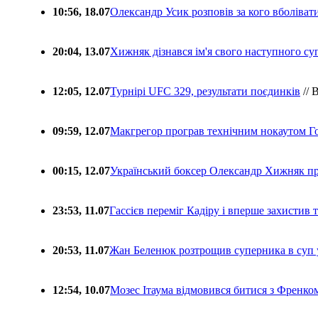
10:56, 18.07
Олександр Усик розповів за кого вболіва
20:04, 13.07
Хижняк дізнався ім'я свого наступного с
12:05, 12.07
Турнірі UFC 329, результати поєдинків
// 
09:59, 12.07
Макгрегор програв технічним нокаутом Г
00:15, 12.07
Український боксер Олександр Хижняк пр
23:53, 11.07
Гассієв переміг Кадіру і вперше захистив
20:53, 11.07
Жан Беленюк розтрощив суперника в суп
12:54, 10.07
Мозес Ітаума відмовився битися з Френко