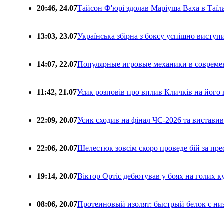
20:46, 24.07
Тайсон Ф'юрі здолав Маріуша Ваха в Таїл
13:03, 23.07
Українська збірна з боксу успішно виступ
14:07, 22.07
Популярные игровые механики в совреме
11:42, 21.07
Усик розповів про вплив Кличків на його 
22:09, 20.07
Усик сходив на фінал ЧС-2026 та вистави
22:06, 20.07
Шелестюк зовсім скоро проведе бій за п
19:14, 20.07
Віктор Ортіс дебютував у боях на голих 
08:06, 20.07
Протеиновый изолят: быстрый белок с ни