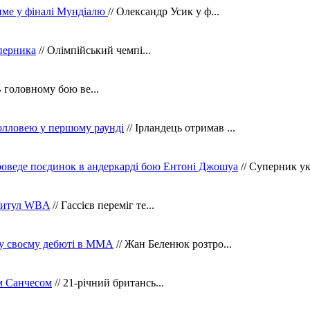
тиме у фіналі Мундіалю
// Олександр Усик у ф...
уперника
// Олімпійський чемпі...
В головному бою ве...
олловею у першому раунді
// Ірландець отримав ...
оведе поєдинок в андеркарді бою Ентоні Джошуа
// Суперник укр
 титул WBA
// Гассієв переміг те...
 у своєму дебюті в ММА
// Жан Беленюк розтро...
м Санчесом
// 21-річний британсь...