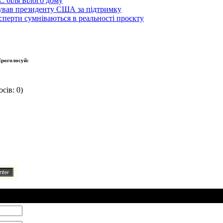
C біля Білого дому
кував президенту США за підтримку
сперти сумніваються в реальності проєкту
роголосуй:
сів: 0)