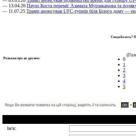
— 03.05.26
Трамп анонсував будівництво арени для турніру UF
— 13.04.26
Пауло Коста переміг Азамата Мурзаканова та подя
— 11.07.25
Трамп анонсував UFC-турнір біля Білого дому — ек
Сподобалось? П
(Голо
Розкажи про це друзям:
0
1
2
3
4
5
Додавання коментаря:
Ім'я: