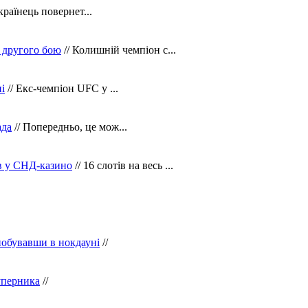
країнець повернет...
 другого бою
// Колишній чемпіон с...
і
// Екс-чемпіон UFC у ...
ада
// Попередньо, це мож...
ів у СНД-казино
// 16 слотів на весь ...
побувавши в нокдауні
//
уперника
//