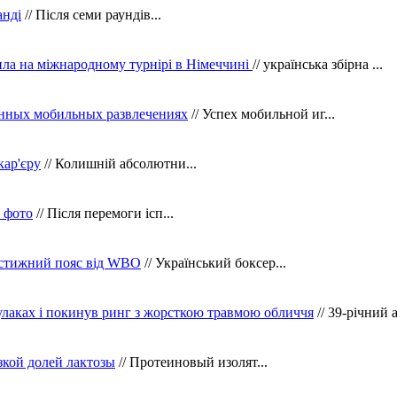
анді
// Після семи раундів...
ила на міжнародному турнірі в Німеччині
// українська збірна ...
нных мобильных развлечениях
// Успех мобильной иг...
кар'єру
// Колишній абсолютни...
в фото
// Після перемоги ісп...
рестижний пояс від WBO
// Український боксер...
кулаках і покинув ринг з жорсткою травмою обличчя
// 39-річний 
зкой долей лактозы
// Протеиновый изолят...