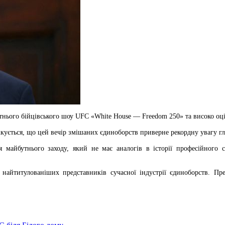
ього бійцівського шоу UFC «White House — Freedom 250» та високо оці
кується, що цей вечір змішаних єдиноборств приверне рекордну увагу гляд
майбутнього заходу, який не має аналогів в історії професійного с
а найтитулованіших представників сучасної індустрії єдиноборств. 